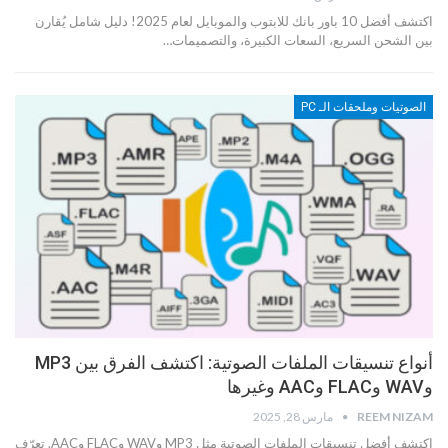
اكتشف أفضل 10 باور بانك للابتوب والموبايل لعام 2025! دليل شامل يُقارن
بين الشحن السريع، السعات الكبيرة، والتصميمات…
الصوتيات وملحقات الـ PC
أنواع تنسيقات الملفات الصوتية: اكتشف الفرق بين MP3
وWAV وFLAC وAAC وغيرها
REEM NIZAM
مارس 28, 2025
اكتشف أفضل تنسيقات الملفات الصوتية مثل MP3 وWAV وFLAC وAAC. تعرّف