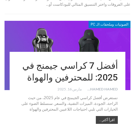
على الفروقات واختر التنسيق المثالي للبودكاست أو…
الصوتيات وملحقات الـ PC
أفضل 7 كراسي جيمنج في
2025: للمحترفين والهواة
MOHAMED HAMED
مارس 16, 2025
نستعرض أفضل كراسي الجيمنج في عام 2025، من حيث
الراحة، الجودة، الميزات التقنية، والسعر. سنسلط الضوء على
الخيارات التي تلبي احتياجات اللاعبين المحترفين والهواة
اقرأ أكثر...