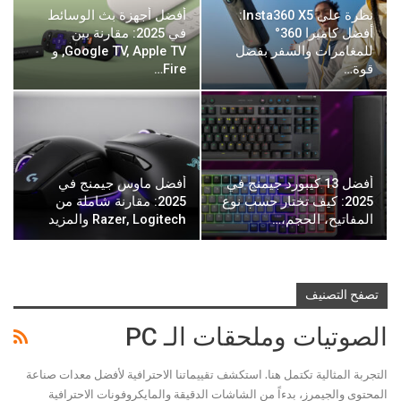
نظرة على Insta360 X5:
أفضل أجهزة بث الوسائط
أفضل كاميرا 360°
في 2025: مقارنة بين
للمغامرات والسفر بفضل
Google TV, Apple TV, و
قوة…
Fire…
أفضل 13 كيبورد جيمنج في
أفضل ماوس جيمنج في
2025: كيف تختار حسب نوع
2025: مقارنة شاملة من
المفاتيح، الحجم،…
Razer, Logitech والمزيد
تصفح التصنيف
الصوتيات وملحقات الـ PC
التجربة المثالية تكتمل هنا. استكشف تقييماتنا الاحترافية لأفضل معدات صناعة
المحتوى والجيمرز، بدءاً من الشاشات الدقيقة والمايكروفونات الاحترافية