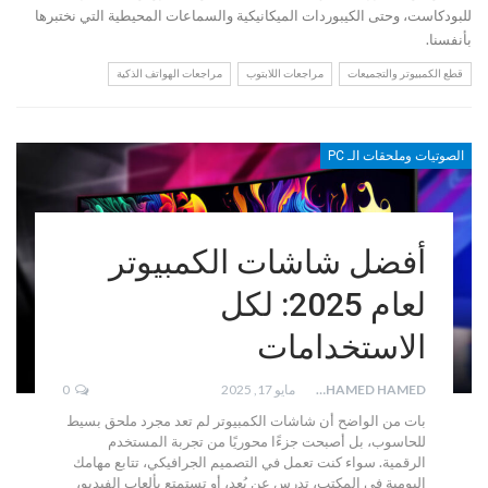
للبودكاست، وحتى الكيبوردات الميكانيكية والسماعات المحيطية التي نختبرها
بأنفسنا.
قطع الكمبيوتر والتجميعات
مراجعات اللابتوب
مراجعات الهواتف الذكية
الصوتيات وملحقات الـ PC
أفضل شاشات الكمبيوتر
لعام 2025: لكل
الاستخدامات
MOHAMED HAMED
مايو 17, 2025
0
بات من الواضح أن شاشات الكمبيوتر لم تعد مجرد ملحق بسيط
للحاسوب، بل أصبحت جزءًا محوريًا من تجربة المستخدم
الرقمية. سواء كنت تعمل في التصميم الجرافيكي، تتابع مهامك
اليومية في المكتب، تدرس عن بُعد، أو تستمتع بألعاب الفيديو،