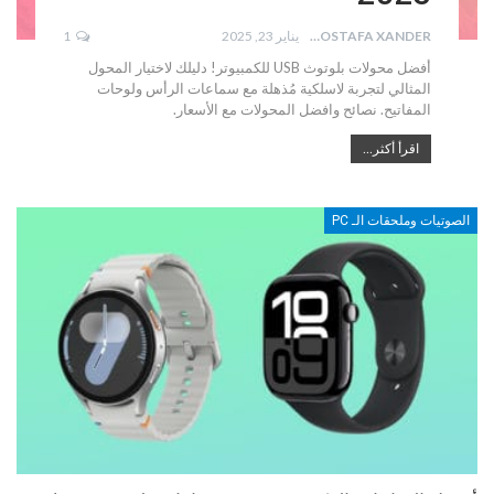
MOSTAFA XANDER
يناير 23, 2025
1
أفضل محولات بلوتوث USB للكمبيوتر! دليلك لاختيار المحول
المثالي لتجربة لاسلكية مُذهلة مع سماعات الرأس ولوحات
المفاتيح. نصائح وافضل المحولات مع الأسعار.
اقرأ أكثر...
الصوتيات وملحقات الـ PC