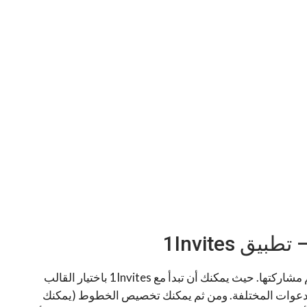
 1Invites
من أسهل التطبيقات لإنشاء الدعوات وحفظها ومن ثم مشاركتها. حيث يمكنك أن تبدأ مع 1Invites باختيار القالب
500 قالب جاهز لأنواع الدعوات المختلفة. ومن ثم يمكنك تخصيص الخطوط (يمكنك