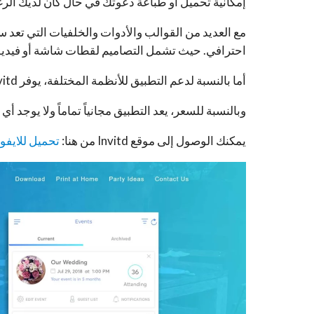
إمكانية تحميل أو طباعة دعوتك في حال كان لديك الرغ
مع العديد من القوالب والأدوات والخلفيات التي تعد
احترافي. حيث تشمل التصاميم لقطات شاشة أو فيدي
أما بالنسبة لدعم التطبيق للأنظمة المختلفة، يوفر Invitd تطبيقات لكل من Mac, iPhone, iPad, Android.
وبالنسبة للسعر، يعد التطبيق مجانياً تماماً ولا يوجد 
يمكنك الوصول إلى موقع Invitd من هنا:
تحميل للايفو