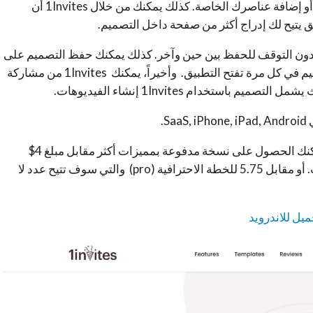
أيضاَ تحميل خطك الخاص)، تحرير الخلفيات والعناصر أو إضافة عناصرك الخاصة. كذلك يمكنك من خلال 1Invites أن
يتيح لك إدراج أكثر من صفحة داخل التصميم.
ً دون التوقف للحفظ بين حين وآخر. كذلك يمكنك حفظ التصميم على
بطاقة SD الخاصة بك، مع إمكانية العودة لتحرير التصميم في كل مرة تفتح التطبيق. وأخيراً، يمكنك 1Invites من مشاركة
تخدام 1Invites إنشاء الفيديوهات.
أما بالنسبة للأسعار، يوفر التطبيق تجربة مجانية. أو يمكنك الحصول على نسخة مدفوعة بمميزات أكثر مقابل مبلغ 4$
للخطة المدفوعة القياسية مع عدد محدود من القوالب. أو مقابل 5.75 للخطة الاحترافية (pro) والتي سوف تتيح عدد لا
ميل للاندرويد