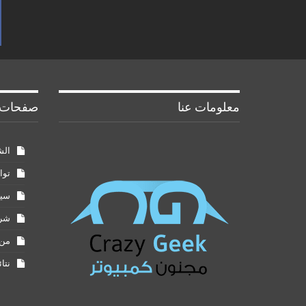
معلومات عنا
صفحات 
الش
توا
سيا
شرو
من 
نتا