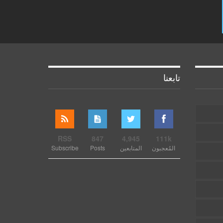
تابعنا
RSS
847
4,945
111k
المُعجبون
المتابعين
Posts
Subscribe