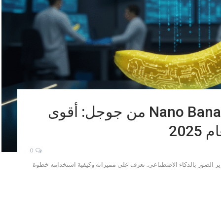
كيفية استخدام نموذج Nano Banana من جوجل: أقوى
0
ل، أقوى أداة لتحرير الصور بالذكاء الاصطناعي. تعرف على مميزاته وكيفية استخدامه خطوة