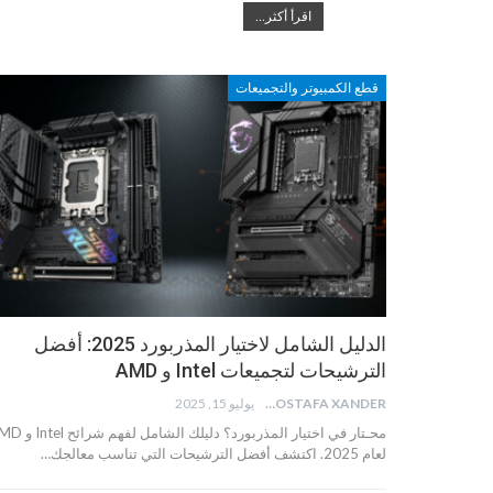
اقرأ أكثر...
قطع الكمبيوتر والتجميعات
الدليل الشامل لاختيار المذربورد 2025: أفضل
الترشيحات لتجميعات Intel و AMD
MOSTAFA XANDER
يوليو 15, 2025
محـتار في اختيار المذربورد؟ دليلك الشامل 
لعام 2025. اكتشف أفضل الترشيحات التي تناسب معالجك…