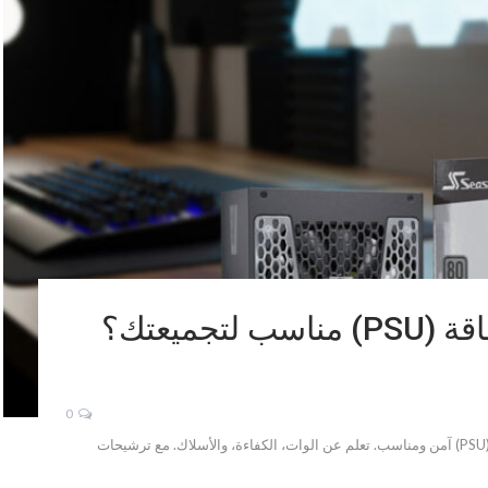
كيف تختار أفضل مزود طاقة (PSU) مناسب لتجميعتك؟
0
لا تخاطر بقطع تجميعتك! دليلك لاختيار أفضل مزود طاقة (PSU) آمن ومناسب. تعلم عن الوات، الكفاءة، والأسلاك. مع ترشيحات