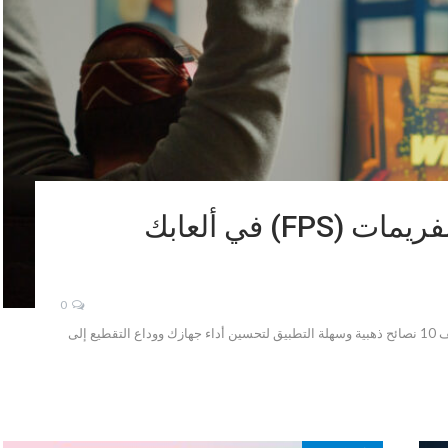
10 نصائح ذهبية لـِ زيادة الفريمات (FPS) في ألعابك
0
هل تبحث عن طرق لـِ زيادة الفريمات في الألعاب؟ اكتشف 10 نصائح ذهبية وسهلة التطبيق لتحسين أداء جهازك ووداع التقطيع إلى