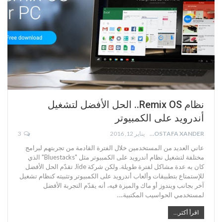
نظام Remix OS.. الحل الأفضل لتشغيل
أندرويد على الكمبيوتر
MOSTAFA XANDER
يناير 12, 2016
3
عاني العديد من المستخدمين خلال الفترة القادمة من تجربتهم لبرامج
مختلفة لتشغيل نظام أندرويد على الكمبيوتر مثل "Bluestacks" الذي
كان به عدة مشاكل لفترة طويلة. ولكن شركة Jide تقدّم الحل الأفضل
للإستمتاع بتطبيقات وألعاب أندرويد على الكمبيوتر وتثبيته كنظام تشغيل
آخر بجانب ويندوز أو ماك والميزة فيه، أنه يقدّم التجربة الأفضل
لمستخدمي الحواسيب المكتبية.…
اقرأ أكثر...