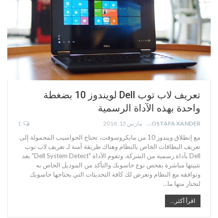
تعريف لاب توب Dell لويندوز 10 بضغطة
واحدة بهذه الآداة الرسمية
MOSTAFA XANDER
مارس 13, 2016
1
مع إنطلاق ويندوز 10 من مايكروسوفت، تحتاج الحواسيب المحمولة إلى
تعريف البطاقات الخاص بالنظام وهناك طريقة آمنة لـ تعريف لاب توب
Dell بآداة رسمية من الشركة. وتقوم الآداة "Dell System Detect" بعد
تثبيتها مباشرة بفحص نوع حاسوبك والتأكد من الموديل الخاص به
وتوافقه مع النظام وتعرض لك كافة التحديثات التي يحتاجها حاسوبك
لتختار منها ما…
اقرأ أكثر...