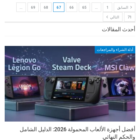
السابق
1
…
65
66
67
68
69
…
71
التالي
أحدث المقالات
أدلة الشراء والمراجعات
أفضل أجهزة الألعاب المحمولة 2026: الدليل الشامل
والحكم النهائي