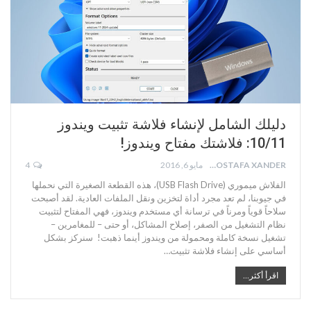
دليلك الشامل لإنشاء فلاشة تثبيت ويندوز
10/11: فلاشتك مفتاح ويندوز!
MOSTAFA XANDER
مايو 6, 2016
4
الفلاش ميموري (USB Flash Drive)، هذه القطعة الصغيرة التي نحملها
في جيوبنا، لم تعد مجرد أداة لتخزين ونقل الملفات العادية. لقد أصبحت
سلاحاً قوياً ومرناً في ترسانة أي مستخدم ويندوز، فهي المفتاح لتثبيت
نظام التشغيل من الصفر، إصلاح المشاكل، أو حتى – للمغامرين –
تشغيل نسخة كاملة ومحمولة من ويندوز أينما ذهبت! سنركز بشكل
أساسي على إنشاء فلاشة تثبيت…
اقرأ أكثر...