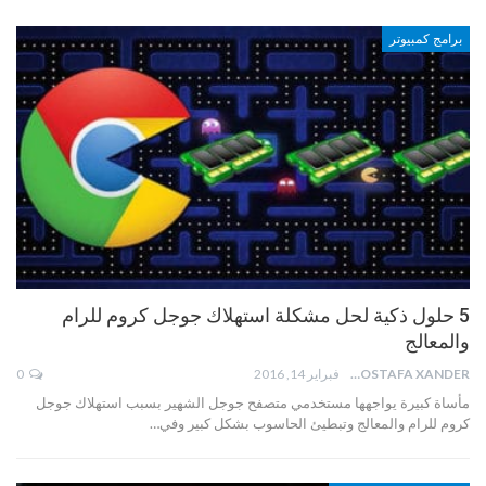
برامج كمبيوتر
5 حلول ذكية لحل مشكلة استهلاك جوجل كروم للرام
والمعالج
MOSTAFA XANDER
فبراير 14, 2016
0
مأساة كبيرة يواجهها مستخدمي متصفح جوجل الشهير بسبب استهلاك جوجل
كروم للرام والمعالج وتبطيئ الحاسوب بشكل كبير وفي…