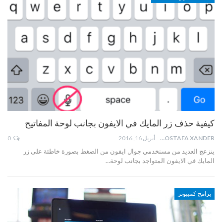
كيفية حذف زر المايك في الايفون بجانب لوحة المفاتيح
MOSTAFA XANDER
أبريل 16, 2016
0
ينزعج العديد من مستخدمي جوال ايفون من الضغط بصورة خاطئة على زر
المايك في الايفون المتواجد بجانب لوحة…
برامج كمبيوتر