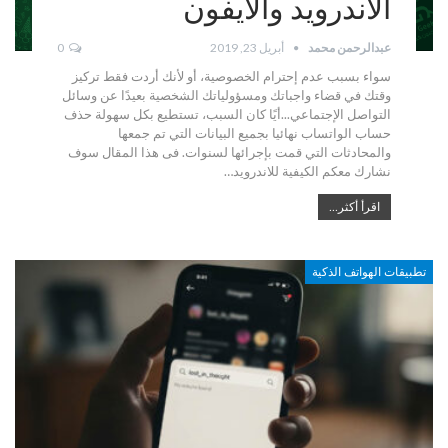
الاندرويد والايفون
عبدالرحمن محمد
أبريل 23, 2019
0
سواء بسبب عدم إحترام الخصوصية، أو لأنك أردت فقط تركيز
وقتك في قضاء واجباتك ومسؤولياتك الشخصية بعيدًا عن وسائل
التواصل الإجتماعي...أيًا كان السبب، تستطيع بكل سهولة حذف
حساب الواتساب نهائيا بجميع البيانات التي تم جمعها
والمحادثات التي قمت بإجرائها لسنوات. فى هذا المقال سوف
نشارك معكم الكيفية للاندرويد…
اقرأ أكثر...
تطبيقات الهواتف الذكية