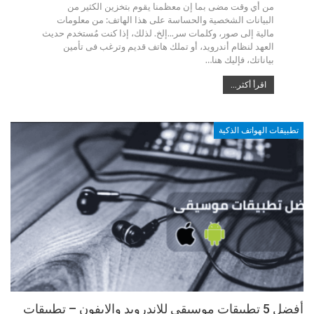
من أي وقت مضى بما إن معظمنا يقوم بتخزين الكثير من
البيانات الشخصية والحساسة على هذا الهاتف: من معلومات
مالية إلى صور، وكلمات سر...إلخ. لذلك، إذا كنت مُستخدم حديث
العهد لنظام أندرويد، أو تملك هاتف قديم وترغب فى تأمين
بياناتك، فإليك هنا…
اقرأ أكثر...
تطبيقات الهواتف الذكية
أفضل 5 تطبيقات موسيقى للاندرويد والايفون – تطبيقات