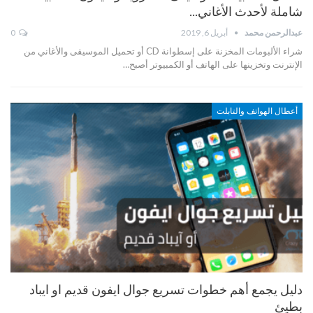
شاملة لأحدث الأغاني…
عبدالرحمن محمد
أبريل 6, 2019
0
شراء الألبومات المخزنة على إسطوانة CD أو تحميل الموسيقى والأغاني من
الإنترنت وتخزينها على الهاتف أو الكمبيوتر أصبح…
أعطال الهواتف والتابلت
دليل يجمع أهم خطوات تسريع جوال ايفون قديم او ايباد
بطيئ