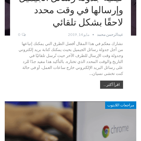
وإرسالها في وقت محدد
لاحقًا بشكل تلقائي
عبدالرحمن محمد
مايو 14, 2019
0
نشارك معكم في هذا المقال أفضل الطرق التي يمكنك إتباعها
من أجل جدولة رسائل الجيميل بحيث يمكنك كتابة بريد إلكتروني
وجدولة وقت الإرسال للطرف الآخر حيث تُرسل تلقائيًا في
التاريخ والوقت المحدد الذي تختاره. بالتأكيد هذا مفيد جدًا للرد
على رسائل البريد الإلكتروني خارج ساعات العمل، أو فى حالة
كنت تخشى نسيان…
اقرأ أكثر...
مراجعات اللابتوب