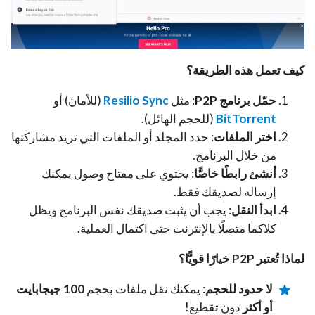
كيف تعمل هذه الطريقة؟
حمّل برنامج P2P
: مثل
Resilio Sync
(للأمان) أو
BitTorrent
(للحجم الهائل).
اختر الملفات
: حدد المجلد أو الملفات التي تريد مشاركتها
من خلال البرنامج.
أنشئ رابطًا خاصًّا
: يحتوي على مفتاح وصول يمكنك
إرساله لصديقك فقط.
ابدأ النقل
: يجب أن يثبت صديقك نفس البرنامج ويظل
كلاكما متصلًا بالإنترنت حتى اكتمال العملية.
لماذا تُعتبر P2P خيارًا قويًّا؟
لا حدود للحجم
: يمكنك نقل ملفات بحجم
100 جيجابايت
أو أكثر
دون تقطيع!