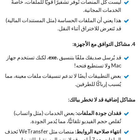
ليست كل المنصات تُوفر تشفيرًا قويًّا للملفات، خاصةً
الخدمات المجانية.
هذا يعني أن الملفات الحساسة (مثل المستندات المالية)
قد تَتعرض للاختراق أثناء النقل.
4. مشاكل التوافق مع الأجهزة:
قد يُرسل صديقك ملفًا بتنسيق
.exe
، لكنك تستخدم جهاز
Mac ولا تستطيع فتحه!
بعض التطبيقات أيضًا لا تدعم تنسيقات ملفات معينة، مما
يُسبب إرباكًا للطرفين.
مشاكل إضافية قد لا تخطر ببالك:
فقدان جودة الملفات:
بعض الخدمات (مثل واتساب)
تُقلص حجم الفيديو تلقائيًّا، مما يُدمر الجودة.
انتهاء صلاحية الروابط:
منصات مثل WeTransfer تَحذف
الملفات بعد 7 أيام، وقد لا ينتبه المستقبِل للتنبيه!