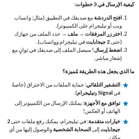
كيفية الإرسال في 3 خطوات:
افتح الدردشة
مع صديقك في التطبيق (مثال: واتساب
ويب أو تيليجرام على الكمبيوتر).
اختر زر المرفقات
→
ملف
→ حدد الملف من جهازك
(حتى
2 جيجابايت
في تيليجرام وواتساب).
اضغط إرسال
! سيصل الملف إلى صديقك في ثوانٍ مع
إشعار مباشر.
ما الذي يجعل هذه الطريقة مُميزة؟
التشفير التلقائي
: حماية الملفات من الاختراق (خاصةً
في
Signal
و
تيليجرام
).
توافق مع الأجهزة
: يمكنك الإرسال من الكمبيوتر إلى
الهاتف أو العكس!
خيارات متقدمة
: في تيليجرام، يمكنك رفع ملفات حتى
2
جيجابايت
إلى
السحابة الشخصية
والوصول إليها من أي
مكان.