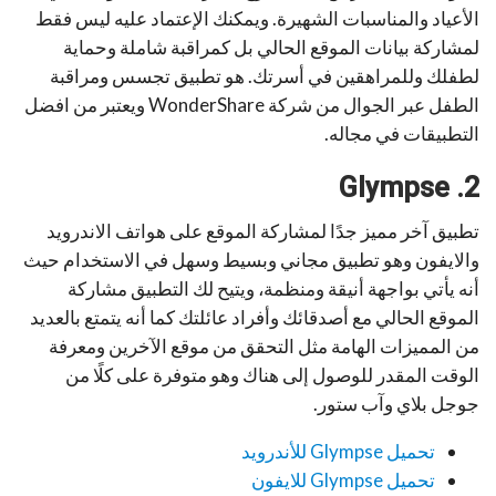
الأعياد والمناسبات الشهيرة. ويمكنك الإعتماد عليه ليس فقط
لمشاركة بيانات الموقع الحالي بل كمراقبة شاملة وحماية
لطفلك وللمراهقين في أسرتك. هو تطبيق تجسس ومراقبة
الطفل عبر الجوال من شركة WonderShare ويعتبر من افضل
التطبيقات في مجاله.
2. Glympse
تطبيق آخر مميز جدًا لمشاركة الموقع على هواتف الاندرويد
والايفون وهو تطبيق مجاني وبسيط وسهل في الاستخدام حيث
أنه يأتي بواجهة أنيقة ومنظمة، ويتيح لك التطبيق مشاركة
الموقع الحالي مع أصدقائك وأفراد عائلتك كما أنه يتمتع بالعديد
من المميزات الهامة مثل التحقق من موقع الآخرين ومعرفة
الوقت المقدر للوصول إلى هناك وهو متوفرة على كلًا من
جوجل بلاي وآب ستور.
تحميل Glympse للأندرويد
تحميل Glympse للايفون