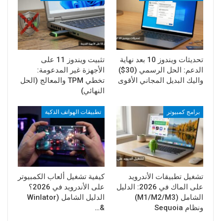
تحديثات ويندوز 10 بعد نهاية
تثبيت ويندوز 11 على
الدعم: الحل الرسمي (30$)
الأجهزة غير المدعومة:
واليك البديل المجاني الأقوى
تخطي TPM والمعالج (الحل
النهائي)
برامج كمبيوتر
تطبيقات الهواتف الذكية
تشغيل تطبيقات الأندرويد
كيفية تشغيل ألعاب الكمبيوتر
على الماك في 2026: الدليل
على الأندرويد في 2026؟
الشامل (M1/M2/M3)
الدليل الشامل (Winlator
ونظام Sequoia
&…