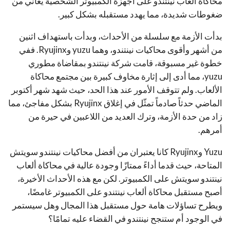
محاكاة ألعاب نينتندو على أجهزة الكمبيوتر الشخصية يعاني من
ضغوطات شديدة، مما يهدد مستقبله بشكل كبير.
بدأت الأزمة مع سلسلة من الأحداث، وبدأت باستهداف اثنين
من أشهر وأقوى محاكيات نينتندو، وهما yuzu وRyujinx. ففي
خطوة غير مسبوقة، قامت شركة نينتندو بمقاضاة مطوري
yuzu، مما أدى إلى إثارة مخاوف كبيرة بين مجتمع محاكاة
الألعاب. ولم تتوقف الأمور عند هذا الحد، حيث شهد شهر أكتوبر
الماضي حدثاً صادماً تمثّل في إغلاق Ryujinx بشكل مفاجئ، مما
زاد من حدة الأزمة، وترك العديد من اللاعبين في حيرة من
أمرهم.
Yuzu وRyujinx كانا يعتبران من أفضل محاكيات نينتندو سويتش
المتاحة، حيث قدما أداءً ممتازًا وجودة عالية في محاكاة ألعاب
نينتندو سويتش على الكمبيوتر. لكن مع هذه الأحداث الأخيرة،
أصبح مستقبل محاكاة ألعاب نينتندو على الكمبيوتر غامضًا،
ويطرح تساؤلات هامة حول مستقبل هذا المجال وهل سيستمر
في الوجود أم ستنجح نينتندو في القضاء عليه تمامًا؟