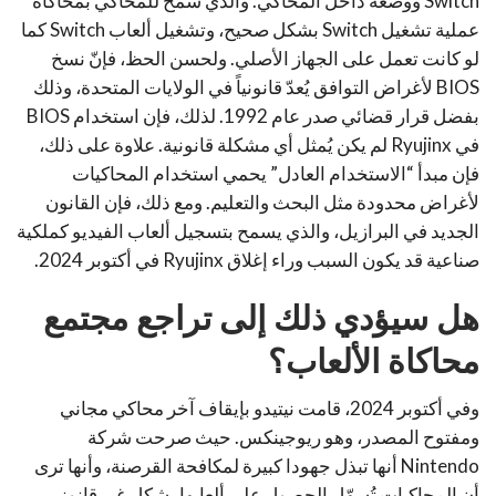
Switch ووضعه داخل المحاكي. والذي سمح للمحاكي بمحاكاة
عملية تشغيل Switch بشكل صحيح، وتشغيل ألعاب Switch كما
لو كانت تعمل على الجهاز الأصلي. ولحسن الحظ، فإنّ نسخ
BIOS لأغراض التوافق يُعدّ قانونياً في الولايات المتحدة، وذلك
بفضل قرار قضائي صدر عام 1992. لذلك، فإن استخدام BIOS
في Ryujinx لم يكن يُمثل أي مشكلة قانونية. علاوة على ذلك،
فإن مبدأ “الاستخدام العادل” يحمي استخدام المحاكيات
لأغراض محدودة مثل البحث والتعليم. ومع ذلك، فإن القانون
الجديد في البرازيل، والذي يسمح بتسجيل ألعاب الفيديو كملكية
صناعية قد يكون السبب وراء إغلاق Ryujinx في أكتوبر 2024.
هل سيؤدي ذلك إلى تراجع مجتمع
محاكاة الألعاب؟
وفي أكتوبر 2024، قامت نيتيدو بإيقاف آخر محاكي مجاني
ومفتوح المصدر، وهو ريوجينكس. حيث صرحت شركة
Nintendo أنها تبذل جهودا كبيرة لمكافحة القرصنة، وأنها ترى
أن المحاكيات تُسهّل الحصول على ألعابها بشكل غير قانوني.