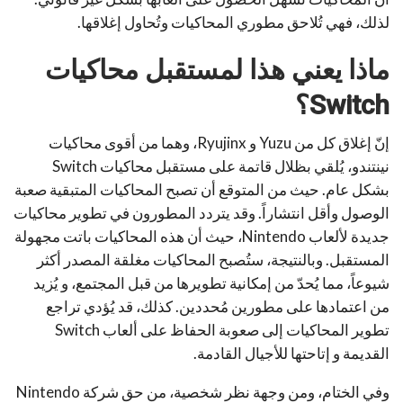
لذلك، فهي تُلاحق مطوري المحاكيات وتُحاول إغلاقها.
ماذا يعني هذا لمستقبل محاكيات
Switch
؟
إنّ إغلاق كل من Yuzu و Ryujinx، وهما من أقوى محاكيات
نينتندو، يُلقي بظلال قاتمة على مستقبل محاكيات Switch
بشكل عام. حيث من المتوقع أن تصبح المحاكيات المتبقية صعبة
الوصول وأقل انتشاراً. وقد يتردد المطورون في تطوير محاكيات
جديدة لألعاب Nintendo، حيث أن هذه المحاكيات باتت مجهولة
المستقبل. وبالنتيجة، ستُصبح المحاكيات مغلقة المصدر أكثر
شيوعاً، مما يُحدّ من إمكانية تطويرها من قبل المجتمع، و يُزيد
من اعتمادها على مطورين مُحددين. كذلك، قد يُؤدي تراجع
تطوير المحاكيات إلى صعوبة الحفاظ على ألعاب Switch
القديمة و إتاحتها للأجيال القادمة.
وفي الختام، ومن وجهة نظر شخصية، من حق شركة Nintendo