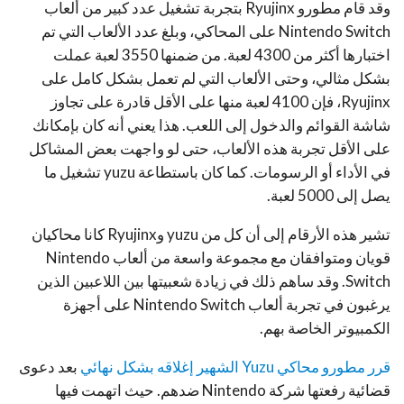
وقد قام مطورو Ryujinx بتجربة تشغيل عدد كبير من ألعاب
Nintendo Switch على المحاكي، وبلغ عدد الألعاب التي تم
اختبارها أكثر من 4300 لعبة. من ضمنها 3550 لعبة عملت
بشكل مثالي، وحتى الألعاب التي لم تعمل بشكل كامل على
Ryujinx، فإن 4100 لعبة منها على الأقل قادرة على تجاوز
شاشة القوائم والدخول إلى اللعب. هذا يعني أنه كان بإمكانك
على الأقل تجربة هذه الألعاب، حتى لو واجهت بعض المشاكل
في الأداء أو الرسومات. كما كان باستطاعة yuzu تشغيل ما
يصل إلى 5000 لعبة.
تشير هذه الأرقام إلى أن كل من yuzu وRyujinx كانا محاكيان
قويان ومتوافقان مع مجموعة واسعة من ألعاب Nintendo
Switch. وقد ساهم ذلك في زيادة شعبيتها بين اللاعبين الذين
يرغبون في تجربة ألعاب Nintendo Switch على أجهزة
الكمبيوتر الخاصة بهم.
قرر مطورو محاكي Yuzu الشهير إغلاقه بشكل نهائي
بعد دعوى
قضائية رفعتها شركة Nintendo ضدهم. حيث اتهمت فيها