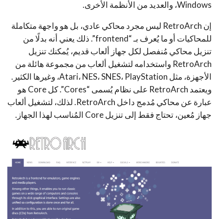
Windows، والعديد من الأنظمة الأخرى.
إن RetroArch ليس مجرد محاكي عادي، بل هو واجهة متكاملة
للمحاكيات أو ما يُعرف بـ “frontend”. ذلك يعني أنه بدلًا من
تنزيل محاكي مُنفصل لكل جهاز ألعاب قديم، يُمكنك تنزيل
RetroArch واستخدامه لتشغيل ألعاب من مجموعة هائلة من
الأجهزة، مثل Atari، NES، SNES، PlayStation، وغيرها الكثير.
ويعتمد RetroArch على نظام يُسمى “Cores”. كل Core هو
عبارة عن محاكي مُدمج داخل RetroArch. لذلك، لتشغيل ألعاب
جهاز مُعين، تحتاج فقط إلى تنزيل Core المُناسب لهذا الجهاز.