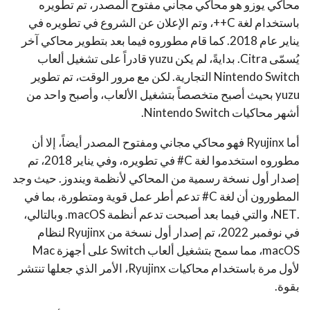
محاكي يوزو هو محاكي مجاني مفتوح المصدر، تم تطويره
باستخدام لغة C++، وتم الإعلان عن الشروع في تطويره في
يناير عام 2018. كما قام مطوروه فيما بعد بتطوير محاكي آخر
يُسمّى Citra. بدايةً، لم يكن yuzu قادراً على تشغيل ألعاب
Nintendo Switch التجارية. لكن مع مرور الوقت، تم تطوير
yuzu بحيث أصبح متخصصاً بتشغيل الألعاب، وأصبح واحد من
أشهر محاكيات Nintendo Switch.
أما Ryujinx فهو محاكي مجاني ومفتوح المصدر أيضاً، إلا أن
مطوروه استخدموا لغة C# في تطويره، وفي يناير 2018، تم
إصدار أول نسخة رسمية من المحاكي لأنظمة ويندوز. حيث وجد
المطورون أن لغة C# تدعم أطر عمل قوية ومتطورة، بما في
.NET، والتي فيما بعد أصبحت تدعم أنظمة macOS. وبالتالي،
في نوفمبر 2022، تم إصدار أول نسخة من Ryujinx لنظام
macOS، مما سمح بتشغيل ألعاب Switch على أجهزة Mac
لأول مرة باستخدام محاكيات Ryujinx، الأمر الذي جعلها تنتشر
بقوة.