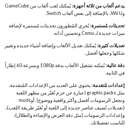
يدعم ألعاب من ثلاثة أجهزة:
يُمكنك لعب ألعاب من GameCube
وWii U، بالإضافة إلى بعض ألعاب Switch.
تحديثات مُستمرة:
يُجري المُطورون تحديثات مُستمرة لإضافة
ميزات جديدة لـ Cemu وتحسين أدائه.
تعديلات كثيرة:
يُمكنك تعديل الألعاب وإضافة أشياء جديدة وتغيير
شكلها وجعلها أفضل.
دقة عالية:
يُمكنه تشغيل الألعاب بدقة 1080p وبسرعة 60 إطاراً
في الثانية.
إعدادات مُتقدمة:
يحتوي على العديد من الإعدادات المُتقدمة،
مثل graphic packs (عبارة عن حزم تُغيّر من مظهر اللعبة
وتجعل الرسومات أفضل وأكثر واقعية ووضوح). أوmods
(تعديلات تُضيف عناصر جديدة إلى اللعبة أو تُغيّر طريقة اللعب)،
وإعدادات الرسومات (مثل دقة العرض والإضاءة والظلال)،
لتُناسب تفضيلاتك.