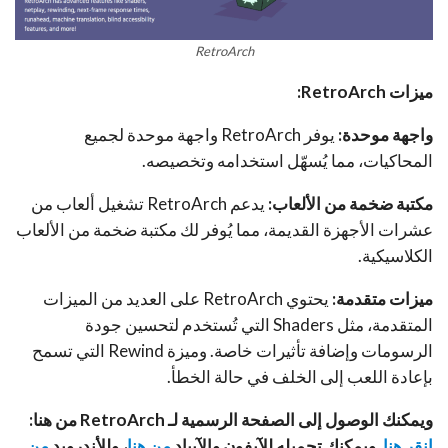
RetroArch
ميزات
RetroArch
:
واجهة موحدة:
يوفر RetroArch واجهة موحدة لجميع
المحاكيات، مما يُسهّل استخدامه وتخصيصه.
مكتبة ضخمة من الألعاب:
يدعم RetroArch تشغيل ألعاب من
عشرات الأجهزة القديمة، مما يُوفر لك مكتبة ضخمة من الألعاب
الكلاسيكية.
ميزات متقدمة:
يحتوي RetroArch على العديد من الميزات
المتقدمة، مثل Shaders التي تُستخدم لتحسين جودة
الرسومات وإضافة تأثيرات خاصة. وميزة Rewind التي تسمح
بإعادة اللعب إلى الخلف في حالة الخطأ.
ويمكنك الوصول إلى الصفحة الرسمية لـ RetroArch
من هنا:
انقر هنا
. ويمكنك تحميله للآيفون والآيباد
من هنا
، وللأندرويد
من