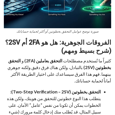
صورة توضح عوامل التحقق بخطوتين أو أكثر لحماية حساباتك
الفروقات الجوهرية: هل هو 2FA أم 2SV؟
(شرح بسيط ومهم)
كثيراً ما تُستخدم مصطلحات
التحقق بعاملين (2FA)
و
التحقق
بخطوتين (2SV)
بالتبادل، ولكن هناك فرق دقيق ولكنه جوهري
بينهما. فهم هذا الفرق سيساعدك على اختيار الطريقة الأكثر
أماناً لحماية حساباتك.
التحقق بخطوتين (Two-Step Verification – 2SV):
يتطلب هذا النوع خطوتين للتحقق من هويتك، ولكن هذه
الخطوات يمكن أن تكونا من نفس “عامل” الأمان. على
سبيل المثال، قد يُطلب منك إدخال كلمة مرورك (شيء