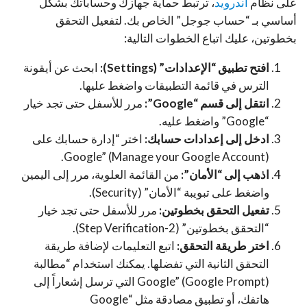
على نظام
أندرويد
، ترتبط حماية جهازك وحساباتك بشكل
أساسي بـ “حساب جوجل” الخاص بك. لتفعيل التحقق
بخطوتين، عليك اتباع الخطوات التالية:
افتح تطبيق “الإعدادات” (Settings):
ابحث عن أيقونة
الترس في قائمة التطبيقات واضغط عليها.
انتقل إلى قسم “Google”:
مرر للأسفل حتى تجد خيار
“Google” واضغط عليه.
ادخل إلى إعدادات حسابك:
اختر “إدارة حسابك على
Google” (Manage your Google Account).
اذهب إلى “الأمان”:
من القائمة العلوية، مرر إلى اليمين
واضغط على تبويبة “الأمان” (Security).
تفعيل التحقق بخطوتين:
مرر للأسفل حتى تجد خيار
“التحقق بخطوتين” (2-Step Verification).
اختر طريقة التحقق:
اتبع التعليمات لإضافة طريقة
التحقق الثانية التي تفضلها. يمكنك استخدام “مطالبة
Google” (Google Prompt) التي ترسل إشعاراً إلى
هاتفك، أو تطبيق مصادقة مثل “Google