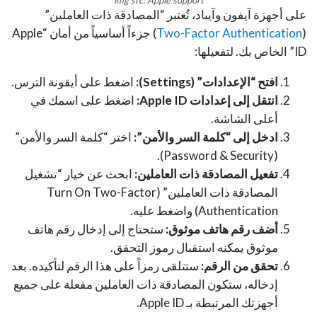
img src: Apple support
على أجهزة آيفون وآيباد، تُعتبر “المصادقة ذات العاملين”
(
Two-Factor Authentication
) جزءاً أساسياً من أمان “Apple
ID” الخاص بك. لتفعيلها:
افتح “الإعدادات” (Settings):
اضغط على أيقونة الترس.
انتقل إلى إعدادات Apple ID:
اضغط على اسمك في
أعلى الشاشة.
ادخل إلى “كلمة السر والأمن”:
اختر “كلمة السر والأمن”
(Password & Security).
تفعيل المصادقة ذات العاملين:
ابحث عن خيار “تشغيل
المصادقة ذات العاملين” (Turn On Two-Factor
Authentication) واضغط عليه.
أضف رقم هاتف موثوق:
ستحتاج إلى إدخال رقم هاتف
موثوق يمكنه استقبال رموز التحقق.
تحقق من الرقم:
ستتلقى رمزاً على هذا الرقم لتأكيده. بعد
إدخاله، ستكون المصادقة ذات العاملين مفعلة على جميع
أجهزتك المرتبطة بـ Apple ID.