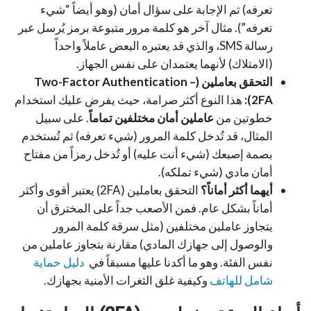
تعرفه) ثم الإجابة على سؤال أمان (وهو أيضاً “شيء
تعرفه”). مثال آخر هو كلمة مرور متبوعة برمز يُرسل عبر
رسالة SMS، والذي قد يعتبره البعض عاملاً واحداً
(الامتلاك) لأنهما يعتمدان على نفس الجهاز.
التحقق بعاملين (Two-Factor Authentication –
2FA):
هذا النوع أكثر صرامة، حيث يفرض عليك استخدام
خطوتين من
عاملين أمان مختلفين تماماً
. على سبيل
المثال، قد تُدخل كلمة المرور (شيء تعرفه) ثم تُستخدم
بصمة إصبعك (شيء أنت عليه) أو تُدخل رمزاً من مفتاح
أمان مادي (شيء تملكه).
أيهما أكثر أماناً؟
التحقق بعاملين (2FA) يعتبر أقوى وأكثر
أماناً بشكل عام. فمن الأصعب جداً على المخترق أن
يتجاوز عاملين مختلفين (مثل سرقة كلمة المرور
والوصول إلى جهازك المادي) مقارنة بتجاوز عاملين من
نفس الفئة. وهو ما أكدنا عليها مسبقاً ف
ي
دليل حماية
شامل للهاتف
وكيفية غلق الثغرات الأمنية بجهازك.