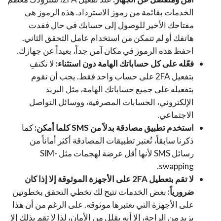
الخدمات بقائمة من رموز الاسترداد. هذه الرموز هي
مفتاحك الأخير للوصول إلى حسابك في حال فقدت
هاتفك أو لم تتمكن من استخدام عامل التحقق الثاني.
احفظ هذه الرموز في مكان آمن جداً، بعيداً عن جهازك.
فعّله على كل حساباتك الهامة دون استثناء:
لا تكتفِ
بتفعيل 2FA على حساب واحد فقط. يجب أن تقوم
بتفعيله على جميع حساباتك الهامة، مثل البريد
الإلكتروني، الحسابات المصرفية، ووسائل التواصل
الاجتماعي.
استخدم تطبيق مصادقة بدلاً من SMS كلما أمكن:
كما
ذكرنا سابقاً، تُعتبر تطبيقات المصادقة أكثر أماناً من
رسائل SMS لأنها أقل عرضة لهجمات مثل SIM-
swapping.
لا تقم بتعطيل 2FA على الأجهزة الموثوقة إلا إذا كان
ضرورياً:
بعض الخدمات تتيح لك تخطي التحقق بخطوتين
على الأجهزة التي تعتبرها موثوقة. على الرغم من أن هذا
يزيد من الراحة، إلا أنه يقلل من الأمان، لذا لا تقم بذلك إلا