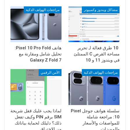
مشاكل ويندوز وكمبيوتر
مراجعات الهواتف الذكية
10 طرق فعالة لـ تحرير
هاتف Pixel 10 Pro Fold:
مساحة القرص C الممتلئ
تحليل شامل ومقارنة مع
في ويندوز 11 و 10
Galaxy Z Fold 7
مراجعات الهواتف الذكية
الأمن الرقمي
سلسلة هواتف جوجل Pixel
لماذا يجب عليك قفل شريحة
10: مراجعة شاملة
SIM برقم PIN وكيف تفعل
للمواصفات والأسعار
ذلك؟ دليلك لحماية بياناتك
والمميزات
من الاختراق