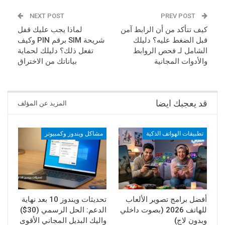
NEXT POST
PREV POST
كيف تتأكد من أن الرابط آمن
لماذا يجب عليك قفل
قبل الضغط عليه؟ دليلك
شريحة SIM برقم PIN وكيف
الشامل لـ فحص الروابط
تفعل ذلك؟ دليلك لحماية
والأدوات المجانية
بياناتك من الاختراق
قد يعجبك ايضا
المزيد عن المؤلف
تطبيقات الهواتف الذكية
مشاكل ويندوز وكمبيوتر
أفضل برامج تصوير الألعاب
تحديثات ويندوز 10 بعد نهاية
للهاتف 2026 (بصوت داخلي
الدعم: الحل الرسمي (30$)
وبدون لاج)
واليك البديل المجاني الأقوى