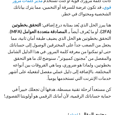
كانت كلمة مرورك قوية أو كنت تستخدم
مدير كلمات مرور
قوي
، قد تكون عرضة للسرقة أو التخمين، مما يترك بياناتك
الشخصية ومحتواك في خطر.
هنا يبرز الحل الذي يُعد بمثابة درع إضافي:
التحقق بخطوتين
(2FA)
، أو ما يُعرف أيضاً بـ
المصادقة متعددة العوامل (MFA)
.
التحقق بخطوتين هو الحل الذي يضيف طبقة أمان ثانية، مما
يجعل من الصعب جداً على المخترقين الوصول إلى حساباتك
حتى لو تمكنوا من معرفة كلمة المرور. في هذا الدليل الشامل
والمفصل من “مجنون كمبيوتر”، سنوضح لك ما هو التحقق
بخطوتين، ولماذا هو ضروري، وما هي الفروقات بين أنواعه
المختلفة، بالإضافة إلى دليل عملي مفصل لتفعيله على أشهر
خدمات الإنترنت التي تستخدمها يومياً.
كن مستعداً لرحلة تقنية مبسطة، هدفها أن تجعلك خبيراً في
حماية حساباتك الرقمية، لأن أمانك الرقمي هو أولويتنا القصوى!
محتوى المقال
إخفاء