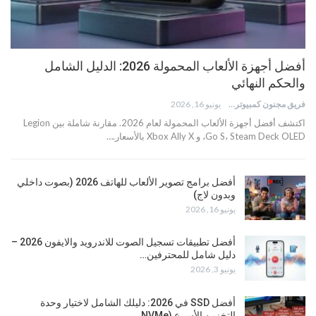
أفضل أجهزة الألعاب المحمولة 2026: الدليل الشامل
والحكم النهائي
فريق مجنون كمبيوتر
يونيو 16, 2026
اكتشف أفضل أجهزة الألعاب المحمولة لعام 2026. مقارنة شاملة بين Legion
Go S، Steam Deck OLED، و Xbox Ally X بالأسعار.…
أفضل برامج تصوير الألعاب للهاتف 2026 (بصوت داخلي
وبدون لاج)
يونيو 16, 2026
أفضل تطبيقات تسجيل الصوت للاندرويد والايفون 2026 –
دليل شامل للمحترفين…
يونيو 3, 2026
أفضل SSD في 2026: دليلك الشامل لاختيار وحدة
التخزين الأسرع (NVMe…