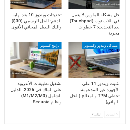
حل مشكلة الماوس لا يعمل
تحديثات ويندوز 10 بعد نهاية
في اللاب توب (Touchpad)
الدعم: الحل الرسمي (30$)
بعد التحديث: 7 خطوات
واليك البديل المجاني الأقوى
مجربة
مشاكل ويندوز وكمبيوتر
برامج كمبيوتر
تثبيت ويندوز 11 على
تشغيل تطبيقات الأندرويد
الأجهزة غير المدعومة:
على الماك في 2026: الدليل
تخطي TPM والمعالج (الحل
الشامل (M1/M2/M3)
النهائي)
ونظام Sequoia
السابق
التالي