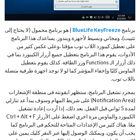
برنامج
BlueLife KeyFreeze
| هو برنامج محمول (لا يحتاج إلى
تثبيت)، ومجاني وبسيط لأجهزة ويندوز. يساعدك هذا البرنامج
على تعطيل كيبورد اللاب توب مؤقتا ،وعلى عكس كثير من
الأدوات، يقوم هذا البرنامج بتعطيل جميع أزرار الكيبورد بما في
ذلك أزرار الـ Functions وزر الطاقة. كذلك يقوم بتعطيل
الماوس كليًا وإخفاء المؤشر كما لو لا توجد اجهزة طرفية متصلة
باللاب توب.
بمجرد تشغيل البرنامج، ستظهر ايقونته فى منطقة الإشعارات
(Notification Area) على شريط المهام وسوف يبدأ عد تنازلي
لمدة 5 ثواني قبل القفل. بعد ذلك، إذا أردت إعادة تشغيل
الكيبورد والماوس مرة اخري اضغط على الأزرار Ctrl + Alt + F
معًا. هناك كثير من الإعدادات المتاحة للتحكم فى البرنامج كما
يجب أن يكون، ويمكنك الوصول إليها عبر النقر كليك يمين على