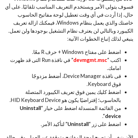
فسوف يتولى الأمر ويستخدم التعريف المناسب تلقائيًا. على أي
حال، إذا أردت في أي وقت تعطيل لوحة مفاتيح الحاسوب
خاصتك والذي يعمل بنظام Windows، فيمكنك ازالة تعريف
الكيبورد وبالتالي لن يعترف نظام التشغيل بوجودها ولن تعمل.
ينبغي لذلك إتباع الخطوات الآتية:
اضغط على مفتاح Windows + حرف R معًا.
اكتب “
devmgmt.msc
” في نافذة Run التى قد ظهرت
امامك.
فى نافذة Device Manager، أضغط مزدوجًا
فوق Keyboard.
اضغط كليك يمين فوق تعريف الكيبورد المتصلة
بالحاسوب؛ إفتراضيًا يكون هو HID Keyboard Device.
من القائمة المنسدلة اضغط على خيار “
Uninstall
“.
device
اضغط على زر “
Uninstall
” لتأكيد الأمر.
الآن ينبغي أن تصبح لوحة المفاتيح متوقفة عن العمل. وفى حالة