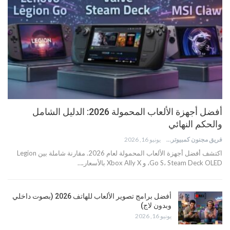
أفضل أجهزة الألعاب المحمولة 2026: الدليل الشامل
والحكم النهائي
فريق مجنون كمبيوتر
يونيو 16, 2026
اكتشف أفضل أجهزة الألعاب المحمولة لعام 2026. مقارنة شاملة بين Legion
Go S، Steam Deck OLED، و Xbox Ally X بالأسعار.…
أفضل برامج تصوير الألعاب للهاتف 2026 (بصوت داخلي
وبدون لاج)
يونيو 16, 2026