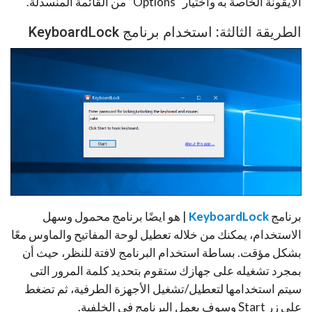
الايقونة الخاصة به واختيار “Options” من القائمة المنسدلة.
الطريقة الثالثة: استخدام برنامج KeyboardLock
برنامج
KeyboardLock
| هو ايضًا برنامج محمول وسهل
الاستخدام، يمكنك من خلاله تعطيل لوحة المفاتيح والماوس معًا
بشكل مؤقت. بساطة استخدام البرنامج لافتة للنظر، حيث أن
بمجرد تشغيله على جهازك ستقوم بتحديد كلمة المرور التى
سيتم استخدامها لتعطيل/تشغيل الأجهزة الطرفية، ثم تضغط
على زر Start وسوف يعمل البرنامج في الخلفية.