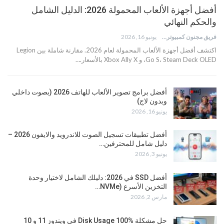
أفضل أجهزة الألعاب المحمولة 2026: الدليل الشامل
والحكم النهائي
فريق مجنون كمبيوتر
يونيو 16, 2026
اكتشف أفضل أجهزة الألعاب المحمولة لعام 2026. مقارنة شاملة بين Legion
Go S، Steam Deck OLED، و Xbox Ally X بالأسعار.…
أفضل برامج تصوير الألعاب للهاتف 2026 (بصوت داخلي
وبدون لاج)
يونيو 16, 2026
أفضل تطبيقات تسجيل الصوت للاندرويد والايفون 2026 –
دليل شامل للمحترفين…
يونيو 3, 2026
أفضل SSD في 2026: دليلك الشامل لاختيار وحدة
التخزين الأسرع (NVMe…
مارس 2, 2026
حل مشكلة Disk Usage 100% في ويندوز 11 و 10