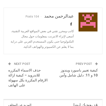
عبدالرحمن محمد
104 Posts
كاتب ومحرر تقني في بعض المواقع العربية التقنية،
أسعى لإثراء الانترنت بمعلومات حول مجال
التكنولوجيا حتى يكون المستخدم العربي على دراية
بما لا يعلم عن الكمبيوتر والهواتف الذكية.
NEXT POST
PREV POST
كيفية تغيير باسورد ويندوز
حذف الاسماء المكرره
10 و 11: دليل شامل وآمن
للاندرويد – كيفية ازالة
الارقام المكررة بكل سهولة
على الهاتف
قد يعجبك ايضا
المزيد عن المؤلف