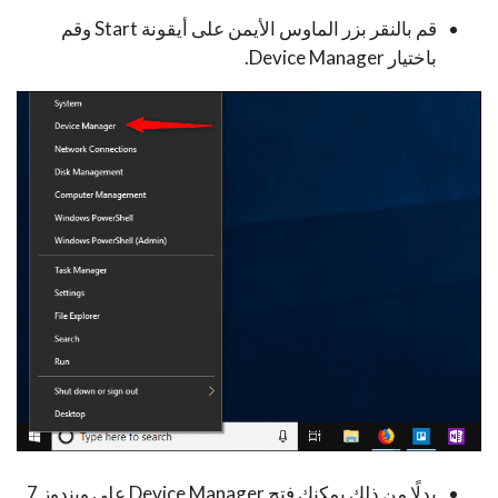
قم بالنقر بزر الماوس الأيمن على أيقونة Start وقم
باختيار Device Manager.
بدلًا من ذلك يمكنك فتح Device Manager على ويندوز 7