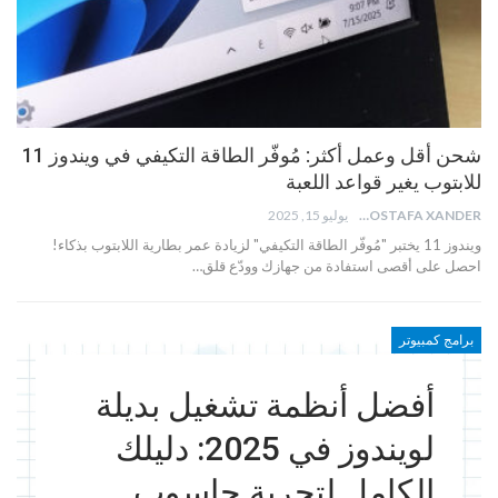
شحن أقل وعمل أكثر: مُوفّر الطاقة التكيفي في ويندوز 11
للابتوب يغير قواعد اللعبة
MOSTAFA XANDER
يوليو 15, 2025
ويندوز 11 يختبر "مُوفّر الطاقة التكيفي" لزيادة عمر بطارية اللابتوب بذكاء!
احصل على أقصى استفادة من جهازك وودّع قلق…
برامج كمبيوتر
أفضل أنظمة تشغيل بديلة
لويندوز في 2025: دليلك
الكامل لتجربة حاسوب