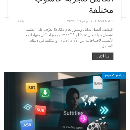
مختلفة
HASAN ALI
يوليو 10, 2025
0
اكتشف أفضل بدائل ويندوز لعام 2025! تعرّف على أنظمة
تشغيل بديلة مثل Linux و macOS، ومميزات كل منها، لتجد
الأنسب لاحتياجاتك من الأداء، الأمان، والتكلفة في دليلك
الشامل.
اقرأ أكثر...
برامج كمبيوتر