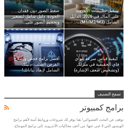
تشغيل تطبيقات الأندرويد
ضغط الصور دون فقدان
على الماك في 2026: الدليل
الجودة: دليل شامل لتصغير
الشامل (M1/M2/M3)…
وتحجيم الصور على…
كيفية قياس سرعة الواي
أفضل برامج فحص وإصلاح
فاي الحقيقية في منزلك
القرص الصلب: دليلك
(وتشخيص ضعف الإشارة)
الشامل لإنقاذ بياناتك!
تصفح التصنيف
برامج كمبيوتر
توقف عن البحث العشوائي! هنا نوفر لك شروحات وروابط آمنة لأهم برامج
الويندوز التي لا غنى عنها؛ من أخف محاكيات الأندرويد، إلى برامج المونتاج،