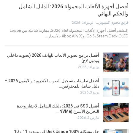
أفضل أجهزة الألعاب المحمولة 2026: الدليل الشامل
والحكم النهائي
فريق مجنون كمبيوتر
يونيو 16, 2026
اكتشف أفضل أجهزة الألعاب المحمولة لعام 2026. مقارنة شاملة بين Legion
Go S، Steam Deck OLED، و Xbox Ally X بالأسعار.…
أفضل برامج تصوير الألعاب للهاتف 2026 (بصوت داخلي
وبدون لاج)
يونيو 16, 2026
أفضل تطبيقات تسجيل الصوت للاندرويد والايفون 2026 –
دليل شامل للمحترفين…
يونيو 3, 2026
أفضل SSD في 2026: دليلك الشامل لاختيار وحدة
التخزين الأسرع (NVMe…
مارس 2, 2026
حل مشكلة Disk Usage 100% في ويندوز 11 و 10