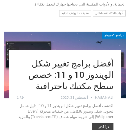
الحماية، والأدوات المكتبية التي يحتاجها جهازك ليعمل بكفاءة.
أدوات الذكاء الاصطناعي
تطبيقات الهواتف الذكية
برامج كمبيوتر
أفضل برامج تغيير شكل
الويندوز 10 و 11: خصص
سطح مكتبك باحترافية
HASAN ALI
أغسطس 31, 2025
1
اكتشف أفضل برامج تغيير شكل الويندوز 11 و 10! دليل شامل
لتحويل شكل ويندوز بالكامل، من خلفيات متحركة (Lively
Wallpaper) إلى شريط مهام شفاف (TranslucentTB) والمزيد
اقرأ أكثر...