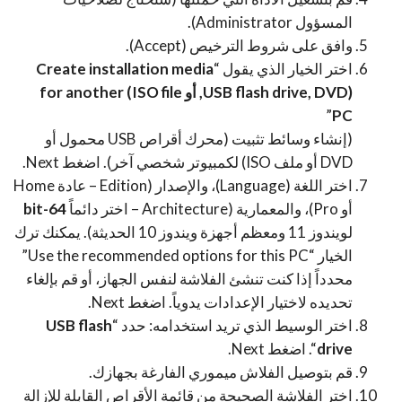
المسؤول Administrator).
وافق على شروط الترخيص (Accept).
اختر الخيار الذي يقول “
Create installation media
(USB flash drive, DVD, أو ISO file) for another
”
PC
(إنشاء وسائط تثبيت (محرك أقراص USB محمول أو
DVD أو ملف ISO) لكمبيوتر شخصي آخر). اضغط Next.
اختر اللغة (Language)، والإصدار (Edition – عادة Home
أو Pro)، والمعمارية (Architecture – اختر دائماً
64-bit
لويندوز 11 ومعظم أجهزة ويندوز 10 الحديثة). يمكنك ترك
الخيار “Use the recommended options for this PC”
محدداً إذا كنت تنشئ الفلاشة لنفس الجهاز، أو قم بإلغاء
تحديده لاختيار الإعدادات يدوياً. اضغط Next.
اختر الوسيط الذي تريد استخدامه: حدد “
USB flash
drive
“. اضغط Next.
قم بتوصيل الفلاش ميموري الفارغة بجهازك.
اختر الفلاشة الصحيحة من قائمة الأقراص القابلة للإزالة