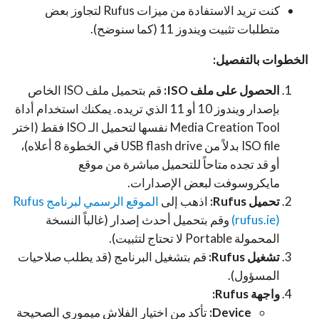
كنت تريد الاستفادة من ميزات Rufus لتجاوز بعض
متطلبات تثبيت ويندوز 11 (كما سنوضح).
الخطوات بالتفصيل:
الحصول على ملف ISO:
قم بتحميل ملف ISO الخاص
بإصدار ويندوز 10 أو 11 الذي تريده. يمكنك استخدام أداة
Media Creation Tool نفسها لتحميل الـ ISO فقط (اختر
ISO file بدلاً من USB flash drive في الخطوة 8 أعلاه)،
أو قد تجده متاحاً للتحميل مباشرة من موقع
مايكروسوفت لبعض الإصدارات.
تحميل Rufus:
اذهب إلى
الموقع الرسمي لبرنامج Rufus
(rufus.ie)
وقم بتحميل أحدث إصدار (غالباً النسخة
المحمولة Portable لا تحتاج لتثبيت).
تشغيل Rufus:
قم بتشغيل البرنامج (قد يطلب صلاحيات
المسؤول).
واجهة Rufus:
Device:
تأكد من اختيار الفلاش ميموري الصحيحة