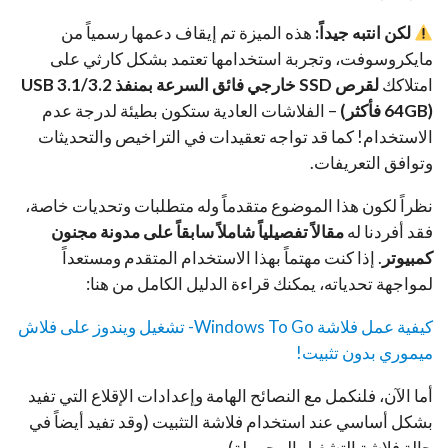
لكن انتبه جيداً:
هذه الميزة تم إيقاف دعمها رسمياً من
مايكروسوفت، وتجربة استخدامها تعتمد بشكل كارثي على
امتلاكك
لقرص SSD خارجي فائق السرعة بمنفذ USB 3.1/3.2
(64GB فأكثر)
– الفلاشات العادية ستكون بطيئة لدرجة عدم
الاستخدام! كما قد تواجه تعقيدات في التراخيص والتحديثات
وتوافق التعريفات.
نظراً لكون هذا الموضوع متقدماً وله متطلبات وتحديات خاصة،
فقد أفردنا له
مقالاً تفصيلياً شاملاً سابقاً على مدونة مجنون
كمبيوتر
. إذا كنت مهتماً بهذا الاستخدام المتقدم ومستعداً
لمواجهة تحدياته، يمكنك قراءة الدليل الكامل من هنا:
كيفية عمل فلاشة Windows To Go- تشغيل ويندوز على فلاش
ميموري بدون تثبيت!
أما الآن، فلنكمل مع النصائح الهامة وإعدادات الإقلاع التي تفيد
بشكل أساسي عند استخدام فلاشة التثبيت (وقد تفيد أيضاً في
حالة فلاشة التشغيل المحمولة).