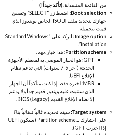
من القائمة المنسدلة.
(تأكد جيداً!)
Boot selection:
اضغط زر “SELECT” وتصفح
جهازك لتحديد ملف الـ ISO الخاص بويندوز الذي
قمت بتحميله.
Image option:
اتركه على “Standard Windows
installation”.
Partition scheme:
هذا خيار مهم.
GPT
: هو الخيار الموصى به لمعظم الأجهزة
الحديثة (آخر 5-7 سنوات) التي تدعم نظام
الإقلاع UEFI.
MBR
: اختره فقط إذا كنت متأكداً أن الجهاز
الذي ستثبت عليه ويندوز قديم جداً ولا يدعم
إلا نظام الإقلاع القديم BIOS (Legacy).
Target system:
سيتم تحديده غالباً تلقائياً بناءً
على اختيارك لـ Partition scheme (سيكون UEFI
إذا اخترت GPT).