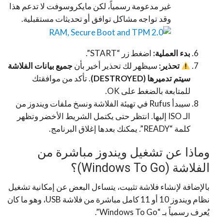
غير مدعومة رسمياً، لكن مايكروسوفت لا تدعم هذا
وقد تواجه مشاكل توافق أو تحديثات مستقبلية.
بدء العملية:
اضغط زر “START”.
تحذير:
سيظهر لك تحذير أخير بأن
جميع بيانات الفلاشة
سيتم تدميرها (DESTROYED)
. تأكد من موافقتك
للمتابعة بالضغط على OK.
سيبدأ Rufus في تهيئة الفلاشة ونسخ ملفات ويندوز من
الـ ISO إليها. انتظر حتى يكتمل الشريط الأخضر وتظهر
كلمة “READY”. يمكنك بعدها إغلاق البرنامج.
وماذا عن تشغيل ويندوز مباشرة من
الفلاشة (Windows To Go)؟
بالإضافة لإنشاء فلاشة تثبيت، يتساءل البعض عن إمكانية تشغيل
نظام ويندوز 10 أو 11 كامل مباشرة من فلاشة USB، وهو ما كان
يُعرف رسمياً بـ “Windows To Go”.