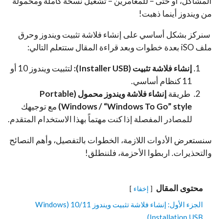
المشاكل، أو حتى – للمغامرين – تشغيل نسخة كاملة ومحمولة
من ويندوز أينما ذهبت!
سنركز بشكل أساسي على إنشاء فلاشة تثبيت ويندوز وحرق
ملف iSO بعدة خطوات وبعد قراءة المقال ستتعلم التالي:
إنشاء فلاشة تثبيت (Installer USB):
لتثبيت ويندوز 10 أو
11 كنظام أساسي.
طريقة
إنشاء فلاشة ويندوز محمول (Portable
Windows / “Windows To Go” style)
مع توجيهك
للمصادر المفصلة إذا كنت مهتماً بهذا الاستخدام المتقدم.
سنستعرض الأدوات اللازمة، الخطوات بالتفصيل، وأهم النصائح
والتحذيرات. اربطوا الأحزمة، فلننطلق!
محتوى المقال
إخفاء
الجزء الأول: إنشاء فلاشة تثبيت ويندوز 10/11 (Windows
Installation USB)