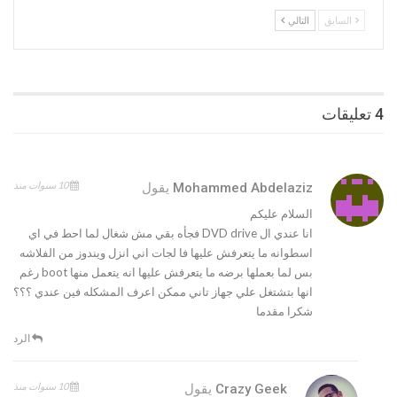
السابق
التالي
4 تعليقات
10 سنوات منذ
Mohammed Abdelaziz
يقول
السلام عليكم
انا عندي ال DVD drive فجأه بقي مش شغال لما احط في اي
اسطوانه ما يتعرفش عليها فا لجات اني انزل ويندوز من الفلاشه
بس لما بعملها برضه ما يتعرفش عليها انه يتعمل منها boot رغم
انها بتشتغل علي جهاز تاني ممكن اعرف المشكله فين عندي ؟؟؟
شكرا مقدما
الرد
10 سنوات منذ
Crazy Geek
يقول