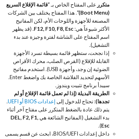
متكرر
على المفتاح الخاص بـ “
قائمة الإقلاع السريع
(Boot Menu)
“. هذا المفتاح يختلف بين الشركات
المصنعة للأجهزة واللوحات الأم، لكن المفاتيح
الأكثر شيوعاً هي:
F12, F10, F8, Esc
. (قد يظهر
اسم المفتاح على الشاشة لفترة وجيزة عند بدء
التشغيل).
إذا نجحت، ستظهر قائمة بسيطة تسرد الأجهزة
القابلة للإقلاع (القرص الصلب، محرك الأقراص
الضوئية إن وجد، وأجهزة USB). استخدم مفاتيح
الأسهم لتحديد الفلاشة الخاصة بك واضغط Enter.
سيبدأ برنامج تثبيت ويندوز.
الطريقة البديلة (إذا لم تعمل قائمة الإقلاع أو لم
تجدها):
تحتاج للدخول إلى
إعدادات BIOS أو UEFI
.
يتم ذلك عادة بالضغط المتكرر على مفتاح آخر أثناء
بدء التشغيل (المفاتيح الشائعة هي
DEL, F2, F1,
).
Esc
داخل إعدادات BIOS/UEFI، ابحث عن قسم يسمى