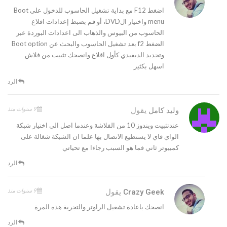
اضغط F12 مع بداية تشغيل الحاسوب للدخول على Boot
menu واختيار الDVD، أو قم بضبط إعدادات اقلاع
الحاسوب من البيوس والذهاب الى اعدادات البوردة عبر
الضغط f2 بعد تشغيل الحاسوب والبحث عن Boot option
وتحديد الديفيدي كأول اقلاع وانصحك تثبيت من فلاش
اسهل بكثير
الرد
9 سنوات منذ
وليد كامل
يقول
عندتثبيت ويندوز 10 من الفلاشة وعندما اصل الى اختيار شبكة
الواي فاي لا يستطيع الاتصال بها علما ان الشبكة شغالة على
كمبيوتر ثاني فما هو السبب رجاءا مع تحياتي
الرد
9 سنوات منذ
Crazy Geek
يقول
انصحك باعادة تشغيل الراوتر والتجربة هذه المرة
الرد