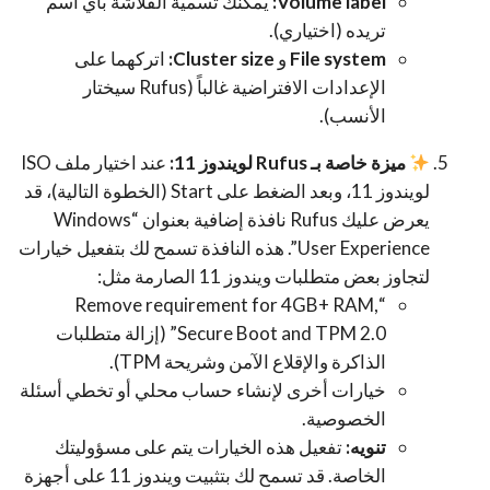
Volume label:
يمكنك تسمية الفلاشة بأي اسم
تريده (اختياري).
File system
و
Cluster size:
اتركهما على
الإعدادات الافتراضية غالباً (Rufus سيختار
الأنسب).
ميزة خاصة بـ Rufus لويندوز 11:
عند اختيار ملف ISO
لويندوز 11، وبعد الضغط على Start (الخطوة التالية)، قد
يعرض عليك Rufus نافذة إضافية بعنوان “Windows
User Experience”. هذه النافذة تسمح لك بتفعيل خيارات
لتجاوز بعض متطلبات ويندوز 11 الصارمة مثل:
“Remove requirement for 4GB+ RAM,
Secure Boot and TPM 2.0” (إزالة متطلبات
الذاكرة والإقلاع الآمن وشريحة TPM).
خيارات أخرى لإنشاء حساب محلي أو تخطي أسئلة
الخصوصية.
تنويه:
تفعيل هذه الخيارات يتم على مسؤوليتك
الخاصة. قد تسمح لك بتثبيت ويندوز 11 على أجهزة