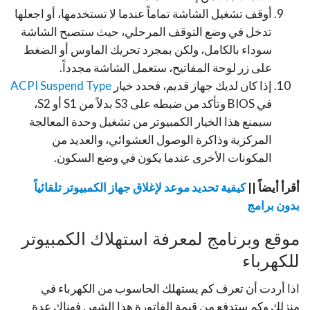
أوقف تشغيل الشاشة تماماً عندما لا تستخدمها، أو اجعلها
تدخل في وضع التوقف المرحلي، حيث ستصبح الشاشة
سوداء بالكامل، ولكن بمجرد تحريك الماوس أو الضغط
على زر لوحة المفاتيح، ستعمل الشاشة مجدداً.
إذا كان لديك جهاز قديم، فحدد خيار
ACPI Suspend Type
في BIOS وتأكد من ضبطه على S3 بدلاً من S1 أو S2،
سيمنع هذا الخيار الكمبيوتر من تشغيل وحدة المعالجة
المركزية وذاكرة الوصول العشوائي، والعديد من
المكونات الأخرى عندما يكون في وضع السكون.
أقرأ أيضاً ||
كيفية تحديد موعد لإغلاق جهاز الكمبيوتر تلقائياً
بدون برامج
موقع وبرنامج لمعرفة استهلاك الكمبيوتر
للكهرباء
اذا أردت أن تعرف كم يستهلك الحاسوب من الكهرباء في
منزلك وكم ستدفع من قيمة الفاتورة هذا الشهر, فهناك عدة