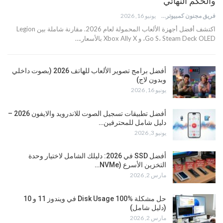
والحكم النهائي
فريق مجنون كمبيوتر
يونيو 16, 2026
اكتشف أفضل أجهزة الألعاب المحمولة لعام 2026. مقارنة شاملة بين Legion
Go S، Steam Deck OLED، و Xbox Ally X بالأسعار.…
أفضل برامج تصوير الألعاب للهاتف 2026 (بصوت داخلي
وبدون لاج)
يونيو 16, 2026
أفضل تطبيقات تسجيل الصوت للاندرويد والايفون 2026 –
دليل شامل للمحترفين…
يونيو 3, 2026
أفضل SSD في 2026: دليلك الشامل لاختيار وحدة
التخزين الأسرع (NVMe…
مارس 2, 2026
حل مشكلة Disk Usage 100% في ويندوز 11 و 10
(دليل شامل)
مارس 2, 2026