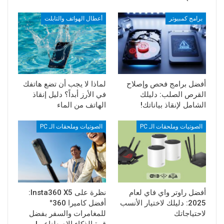
برامج كمبيوتر
أعطال الهواتف والتابلت
أفضل برامج فحص وإصلاح
لماذا لا يجب أن تضع هاتفك
القرص الصلب: دليلك
في الأرز أبداً؟ دليل إنقاذ
الشامل لإنقاذ بياناتك!
الهاتف من الماء
الصوتيات وملحقات الـ PC
الصوتيات وملحقات الـ PC
أفضل راوتر واي فاي لعام
نظرة على Insta360 X5:
2025: دليلك لاختيار الأنسب
أفضل كاميرا 360°
لاحتياجاتك
للمغامرات والسفر بفضل
قوة الذكاء الاصطناعي!