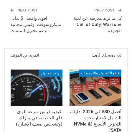
NEXT POST
PREV POST
كل ما تريد معرفته عن لعبة
اقوى وافضل 5 بدائل
Call of Duty: Warzone
مايكروسوفت اوفيس مجانية
الجديدة
تدعم تحويل الملفات
قد يعجبك ايضا
المزيد عن المؤلف
قطع الكمبيوتر والتجميعات
برامج كمبيوتر
أفضل SSD في 2026: دليلك
كيفية قياس سرعة الواي
الشامل لاختيار وحدة
فاي الحقيقية في منزلك
التخزين الأسرع (NVMe &
(وتشخيص ضعف الإشارة)
SATA)