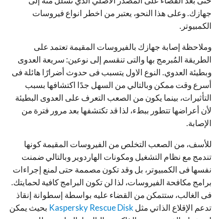
حتى بعد القضاء على المصدر الأصلي الذي تسلل منه إلى
جهازك. وعلى هذا النحو، يعتبر من اخطر انواع فيروسات
الكمبيوتر.
وملاحظة إصابة جهازك بالفيروسات المقيمة تعتمد على
الطريقة المُبرمج بها والتى تنقسم إلى نوعين: سريعة العدوى
وبطيئة العدوي. النوع الاول يتسبب فى حدوث أضرارًا هائلة فى
أسرع وقت ممكن وبالتالي من السهل جدًا اكتشافها بسبب
التأثيرات، بينما يكون من الصعب التعرف على العدوى البطيئة
لأن أعراضها تتطور ببطء، لذا قد تكتشفها بعد مرور فترة من
الإصابة.
للأسف، من الصعب التخلص من الفيروسات المقيمة كونها
تندمج مع نظام التشغيل ومكونات الهاردوير وبالتالي ضمنت
نفسها فى الكمبيوتر، بل وقد تكون مصممة حتى لمنع إجراءات
برامج مكافحة الفيروسات، لذا لن تكون البرامج كافية لحمايتك.
فى الغالب، ستتمكن من القضاء عليه بواسطة إسطوانة إنقاذ
تدعم الإقلاع الذاتي مثل
Kaspersky Rescue Disk
بحيث يمكن