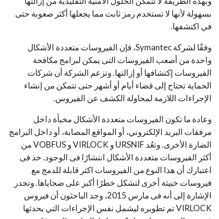
وبهذه الطريقة لا تتمكن الحلول الامنية التقليدية من إزالتها
بسهولة لأنها لا تستخدم رمز ثابت مما يجعلها أكثر صعوبة حتى
في اكتشفها.
وفقًا لشركة Symantec، فإن الفيروسات متعددة الأشكال
واحدة من أصعب الفيروسات التى يمكن لبرامج مكافحة
الفيروسات إكتشافها أو إزالتها. وتزعم الشركة أن شركات
الحماية تحتاج إلى قضاء أيام أو أشهر حتى تتمكن من إنشاء
الإجراءات اللازمة لمحاولة الكشف عن الفيروس.
وعادة ما تكون الفيروسات متعددة الأشكال مخبأة داخل
مرفقات البريد الإلكتروني، أو المواقع المصابة، أو داخل البرامج
الضارة الأخرى. وتعُد URSNIF و VIRLOCK و VOBFUS من
أكثر الفيروسات متعددة الأشكال انتشارًا فى الوجود. خذ فى
اعتبارك أن هذا النوع من الفيروسات اكثر قابلة للدمج مع
فيروسات خبيثة أخرى لتشكل خطرًا أكبر على ضحاياها. وتجدر
الإشارة إلى أنه فى مارس 2015، وجد الباحثون أن فيروس
VIRLOCK تم تطويره ليشمل نفس الإجراءات التي يحدثها