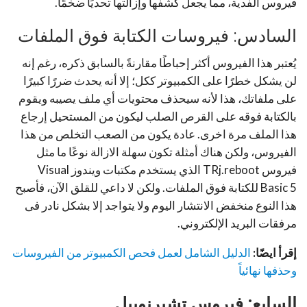
فيروس الفدية، مما يجعل كشفها وإزالتها تحديًا ضخمًا.
السادس: فيروسات الكتابة فوق الملفات
يُعتبر هذا الفيروس أكثر إحباطًا مقارنةً بالسابق ذكره، رغم إنه
لن يشكل خطرًا على الكمبيوتر ككل؛ إلا أنه يحدث ضررًا كبيرًا
على ملفاتك، هذا لأنه سيحذف محتويات أي ملف يصيبه ويقوم
بالكتابة فوقه على القرص الصلب ليكون من المستحيل إرجاع
هذا الملف مرة اخرى. عادة يكون من الصعب التخلص من هذا
الفيروس، ولكن هناك أمثلة تكون سهلة الازالة نوعًا ما مثل
فيروس TRj.reboot الذي يستخدم مكتبات ويندوز Visual
Basic 5 للكتابة فوق الملفات. ولكن لا داعي للقلق الآن، فأصبح
هذا النوع منخفض الانتشار اليوم ولا يتواجد إلا بشكل نادر فى
مرفقات البريد الإلكتروني.
إقرأ ايضًا:
الدليل الشامل لعمل فحص الكمبيوتر من الفيروسات
وحذفها نهائياً
السابع: فيروس تشيرنوبيل