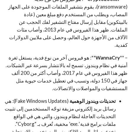
(ransomware)، يقوم بتشفير الملفات الموجودة على الجهاز
المصاب، ويطلب من المستخدم دفع مبلغ معين (عادة
بالبيتكوين) مقابل إرسال مفتاح التشفير لفك الحجب عن
الملفات. ظهر هذا الفيروس في عام 2013، وأصاب مئات
الآلاف من الأجهزة حول العالم، وحصل على ملايين الدولارات
كفدية.
– **
WannaCry
**: هو فيروس آخر من نوع فدية، يستغل ثغرة
أمنية في نظام ويندوز، تسمح له بالانتشار بسرعة عبر الشبكات.
ظهر هذا الفيروس في عام 2017، وأصاب أكثر من 200 ألف
جهاز في 150 دولة، وتسبب في تعطيل خدمات حيوية مثل
المستشفيات والمواصلات والاتصالات.
تحديثات ويندوز الوهمية
(Fake Windows Updates): هي
رسائل بريد إلكتروني مزيفة توجّه المستخدمين إلى تثبيت
التحديثات العاجلة لنظام ويندوز، والتي هي في الواقع
ملفات برامج فدية ‘.exe’ مخفية، تُعرف بـ “Cyborg”
.
تخدع رسائل البريد الإلكتروني المستخدمين للاستجابة