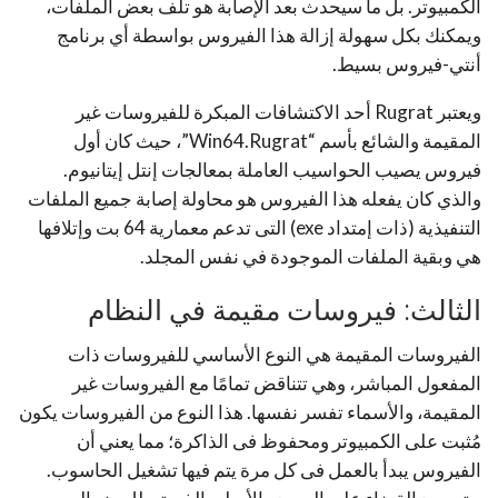
الكمبيوتر. بل ما سيحدث بعد الإصابة هو تلف بعض الملفات،
ويمكنك بكل سهولة إزالة هذا الفيروس بواسطة أي برنامج
أنتي-فيروس بسيط.
ويعتبر Rugrat أحد الاكتشافات المبكرة للفيروسات غير
المقيمة والشائع بأسم “Win64.Rugrat”، حيث كان أول
فيروس يصيب الحواسيب العاملة بمعالجات إنتل إيتانيوم.
والذي كان يفعله هذا الفيروس هو محاولة إصابة جميع الملفات
التنفيذية (ذات إمتداد exe) التى تدعم معمارية 64 بت وإتلافها
هي وبقية الملفات الموجودة في نفس المجلد.
الثالث: فيروسات مقيمة في النظام
الفيروسات المقيمة هي النوع الأساسي للفيروسات ذات
المفعول المباشر، وهي تتناقض تمامًا مع الفيروسات غير
المقيمة، والأسماء تفسر نفسها. هذا النوع من الفيروسات يكون
مُثبت على الكمبيوتر ومحفوظ فى الذاكرة؛ مما يعني أن
الفيروس يبدأ بالعمل فى كل مرة يتم فيها تشغيل الحاسوب.