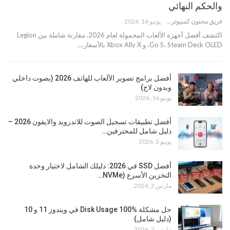
والحكم النهائي
فريق مجنون كمبيوتر
يونيو 16, 2026
اكتشف أفضل أجهزة الألعاب المحمولة لعام 2026. مقارنة شاملة بين Legion
Go S، Steam Deck OLED، و Xbox Ally X بالأسعار.…
أفضل برامج تصوير الألعاب للهاتف 2026 (بصوت داخلي
وبدون لاج)
يونيو 16, 2026
أفضل تطبيقات تسجيل الصوت للاندرويد والايفون 2026 –
دليل شامل للمحترفين…
يونيو 3, 2026
أفضل SSD في 2026: دليلك الشامل لاختيار وحدة
التخزين الأسرع (NVMe…
مارس 2, 2026
حل مشكلة Disk Usage 100% في ويندوز 11 و 10
(دليل شامل)
مارس 2, 2026