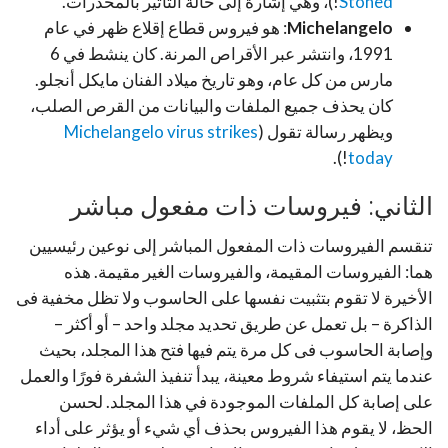
Stoned
!)، وهي إشارة إلى حالة التأثير بالمخدرات.
Michelangelo
: هو فيروس قطاع إقلاع ظهر في عام
1991، وانتشر عبر الأقراص المرنة. كان ينشط في 6
مارس من كل عام، وهو تاريخ ميلاد الفنان مايكل أنجلو.
كان يحذف جميع الملفات والبيانات من القرص الصلب،
ويظهر رسالة تقول (
Michelangelo virus strikes
!).
today
الثاني: فيروسات ذات مفعول مباشر
تنقسم الفيروسات ذات المفعول المباشر إلى نوعين رئيسيين
هما: الفيروسات المقيمة، والفيروسات الغير مقيمة. هذه
الأخيرة لا تقوم بتثبيت نفسها على الحاسوب ولا تظل مخفية فى
الذاكرة – بل تعمل عن طريق تحديد مجلد واحد – أو أكثر –
وإصابة الحاسوب فى كل مرة يتم فيها فتح هذا المجلد، بحيث
عندما يتم استيفاء شروط معينة، يبدأ تنفيذ الشفرة فورًا والعمل
على إصابة كل الملفات الموجودة في هذا المجلد. لحسن
الحظ، لا يقوم هذا الفيروس بحذف أي شيء أو يؤثر على أداء