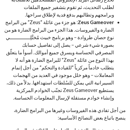
لطلب التحديث، ثم تقوم بتشفير جميع الملفات
وبرامجهم وتطالبهم بدفع فدية لإطلاق سراحها.
Zeus Gameover
: هو جزء من عائلة “Zeus” من البرامج
الضارة والفيروسات. هذا الجزء من البرامج الضارة هو من
نوع حصان طروادة – وهو برنامج خبيث مُختَّلِــــــــــــــي
بصورة شيء شرعي – يصل إلى تفاصيل حسابك
المصرفي الحساسة ويسرق جميع أموالك. أسوأ ما يتعلّق
بهذا النوع من عائلة “Zeus” للبرامج الضارة هو أنه لا
يتطلب خادماً مركزياً “للقيادة والتحكم” من أجل إتمام
المعاملات – وهو خلل موجود في العديد من الهجمات
السيبرانية التي يمكن للسُلطات استهدافها. بدلاً من ذلك،
يستطيع Zeus Gameover تجنّب الخوادم المركزية
وإنشاء خوادم مستقلة لإرسال المعلومات الحساسة.
من أجل تفادي هذه الفيروسات وغيرها من البرامج الضارة،
ينصح باتباع بعض النصائح الأساسية: