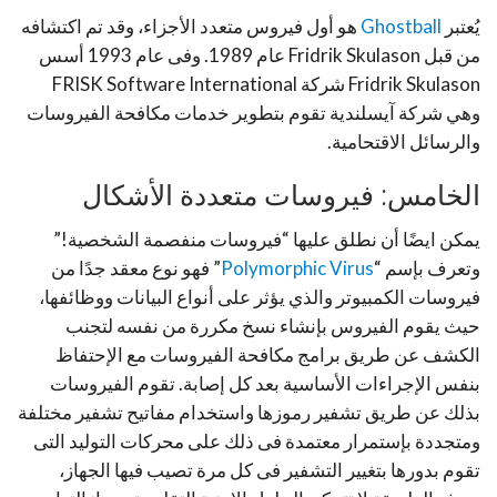
يُعتبر
Ghostball
هو أول فيروس متعدد الأجزاء، وقد تم اكتشافه
من قبل Fridrik Skulason عام 1989. وفى عام 1993 أسس
Fridrik Skulason شركة FRISK Software International
وهي شركة آيسلندية تقوم بتطوير خدمات مكافحة الفيروسات
والرسائل الاقتحامية.
الخامس: فيروسات متعددة الأشكال
يمكن ايضًا أن نطلق عليها “فيروسات منفصمة الشخصية!”
وتعرف بإسم “
Polymorphic Virus
” فهو نوع معقد جدًا من
فيروسات الكمبيوتر والذي يؤثر على أنواع البيانات ووظائفها،
حيث يقوم الفيروس بإنشاء نسخ مكررة من نفسه لتجنب
الكشف عن طريق برامج مكافحة الفيروسات مع الإحتفاظ
بنفس الإجراءات الأساسية بعد كل إصابة. تقوم الفيروسات
بذلك عن طريق تشفير رموزها واستخدام مفاتيح تشفير مختلفة
ومتجددة بإستمرار معتمدة فى ذلك على محركات التوليد التى
تقوم بدورها بتغيير التشفير فى كل مرة تصيب فيها الجهاز،