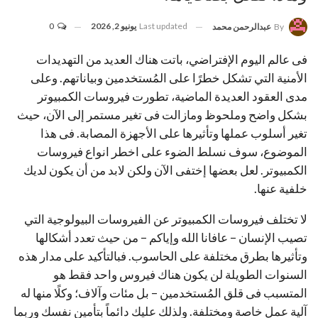
Last updated
يونيو 2, 2026
0
By
عبدالرحمن محمد
فى عالم اليوم الإفتراضي، باتت هناك العديد من التهديدات
الأمنية التي تشكل خطرًا على المُستخدمين وبياناتهم. وعلى
مدى العقود العديدة الماضية، تطورت فيروسات الكمبيوتر
بشكل واضح وملحوظ ومازالت فى تغير مستمر إلى الآن، حيث
تغير أسلوب عملها وتأثيرها على الأجهزة المصابة. فى هذا
الموضوع، سوف نسلط الضوء على اخطر انواع فيروسات
الكمبيوتر. لعل بعضها إختفى الآن ولكن لابد من أن يكون لديك
خلفية عنها.
لا تختلف فيروسات الكمبيوتر عن الفيروسات البيولوجية التي
تصيب الإنسان – عافانا الله وإياكم – من حيث تعدد أشكالها
وتأثيرها بطرق مختلفة على الحاسوب. فبالتأكيد على مدار هذه
السنوات الطويلة لن يكون هناك فيروس واحد فقط هو
المتسبب فى قلق المُستخدمين – بل مئات وآلاف؛ وكلًا منها له
آلية عمل خاصة ومختلفة. ولذلك عليك دائماً بتأمين نفسك وربما