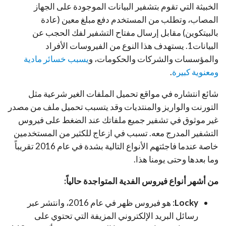
الخبيثة التي تقوم بتشفير البيانات الموجودة على الجهاز
المصاب، وتطلب من المستخدم دفع مبلغ معين (عادة
بالبيتكوين) مقابل إرسال مفتاح التشفير لفك الحجب عن
البيانات1. يستهدف هذا النوع من الفيروسات الأفراد
والمؤسسات والشركات والحكومات،
و
يسبب خسائر مادية
ومعنوية كبيرة
.
شائع انتشاره في مواقع تحميل الملفات الغير شرعية مثل
التورنت والواريز والمنتديات وقد يتسبب تحميل ملف من مصدر
غير موثوق في تشفير جميع ملفاتك عند الضغط على فيروس
التشفير المدرج معه. تسبب في ازعاج للكثير من المستخدمين
خاصة عندما فاجئتهم الأنواع التالية بشدة في عام 2016 تقريباً
وما بعدها وحتى يومنا هذا.
من أشهر أنواع فيروس الفدية المتواجدة حالياً:
Locky
: هو فيروس ظهر في عام 2016، وانتشر عبر
رسائل البريد الإلكتروني المزيفة التي تحتوي على