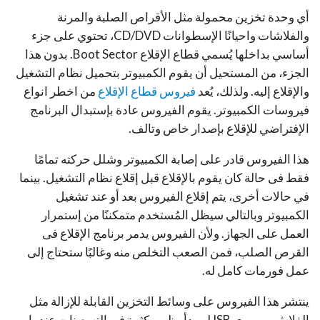
أي وحدة تخزين محمولة مثل الأقراص الصلبة والمرنة
والفلاشات واحيانًا الإسطوانات CD/DVD، تحتوي على جزء
أساسي بداخلها يُسمي قطاع الإقلاع Boot Sector. بدون هذا
الجزء، من المستحيل أن يقوم الكمبيوتر بتحميل نظام التشغيل
والإقلاع إليه. ولذلك، يُعد
فيروس قطاع الإقلاع
من اخطر انواع
فيروسات الكمبيوتر. يقوم الفيروس عادة بإستبدال البرنامج
الإفتراضي للإقلاع بإصدار خاص وتالف.
هذا الفيروس قادر على إصابة الكمبيوتر وشلل حركته تمامًا
فقط فى حالة كان يقوم بالإقلاع قبل إقلاع نظام التشغيل. بينما
في حالات أخرى، يتم إقلاع الفيروس بعد أو عند تشغيل
الكمبيوتر وبالتالي سيظل المُستخدم متمكننًا من إستمرار
العمل على الجهاز. ولأن الفيروس يدمر برنامج الإقلاع فى
القرص الصلب، فمن الصعب التخلص منه وغالبًا ستحتاج إلى
عمل فورمات كامل له.
ينتشر هذا الفيروس على وسائط التخزين القابلة للإزالة مثل
الفلاش ميموري USB. وبدأ يظهر بكثرة فى التسعينات عندما