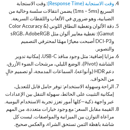
وقت الاستجابة (Response Time)
: وقت الاستجابة
السريع (1ms – 5ms) يضمن انتقالات سلسة وخالية من
الضبابية، وهو ضروري في الألعاب واللقطات السريعة.
دقة الألوان وتغطية النطاق اللوني (Color Accuracy &
Gamut): تغطية معايير ألوان مثل sRGB، AdobeRGB
وDCI-P3 أصبحت معيارًا مهمًا لمحترفي التصميم
والتصوير.
مزايا إضافية: مثل وجود منافذ USB-C، إمكانية تدوير
الشاشة (Pivot)، الوضع الليلي، مرشحات الضوء الأزرق،
دعم HDR (وأنواعه)، السماعات المدمجة، أو تصميم خالٍ
من الحواف.
الراحة وسهولة الاستخدام: توفر حامل قابل للتعديل،
إمكانية التثبيت على الحائط، سهولة التنقل بين الإعدادات
عبر واجهة ذكية—كلها أمور تعزز تجربة الاستخدام اليومية.
القيمة مقابل السعر: مع وجود خيارات متعددة، من المهم
مراعاة التوازن بين الميزانية والمواصفات. ليست كل
شاشة باهظة الثمن تستحق الشراء، والعكس صحيح.