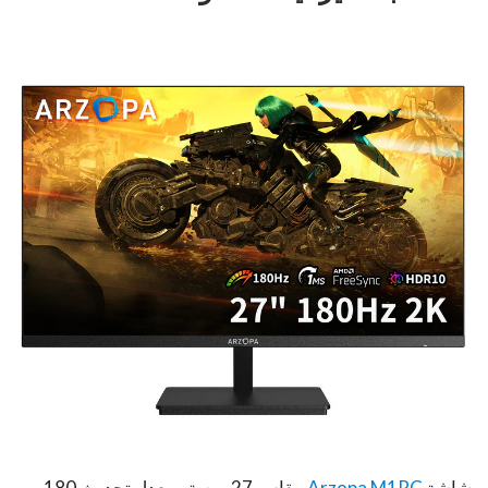
شاشة
Arzopa M1RC
مقاس 27 بوصة ومعدل تحديث 180