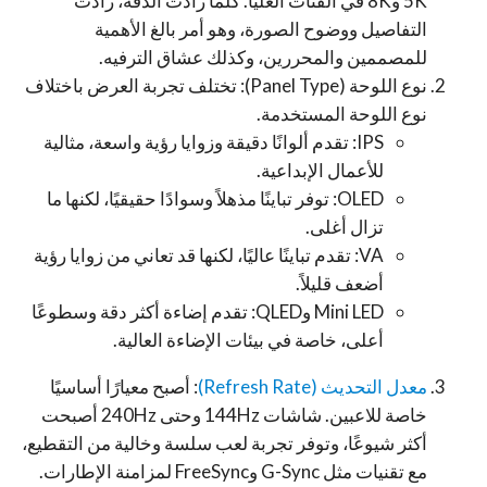
5K و8K في الفئات العليا. كلما زادت الدقة، زادت
التفاصيل ووضوح الصورة، وهو أمر بالغ الأهمية
للمصممين والمحررين، وكذلك عشاق الترفيه.
نوع اللوحة (Panel Type): تختلف تجربة العرض باختلاف
نوع اللوحة المستخدمة.
IPS: تقدم ألوانًا دقيقة وزوايا رؤية واسعة، مثالية
للأعمال الإبداعية.
OLED: توفر تباينًا مذهلاً وسوادًا حقيقيًا، لكنها ما
تزال أغلى.
VA: تقدم تباينًا عاليًا، لكنها قد تعاني من زوايا رؤية
أضعف قليلاً.
Mini LED وQLED: تقدم إضاءة أكثر دقة وسطوعًا
أعلى، خاصة في بيئات الإضاءة العالية.
معدل التحديث (Refresh Rate)
: أصبح معيارًا أساسيًا
خاصة للاعبين. شاشات 144Hz وحتى 240Hz أصبحت
أكثر شيوعًا، وتوفر تجربة لعب سلسة وخالية من التقطيع،
مع تقنيات مثل G-Sync وFreeSync لمزامنة الإطارات.