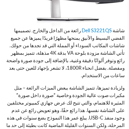
شاشة
Dell S3221QS
رائعة من الداخل والخارج. تصميمها
الفضي البسيط والأنيق يمنحها مظهرًا فريدًا يميزها عن جميع
شاشات المكاتب السوداء أو المملة التي قد تجدها من حولك.
تأتي الشاشة مزودة بلوحة VA بدقة 4K مذهلة، تتميز بمظهر
رائع وتوفر ألوانًا دقيقة وغنية، بالإضافة إلى جودة صورة واضحة
ومفصلة. بفضل انحناء 1800R، لا تشعر بإجهاد للعين حتى بعد
ساعات من الاستخدام.
ولزيادة تميزها، تتميز الشاشة ببعض الميزات الرائعة – مثل
مكبرات صوت عالية الجودة وخاصية “صورة داخل صورة”
المثيرة للاهتمام، والتي تتيح لك عرض جهازي كمبيوتر مختلفين
على الشاشة نفسها. هذا رائع حقًا، وهو تعويض رائع عن عدم
وجود منفذ USB-C. يبلغ عمر هذا النموذج بضع سنوات في هذه
المرحلة، ولكن السنوات القليلة الماضية كانت بطيئة إلى حد ما