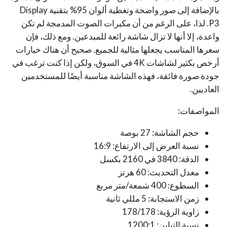
بالإضافة إلى صور واضحة وتغطية ألوان 95% بتقنية Display
P3. لذا، على الرغم من أن مكبرات الصوت المدمجة لم تكن
واعدة، إلا أنها لا تزال شاشة رائعة للمبدعين. ومع ذلك، فإن
سعرها المناسب يجعلها مثالية للجميع. صحيح أن هناك خيارات
أرخص بكثير لشاشات 4K في السوق، ولكن إذا كنت ترغب في
جودة صورة فائقة، فهذه الشاشة مناسبة أيضًا للمستخدمين
العاديين.
المواصفات:
حجم الشاشة: 27 بوصة
نسبة العرض إلى الارتفاع: 16:9
الدقة: 3840 في 2160 بكسل
معدل التحديث: 60 هرتز
السطوع: 400 شمعة/متر مربع
زمن الاستجابة: 5 مللي ثانية
زاوية الرؤية: 178/178
نسبة التباين: 1200:1