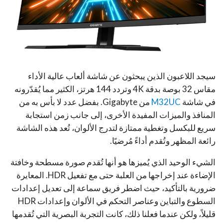
سيجد اللاعبون الذين يبحثون عن شاشة ألعاب عالية الأداء
مقاس 32 بوصة بدقة 4K وتردد 144 هرتز، الكثير مما يُقدّرونه
في شاشة
M32UC
من Gigabyte. بفضل عدد لا بأس به من
المنافذ والميزات المفيدة الأخرى، إلى جانب زمن استجابة
سريع للبكسل وتغطية ممتازة لتدرج الألوان، تُعد هذه الشاشة
رائعة المظهر وتُقدم أداءً مُرضيًا.
الشيء الوحيد الذي يُميزها هو أنها تُقدم صورة مسطحة وخافتة
الإضاءة عند إخراجها من العلبة حتى مع تفعيل HDR. المعايرة
ضرورية بالتأكيد، حيث اضطر فريق سماعة إلى تعديل إعدادات
السطوع والتباين وعناصر التحكم في الألوان وإعدادات HDR
قليلاً، ولكن عندما فعلنا ذلك، كانت التجربة البصرية التي تُقدمها