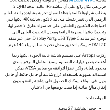
هرتز هي مثال رائع على أن شاشة IPS عالية الدقة QHD لا
يتطلب شراؤها تكلفة باهظة لضمان تجربة مشاهدة رائعة للعالم
الرقمي الذي تغمر نفسك فيه. قد لا تكون شاشة 4K، لكنها تلبي
احتياجات اللاعبين والعاملين على حد سواء بطرق لا حصر لها،
وتحديدًا دقتها البصرية الرائعة ومعدل التحديث العالي الذي
توفره عبر منافذ USB Type-C وDisplayPort. حتى عبر منفذ
HDMI 2.0، يمكنها تحقيق معدل تحديث سلس يبلغ 144 هرتز.
ركزت Arzopa على تصميم شاشة عالية الجودة، لكنها ربما
أغفلت بعض خيارات التصميم. يتمتع الحامل المرفق بمدى
محدود للغاية، ولكن نظرًا لتوافقه مع معايير VESA، يمكن
استبداله بسهولة باستخدام ذراع شاشة أو حامل حائط أو حامل
بديل. في الواقع، يمكنك الحصول على شاشة رائعة و بدون
إنفاق مبالغ طائلة إذا قمت بوضعها في الاعتبار.
المواصفات:
حجم الشاشة: 27 بوصة