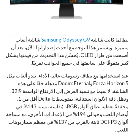
لطالما كانت شاشة
Samsung Odyssey G9
شاشة ألعاب
متميزة، ويستمر هذا التوجه مع أحدث إصداراتها. الآن، بعد أن
أصبحت من طراز OLED، يُحسّن هذا التحديث من قيمتها بشكل
كبير متفوقًا على سابقتها في جميع الجوانب تقريبًا.
عند استخدامها مع بطاقة رسومات عالية الأداء، تبدو ألعاب مثل
Forza Horizon 5 وDoom: Eternal مذهلة حقًا على هذه
الشاشة، لا سيما مع نسبة العرض إلى الارتفاع الواسعة 32:9.
وتظل دقة الألوان استثنائية، بمتوسط ​​Delta-E أقل من 1،
محققةً تغطية نطاق ألوان sRGB مُقاسة بنسبة 143% في
أوضاع اللعب وحوالي 194% في الإعدادات الأخرى، مع مساحة
ألوان DCI-P3 ثابتة بالقرب من 137% في معظم سيناريوهات
اللعب.