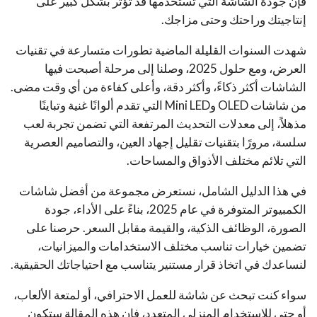
فإن جودة الشاشة التي تستخدمها قد تؤثر بشكل كبير على
إنتاجيتك وراحتك وحتى مزاجك.
شهدت السنوات القليلة الماضية تطورات متسارعة في تقنيات
العرض، ومع حلول 2025، وصلنا إلى مرحلة أصبحت فيها
الشاشات أكثر ذكاءً، وأكثر دقة، وأعلى كفاءة من أي وقت مضى.
من شاشات OLED وMini LED التي تقدم ألوانًا غنية وتباينًا
مذهلاً، إلى معدلات التحديث المرتفعة التي تضمن تجربة لعب
سلسة، مرورًا بتقنيات تقليل إجهاد العين، والتصاميم العصرية
التي تلائم مختلف الأذواق والمساحات.
في هذا الدليل الشامل، نستعرض مجموعة من أفضل شاشات
الكمبيوتر المتوفرة في عام 2025، بناءً على الأداء، جودة
الصورة، الوظائف الذكية، والقيمة مقابل السعر. حرصنا على
تضمين خيارات تناسب مختلف الاستخدامات والميزانيات،
لنساعدك في اتخاذ قرار مستنير يتناسب مع احتياجاتك الحقيقية.
سواء كنت تبحث عن شاشة للعمل الاحترافي، أو لمتعة الألعاب،
أو حتى للاستخدام المنزلي المتعدد، فإن هذه المقالة ستكون