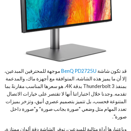
قد تكون شاشة
BenQ PD2725U
موجهة للمحترفين المبدعين،
إلا أن ما يميز هذه الشاشة، المتوافقة مع أجهزة ماك، والمدعمة
بمنفذ Thunderbolt 3 بدقة 4K، هو سعرها المناسب مقارنةً بما
تقدمه. وجدنا خلال اختباراتنا أنها لا تقتصر على خيارات الاتصال
المتنوعة فحسب، بل تتميز بتصميم عصري أنيق، وتزخر بميزات
تعدد المهام مثل وضعي “صورة بجانب صورة” و”صورة داخل
صورة”.
وباعتبارها أداة مثالية للمبدعين، توفر الشاشة دقة ألوان ممتازة،