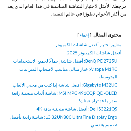
مرجعك الأمثل لاختيار الشاشة المناسبة في هذا العام الذي يعد
من أكثر الأعوام تطورًا في عالم التقنية.
محتوى المقال
إخفاء
معايير اختيار أفضل شاشات للكمبيوتر
أفضل شاشات الكمبيوتر 2025
BenQ PD2725U: أفضل شاشة إجمالًا لجميع الاستخدامات
Arzopa M1RC: خيار مثالي مناسب لأصحاب الميزانيات
المتوسطة
Gigabyte M32UC: أفضل شاشة إذا كنت من محبي الألعاب
MSI MPG 491CQP QD-OLED: شاشة ألعاب منحنية رائعة
بقدر ما قد تراه عيناك!
Dell S3221QS: أفضل شاشة منحنية بدقة 4K
LG 32UN880 UltraFine Display Ergo: شاشة رائعة بأفضل
تصميم هندسي