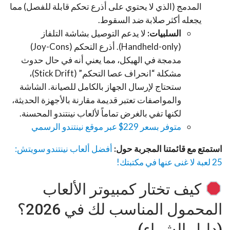
المدمج (الذي لا يحتوي على أذرع تحكم قابلة للفصل) مما
يجعله أكثر صلابة ضد السقوط.
السلبيات:
لا يدعم التوصيل بشاشة التلفاز
(Handheld-only). أذرع التحكم (Joy-Cons)
مدمجة في الهيكل، مما يعني أنه في حال حدوث
مشكلة “انحراف عصا التحكم” (Stick Drift)،
ستحتاج لإرسال الجهاز بالكامل للصيانة. الشاشة
والمواصفات تعتبر قديمة مقارنة بالأجهزة الحديثة،
لكنها تفي بالغرض تماماً لألعاب نينتندو المحسنة.
متوفر بسعر 229$ عبر موقع نينتندو الرسمي
استمتع مع قائمتنا المجربة حول:
أفضل ألعاب نينتندو سويتش:
25 لعبة لا غنى عنها في مكتبتك!
كيف تختار كمبيوتر الألعاب
المحمول المناسب لك في 2026؟
(دليل الشراء)