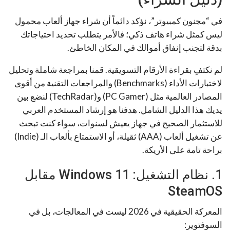
في “مجنون كمبيوتر”، نؤكد دائماً أن شراء جهاز ألعاب محمول
ليس كمثل شراء هاتف ذكي؛ فالأمر يتطلب تحديد احتياجاتك
بدقة لتجنب إنفاق أموالك في المكان الخاطئ.
لم نكتفِ بقراءة الأرقام التسويقية. قمنا بمراجعة شاملة وتحليل
لاختبارات الأداء (Benchmarks) والمراجعات التقنية من أقوى
المصادر العالمية مثل (PC Gamer) و(TechRadar) لنضع بين
يديك هذا الدليل الشامل. هدفنا هو إرشاد المستخدم العربي
للاستثمار الصحيح في جهاز يعيش لسنوات، سواء كنت تبحث
عن تشغيل ألعاب (AAA) ثقيلة، أو الاستمتاع بألعاب الـ (Indie)
براحة تامة على الأريكة.
1. نظام التشغيل: Windows 11 مقابل
SteamOS
المعركة الحقيقية في 2026 ليست في المعالجات، بل في
السوفتوير: