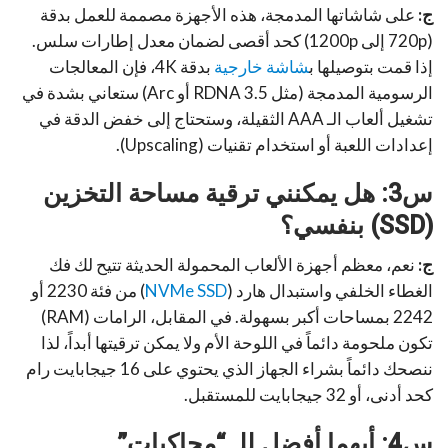
ج:
على شاشاتها المدمجة، هذه الأجهزة مصممة للعمل بدقة
(720p إلى 1200p) كحد أقصى لضمان معدل إطارات سلس.
إذا قمت بتوصيلها ب
شاشة خارجية
بدقة 4K، فإن المعالجات
الرسومية المدمجة (مثل RDNA 3.5 أو Arc) ستعاني بشدة في
تشغيل ألعاب الـ AAA الثقيلة، وستحتاج إلى خفض الدقة في
إعدادات اللعبة أو استخدام تقنيات (Upscaling).
س3: هل يمكنني ترقية مساحة التخزين
(SSD) بنفسي؟
ج:
نعم، معظم أجهزة الألعاب المحمولة الحديثة تتيح لك فك
الغطاء الخلفي واستبدال هارد (
NVMe SSD
) من فئة 2230 أو
2242 بمساحات أكبر بسهولة. في المقابل، الرامات (RAM)
تكون ملحومة دائماً في اللوحة الأم ولا يمكن ترقيتها أبداً، لذا
ننصحك دائماً بشراء الجهاز الذي يحتوي على 16 جيجابايت رام
كحد أدنى، أو 32 جيجابايت للمستقبل.
س4: أيهما أفضل للـ “محاكيات”