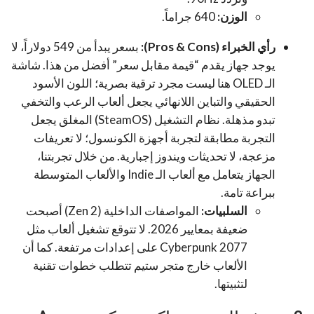
الوزن:
640 جراماً.
رأي الخبراء (Pros & Cons):
بسعر يبدأ من 549 دولاراً، لا
يوجد جهاز يقدم “قيمة مقابل سعر” أفضل من هذا. شاشة
الـ OLED هنا ليست مجرد ترقية بصرية؛ اللون الأسود
الحقيقي والتباين اللانهائي يجعل ألعاب الرعب والتخفي
تبدو مذهلة. نظام التشغيل (SteamOS) المغلق يجعل
التجربة مطابقة لتجربة أجهزة الكونسول؛ لا تعريفات
مزعجة، لا تحديثات ويندوز إجبارية. من خلال تجربتنا،
الجهاز يتعامل مع ألعاب الـ Indie والألعاب المتوسطة
ببراعة تامة.
السلبيات:
المواصفات الداخلية (Zen 2) أصبحت
ضعيفة بمعايير 2026. لا تتوقع تشغيل ألعاب مثل
Cyberpunk 2077 على إعدادات مرتفعة. كما أن
الألعاب خارج متجر ستيم تتطلب خطوات تقنية
لتثبيتها.