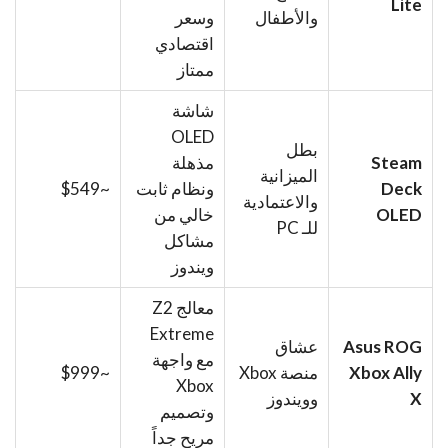
Lite
والأطفال
وسعر
اقتصادي
ممتاز
شاشة
OLED
بطل
Steam
مذهلة
الميزانية
Deck
ونظام ثابت
~$549
والاعتمادية
OLED
خالي من
للـ PC
مشاكل
ويندوز
معالج Z2
Extreme
Asus ROG
عشاق
مع واجهة
Xbox Ally
منصة Xbox
~$999
Xbox
X
وويندوز
وتصميم
مريح جداً