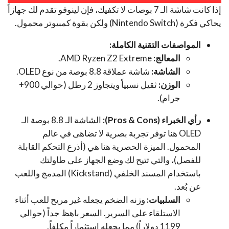
إذا كانت شاشة الـ 7 بوصات لا تكفيك، فإن لينوفو تقدم لك جهازاً
يحاكي فكرة (Nintendo Switch) ولكن بقوة كمبيوتر محمول.
المواصفات التقنية الكاملة:
المعالج:
AMD Ryzen Z2 Extreme.
الشاشة:
شاشة عملاقة 8.8 بوصة من نوع OLED.
الوزن:
ثقيل نسبياً ويتجاوز 2 رطل (حوالي 900+
جرام).
رأي الخبراء (Pros & Cons):
الشاشة الـ 8.8 بوصة الـ
OLED هنا توفر تجربة بصرية لا تضاهى في عالم
المحمول. الميزة الحصرية هنا هي (أذرع التحكم القابلة
للفصل)، والتي تتيح لك وضع الجهاز على طاولتك
باستخدام المسند الخلفي (Kickstand) المدمج واللعب
عن بُعد.
السلبيات:
وزنه الضخم يجعله غير مريح للعب أثناء
الاستلقاء على السرير. السعر باهظ جداً (حوالي
1199 دولاراً) مما يجعله استثماراً مكلفاً.