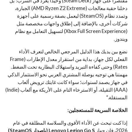
مقتصراً على جهاز (Steam Deck) وحيداً يغرد في السرب؛ بل
دخلنا حقبة معالجات (AMD Ryzen Z2 Extreme) الجبارة،
وتمدد نظام (SteamOS) ليعمل بصفة رسمية على أجهزة
شركات أخرى، بالإضافة إلى إطلاق واجهات مخصصة مثل
(Xbox Full Screen Experience) لتسهيل التعامل مع نظام
ويندوز.
نضع بين يديك هذا الدليل المرجعي الخالص لتعرف الأداء
الفعلي لكل جهاز، بداية من استقرار معدل الإطارات (Frame
Rates) وحتى كفاءة التبريد واستهلاك البطارية تحت الضغط.
مهمتنا هي توجيه بوصلة المشتري العربي نحو الاستثمار الذكي
في جهاز يصمد لسنوات؛ سواء كانت غايتك ترويض ألعاب
(AAA) الثقيلة، أو الاسترخاء التام على الأريكة مع ألعاب (Indie)
المستقلة.”
الخلاصة السريعة للمستعجلين:
إذا كنت تبحث عن الأداء الأقوى والسلاسة المطلقة في عام
2026، فإن جهاز
Lenovo Legion Go S (بإصدار SteamOS)