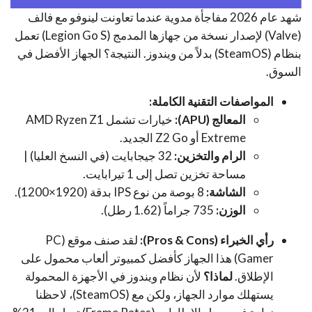
شهد عام 2026 مفاجأة مدوية عندما تعاونت لينوفو مع فالف
(Valve) لإصدار نسخة من جهازها المدمج (Legion Go S) تعمل
بنظام (SteamOS) بدلاً من ويندوز. النتيجة؟ الجهاز الأفضل في
السوق.
المواصفات التقنية الكاملة:
المعالج (APU):
خيارات تشمل AMD Ryzen Z1
Extreme أو Z2 Go الجديد.
الرام والتخزين:
32 جيجابايت (في النسخ العليا) |
مساحة تخزين تصل إلى 1 تيرابايت.
الشاشة:
8 بوصة من نوع IPS بدقة (1920×1200).
الوزن:
735 جراماً (1.62 رطل).
رأي الخبراء (Pros & Cons):
لقد صنف موقع (PC
Gamer) هذا الجهاز كأفضل كمبيوتر ألعاب محمول على
الإطلاق.
لماذا؟
لأن نظام ويندوز في الأجهزة المحمولة
يستهلك موارد الجهاز، ولكن مع (SteamOS)، لاحظنا