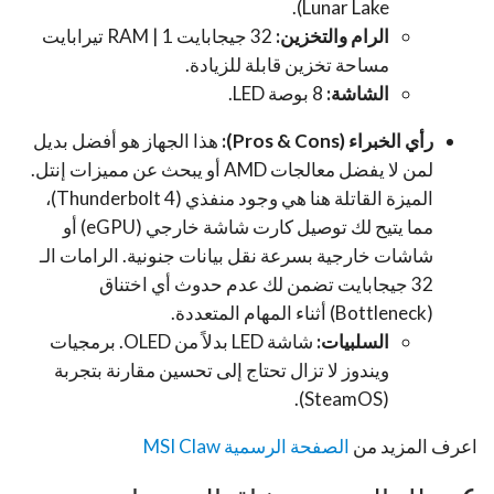
Lunar Lake).
الرام والتخزين:
32 جيجابايت RAM | 1 تيرابايت
مساحة تخزين قابلة للزيادة.
الشاشة:
8 بوصة LED.
رأي الخبراء (Pros & Cons):
هذا الجهاز هو أفضل بديل
لمن لا يفضل معالجات AMD أو يبحث عن مميزات إنتل.
الميزة القاتلة هنا هي وجود منفذي (Thunderbolt 4)،
مما يتيح لك توصيل كارت شاشة خارجي (eGPU) أو
شاشات خارجية بسرعة نقل بيانات جنونية. الرامات الـ
32 جيجابايت تضمن لك عدم حدوث أي اختناق
(Bottleneck) أثناء المهام المتعددة.
السلبيات:
شاشة LED بدلاً من OLED. برمجيات
ويندوز لا تزال تحتاج إلى تحسين مقارنة بتجربة
(SteamOS).
اعرف المزيد من
الصفحة الرسمية MSI Claw