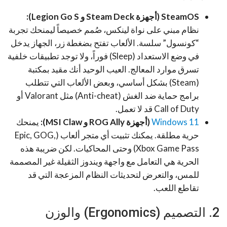
SteamOS (أجهزة Steam Deck و Legion Go S):
نظام مبني على نواة لينكس، صُمم خصيصاً ليمنحك تجربة
“كونسول” سلسة. الألعاب تفتح بضغطة زر، الجهاز يدخل
في وضع الاستعداد (Sleep) فوراً، ولا توجد تطبيقات خلفية
تسرق موارد المعالج. العيب الوحيد أنك مقيد بمكتبة
(Steam) بشكل أساسي، وبعض الألعاب التي تتطلب
برامج حماية ضد الغش (Anti-cheat) مثل Valorant أو
Call of Duty قد لا تعمل.
Windows 11
(أجهزة ROG Ally و MSI Claw):
يمنحك
حرية مطلقة. يمكنك تثبيت أي متجر ألعاب (Epic, GOG,
Xbox Game Pass) وحتى المحاكيات. لكن ضريبة هذه
الحرية هي التعامل مع واجهة ويندوز الثقيلة غير المصممة
للمس، والتعرض لتحديثات النظام المزعجة التي قد
تقاطع اللعب.
2. التصميم (Ergonomics) والوزن