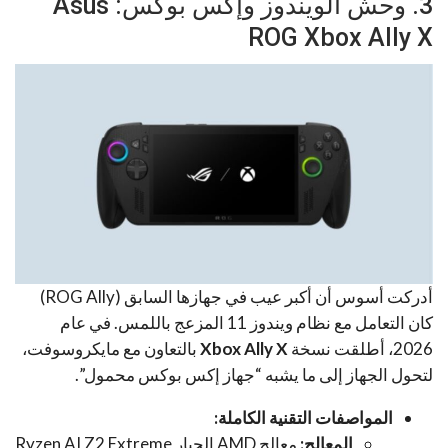
3. وحش الويندوز وإكس بوكس: Asus
ROG Xbox Ally X
أدركت أسوس أن أكبر عيب في جهازها السابق (ROG Ally)
كان التعامل مع نظام ويندوز 11 المزعج باللمس. في عام
2026، أطلقت نسخة
Xbox Ally X
بالتعاون مع مايكروسوفت،
لتحول الجهاز إلى ما يشبه “جهاز إكس بوكس محمول”.
المواصفات التقنية الكاملة:
المعالج:
معالج AMD الجبار Ryzen AI Z2 Extreme