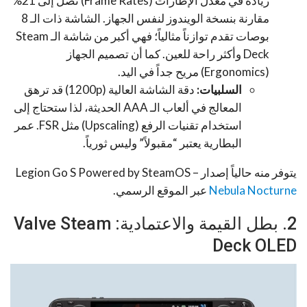
زيادة في معدل الإطارات (Frame Rates) تصل إلى 21%
مقارنة بنسخة الويندوز لنفس الجهاز. الشاشة ذات الـ 8
بوصات تقدم توازناً مثالياً؛ فهي أكبر من شاشة الـ Steam
Deck وأكثر راحة للعين. كما أن تصميم الجهاز
(Ergonomics) مريح جداً في اليد.
السلبيات:
دقة الشاشة العالية (1200p) قد ترهق
المعالج في ألعاب الـ AAA الحديثة، لذا ستحتاج إلى
استخدام تقنيات الرفع (Upscaling) مثل FSR. عمر
البطارية يعتبر “مقبولاً” وليس ثورياً.
يتوفر منه حالياً إصدار Legion Go S Powered by SteamOS –
Nebula Nocturne
عبر الموقع الرسمي.
2. بطل القيمة والاعتمادية: Valve Steam
Deck OLED