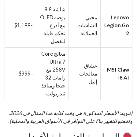
شاشة 8.8
Lenovo
محبي
بوصة OLED
Legion Go
الشاشات
مع أذرع
~$1,199
2
العملاقة
تحكم قابلة
للفصل
معالج Core
Ultra 7
عشاق
MSI Claw
258V مع
معالجات
~$999
8 AI+
رامات 32
إنتل
جيجا ومنافذ
ثندربولت
(تنويه: الأسعار المذكورة هي وقت كتابة هذا المقال في 2026،
وتخضع للتغيير بناءً على التوافر في الأسواق العربية والمحلية).