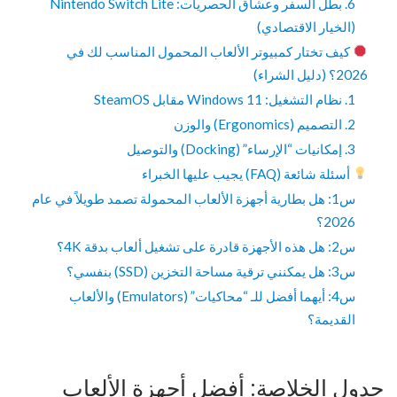
6. بطل السفر وعشاق الحصريات: Nintendo Switch Lite
(الخيار الاقتصادي)
كيف تختار كمبيوتر الألعاب المحمول المناسب لك في
2026؟ (دليل الشراء)
1. نظام التشغيل: Windows 11 مقابل SteamOS
2. التصميم (Ergonomics) والوزن
3. إمكانيات “الإرساء” (Docking) والتوصيل
أسئلة شائعة (FAQ) يجيب عليها الخبراء
س1: هل بطارية أجهزة الألعاب المحمولة تصمد طويلاً في عام
2026؟
س2: هل هذه الأجهزة قادرة على تشغيل ألعاب بدقة 4K؟
س3: هل يمكنني ترقية مساحة التخزين (SSD) بنفسي؟
س4: أيهما أفضل للـ “محاكيات” (Emulators) والألعاب
القديمة؟
جدول الخلاصة: أفضل أجهزة الألعاب