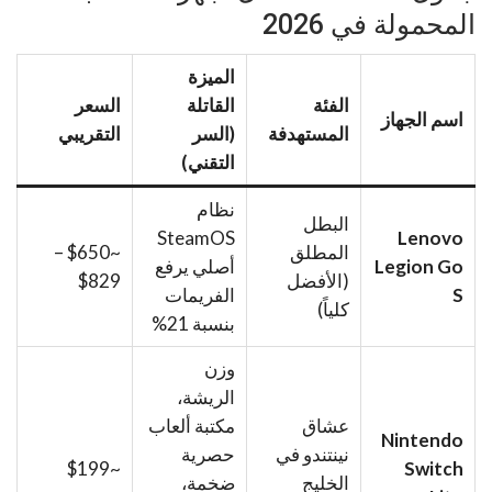
المحمولة في 2026
الميزة
الفئة
القاتلة
السعر
اسم الجهاز
المستهدفة
(السر
التقريبي
التقني)
نظام
البطل
SteamOS
Lenovo
المطلق
~$650 –
Legion Go
أصلي يرفع
(الأفضل
$829
S
الفريمات
كلياً)
بنسبة 21%
وزن
الريشة،
عشاق
مكتبة ألعاب
Nintendo
نينتندو في
حصرية
~$199
Switch
الخليج
ضخمة،