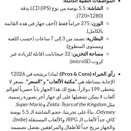
المواصفات التقنية الكاملة:
الشاشة:
5.5 بوصة من نوع LCD (IPS) بدقة
(1280×720).
الوزن:
275 جراماً فقط (أخف جهاز في هذه القائمة
بالكامل).
البطارية:
تصمد من 3 إلى 7 ساعات (حسب اللعبة
ومستوى السطوع).
مساحة التخزين:
32 جيجابايت (قابلة للزيادة عبر
كروت microSD).
رأي الخبراء (Pros & Cons):
لماذا نرشحه في 2026؟
الإجابة ببساطة هي
“مكتبة الألعاب”
و
“السعر”
. بسعر لا
يتخطى 199 دولاراً، يفتح لك هذا الجهاز باباً حصرياً لعوالم
ألعاب لا يمكن تشغيلها على أي جهاز آخر بصورة رسمية،
مثل
Zelda: Tears of the Kingdom
و
Super Mario
Odyssey
. بناءً على تجربتنا، حجم الشاشة الـ 5.5 بوصة
كافٍ جداً لألعاب الـ JRPG والألعاب المستقلة (Indie)،
والجهاز مريح جداً للأطفال والمراهقين بفضل تصميمه