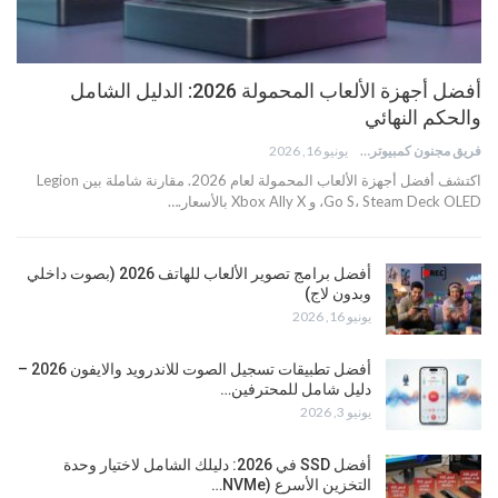
أفضل أجهزة الألعاب المحمولة 2026: الدليل الشامل
والحكم النهائي
فريق مجنون كمبيوتر
يونيو 16, 2026
اكتشف أفضل أجهزة الألعاب المحمولة لعام 2026. مقارنة شاملة بين Legion
Go S، Steam Deck OLED، و Xbox Ally X بالأسعار.…
أفضل برامج تصوير الألعاب للهاتف 2026 (بصوت داخلي
وبدون لاج)
يونيو 16, 2026
أفضل تطبيقات تسجيل الصوت للاندرويد والايفون 2026 –
دليل شامل للمحترفين…
يونيو 3, 2026
أفضل SSD في 2026: دليلك الشامل لاختيار وحدة
التخزين الأسرع (NVMe…