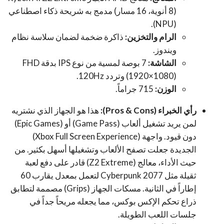
(8 أنوية، 16 مسار) مدمج به شريحة ذكاء اصطناعي
(NPU).
الرام والتخزين:
ذاكرة ضخمة لضمان سلاسة نظام
ويندوز.
الشاشة:
7 بوصة لمسية من نوع IPS بدقة FHD
(1920×1080) وتردد 120Hz.
الوزن:
715 جراماً.
رأي الخبراء (Pros & Cons):
هذا هو الجهاز الذي نشتريه
لمن يريد تشغيل ألعاب (Game Pass) أو (Epic Games)
دون قيود. واجهة (Xbox Full Screen Experience)
الجديدة جعلت تصفح الألعاب وتشغيلها أسهل بكثير. من
حيث الأداء، معالج (Z2 Extreme) قادر على دفع لعبة
ثقيلة مثل Cyberpunk 2077 لتعمل بمعدل يقارب 60
إطاراً في الثانية. مسكات الجهاز (Grips) مصممة لتطابق
ذراع تحكم الإكس بوكس، مما يجعله مريحاً جداً في
جلسات اللعب الطويلة.