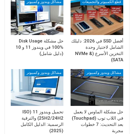
قطع الكمبيوتر والتجميعات
مشاكل ويندوز وكمبيوتر
أفضل SSD في 2026: دليلك
حل مشكلة Disk Usage
الشامل لاختيار وحدة
100% في ويندوز 11 و 10
التخزين الأسرع (NVMe &
(دليل شامل)
SATA)
مشاكل ويندوز وكمبيوتر
مشاكل ويندوز وكمبيوتر
حل مشكلة الماوس لا يعمل
تحميل ويندوز 11 (ISO
في اللاب توب (Touchpad)
25H2/24H2) والترقية
بعد التحديث: 7 خطوات
الرسمية: الدليل الكامل
مجربة
(2025)