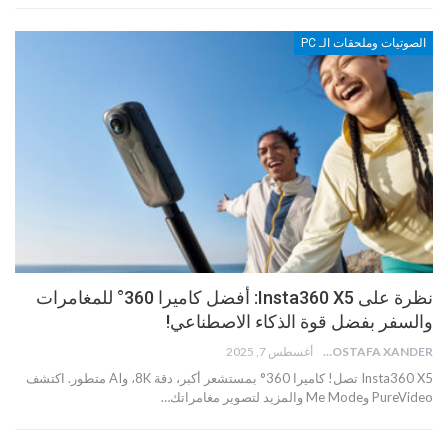
الصوتيات وملحقات الـ PC
نظرة على Insta360 X5: أفضل كاميرا 360° للمغامرات
والسفر بفضل قوة الذكاء الاصطناعي!
MOSTAFA XANDER
أغسطس 7, 2025
Insta360 X5 تصل! كاميرا 360° بمستشعر أكبر، دقة 8K، وAI متطور. اكتشف
PureVideo وMe Mode والمزيد لتصوير مغامراتك…