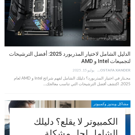
الدليل الشامل لاختيار المذربورد 2025: أفضل الترشيحات
لتجميعات Intel و AMD
MOSTAFA XANDER
يوليو 15, 2025
محـتار في اختيار المذربورد؟ دليلك الشامل لفهم شرائح Intel و AMD لعام
2025. اكتشف أفضل الترشيحات التي تناسب معالجك…
مشاكل ويندوز وكمبيوتر
الكمبيوتر لا يقلع؟ دليلك
الشامل لحل مشكلة