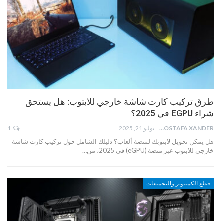
طرق تركيب كارت شاشة خارجي للابتوب: هل يستحق
شراء EGPU في 2025؟
MOSTAFA XANDER
يوليو 21, 2025
1
هل يمكن تحويل لابتوبك لمنصة ألعاب؟ دليلك الشامل حول تركيب كارت شاشة
خارجي للابتوب عبر منصة (eGPU) في 2025، من…
قطع الكمبيوتر والتجميعات