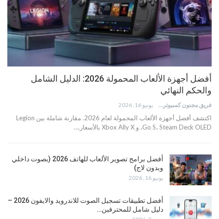
أفضل أجهزة الألعاب المحمولة 2026: الدليل الشامل
والحكم النهائي
فريق مجنون كمبيوتر
يونيو 16, 2026
اكتشف أفضل أجهزة الألعاب المحمولة لعام 2026. مقارنة شاملة بين Legion
Go S، Steam Deck OLED، و Xbox Ally X بالأسعار.…
أفضل برامج تصوير الألعاب للهاتف 2026 (بصوت داخلي
وبدون لاج)
يونيو 16, 2026
أفضل تطبيقات تسجيل الصوت للاندرويد والايفون 2026 –
دليل شامل للمحترفين…