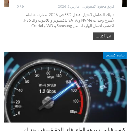
فريق مجنون كمبيوتر
مارس 2, 2026
0
دليلك الشامل لاختيار أفضل SSD في 2026. مقارنة شاملة
لأسرع وحدات NVMe و SATA للكمبيوتر واللابتوب والـ PS5.
اكتشف أفضل الهاردات من Samsung و WD و Crucial.
اقرأ أكثر...
برامج كمبيوتر
كيفية قياس سرعة الواي فاي الحقيقية في منزلك