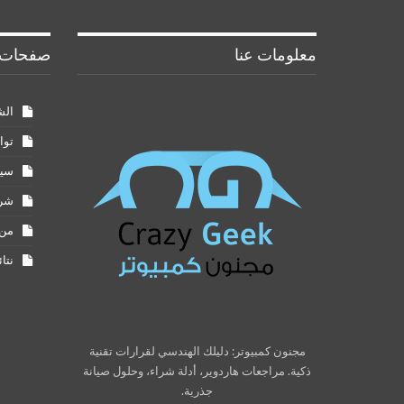
معلومات عنا
صفحات 
الش
توا
سيا
شرو
من 
نتا
مجنون كمبيوتر: دليلك الهندسي لقرارات تقنية
ذكية. مراجعات هاردوير، أدلة شراء، وحلول صيانة
جذرية.