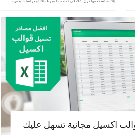
إنك ستسخدمها دون شك في نقطة ما من عملك أو دراستك بغض…
ل قوالب اكسيل مجانية تسهل عليك