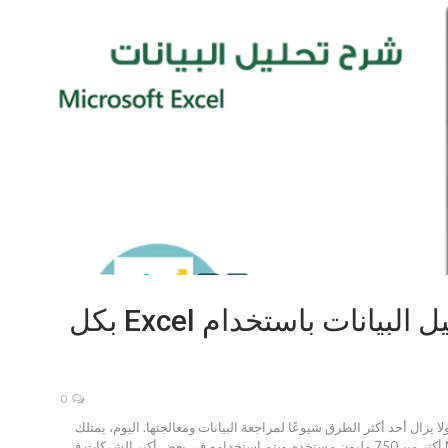
7 مميزات تمكنك من تحليل البيانات باستخدام Excel بكل
0
ود استخدام جداول البيانات الإلكترونية إلى عام 1979 ولا يزال أحد أكثر الطرق شيوعًا لمراجعة البيانات ومعالجتها. اليوم، يمتلك
برنامج جداول البيانات Excel في كل مكان من Microsoft أكثر من 750 مليون مستخدم ويتم استخدامه في بعض أكبر الشركات في