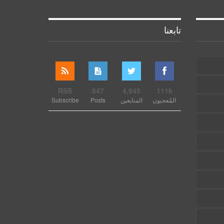
تابعنا
RSS
847
4,945
111k
المُعجبون
المتابعين
Posts
Subscribe