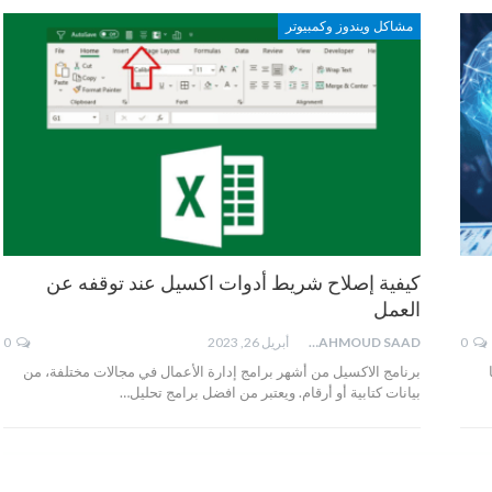
مشاكل ويندوز وكمبيوتر
كيفية إصلاح شريط أدوات اكسيل عند توقفه عن
العمل
0
MAHMOUD SAAD
أبريل 26, 2023
0
ا
برنامج الاكسيل من أشهر برامج إدارة الأعمال في مجالات مختلفة، من
بيانات كتابية أو أرقام. ويعتبر من افضل برامج تحليل…