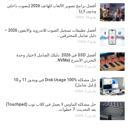
أفضل برامج تصوير الألعاب للهاتف 2026 (بصوت داخلي
وبدون لاج)
يونيو 16, 2026
أفضل تطبيقات تسجيل الصوت للاندرويد والايفون 2026 –
دليل شامل للمحترفين…
يونيو 3, 2026
أفضل SSD في 2026: دليلك الشامل لاختيار وحدة
التخزين الأسرع (NVMe…
مارس 2, 2026
حل مشكلة Disk Usage 100% في ويندوز 11 و 10
(دليل شامل)
مارس 2, 2026
حل مشكلة الماوس لا يعمل في اللاب توب (Touchpad)
بعد التحديث: 7 خطوات…
مارس 1, 2026