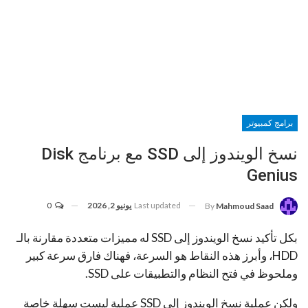
برامج كمبيوتر
نسخ الويندوز إلى SSD مع برنامج Disk
Genius
Last updated
يونيو 2, 2026
0
By
Mahmoud Saad
بكل تأكيد نسخ الويندوز إلى SSD له مميزات متعددة مقارنة بالـ
HDD، و
أبرز هذه النقاط هو السرعة، فهناك فارق سرعة كبير
وملحوظ في فتح النظام والتطبيقات على SSD.
ولكن عملية نسخ الويندوز إلى SSD عملية ليست سهلة خاصة