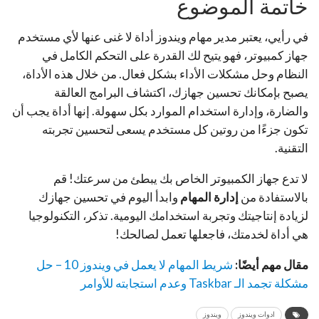
خاتمة الموضوع
في رأيي، يعتبر مدير مهام ويندوز أداة لا غنى عنها لأي مستخدم
جهاز كمبيوتر، فهو يتيح لك القدرة على التحكم الكامل في
النظام وحل مشكلات الأداء بشكل فعال. من خلال هذه الأداة،
يصبح بإمكانك تحسين جهازك، اكتشاف البرامج العالقة
والضارة، وإدارة استخدام الموارد بكل سهولة. إنها أداة يجب أن
تكون جزءًا من روتين كل مستخدم يسعى لتحسين تجربته
التقنية.
لا تدع جهاز الكمبيوتر الخاص بك يبطئ من سرعتك! قم
بالاستفادة من
إدارة المهام
وابدأ اليوم في تحسين جهازك
لزيادة إنتاجيتك وتجربة استخدامك اليومية. تذكر، التكنولوجيا
هي أداة لخدمتك، فاجعلها تعمل لصالحك!
مقال مهم أيضًا:
شريط المهام لا يعمل في ويندوز 10 – حل
مشكلة تجمد الـ Taskbar وعدم استجابته للأوامر
ادوات ويندوز
ويندوز