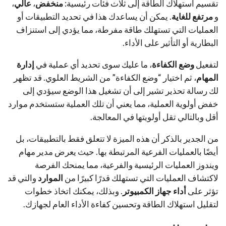
تقسيم استهلاك الطاقة إلى ثلاث فئات رئيسية:
منخفض
،
عالي
،
و
مرتفع للغاية
. يمكن أن يساعدك هذا في تحديد التطبيقات أو
العمليات التي تستهلك طاقة مفرطة، مما يؤدي إلى استنزاف
البطارية أو التأثير على الأداء.
لتفعيل
وضع الكفاءة
، ما عليك سوى تحديد أي عملية في
إدارة
المهام
، ثم اختيار “وضع الكفاءة” من الشريط العلوي. قد تظهر
لك رسالة تحذير تشير إلى أن تشغيل هذا الوضع سيؤدي إلى
خفض أولوية العملية، مما يعني أن تلك العملية ستستخدم موارد
أقل وبالتالي تقل أولويتها في المعالجة.
من الجدير بالذكر أن هذه الميزة لا تتعلق فقط بالتطبيقات، بل
أيضًا بالعمليات الفرعية المرتبطة بها. حيث يعرض مدير
مهام
ويندوز
العمليات الرئيسية والفرعية، مما يمنحك الفرصة
لاكتشاف العمليات التي تستهلك قدرًا كبيرًا من
الموارد
والتي قد
تؤثر على
أداء جهاز الكمبيوتر
. وبذلك، يمكنك اتخاذ خطوات
لتقليل استهلاك الطاقة وتحسين كفاءة الأداء العام لجهازك.