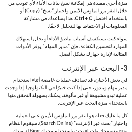
ميزة أخرى مفيدة هي إمكانية نسخ بيانات الأداء لأي تبويب من
خلال النقر بزر الماوس الأيمن واختيار “نسخ” (Copy) أو
باستخدام اختصار
Ctrl + C
. هذا يساعدك في مشاركة
المعلومات أو الاحتفاظ بها للتحليل لاحقًا.
سواء كنت تستكشف أسباب تباطؤ الأداء أو تحلل استهلاك
الموارد لتحسين الكفاءة، فإن “مدير المهام” يوفر الأدوات
المثالية لإدارة جهازك بشكل أفضل.
3- البحث عبر الإنترنت
في بعض الأحيان، قد تصادف عمليات غامضة أثناء استخدام
مدير مهام ويندوز، حتى إذا كنت خبيرًا في التكنولوجيا. إذا وجدت
عملية تبدو مشبوهة أو غير مألوفة، يمكنك بسهولة التحقق منها
باستخدام ميزة البحث عبر الإنترنت.
كل ما عليك فعله هو النقر بزر الماوس الأيمن على العملية
واختيار “بحث عبر الإنترنت” (Search Online). سيقوم النظام
بفتح متصفحك وإجراء بحث باستخدام محرك Bing لتزويدك