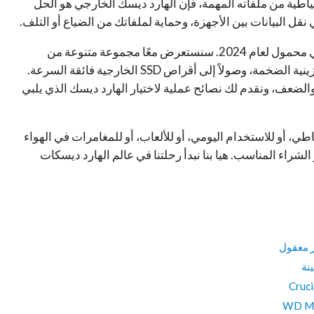
ياطية من ملفاته المهمة، فإن الهارد ديسك الخارجي هو الحل
قل البيانات بين الأجهزة، وحماية لملفاتك من الضياع أو التلف.
سنأخذك في رحلة لاكتشاف أفضل هارد ديسك خارجي محمول لعام 2024. سنستعرض معًا مجموعة متنوعة من
الخيارات، بدءًا من الأقراص التقليدية ذات السعة التخزينية الضخمة، وصولاً إلى أقراص SSD الخارجية فائقة السرعة.
الضعف، ونقدم لك نصائح عملية لاختيار الهارد ديسك الذي يلبي
 أو للاستخدام اليومي، أو للألعاب، أو للمغامرات في الهواء
لشراء المناسب. هيا بنا نبدأ رحلتنا في عالم الهارد ديسكات