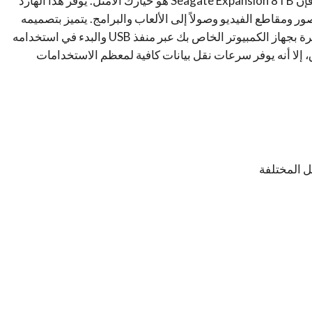
إذا كنت تبحث عن سعة تخزينية ضخمة بسعر معقول، فإن Seagate Expansion 8TB هو خيارك الأمثل. يوفر هذا الهارد
ر ومقاطع الفيديو وصولاً إلى الألعاب والبرامج. يتميز بتصميمه
البسيط وسهولة استخدامه، حيث يمكنك توصيله مباشرة بجهاز الكمبيوتر الخاص بك عبر منفذ USB والبدء في استخدامه
 إلا أنه يوفر سرعات نقل بيانات كافية لمعظم الاستخدامات
ل المختلفة