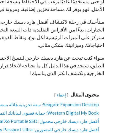
أو حتى مستخدمًا عاديًا يرغب في الاحتفاظ بنسخة احت
الأمثل. فهو يوفر لك مساحة تخزين إضافية، ومرونة في ن
سنركز على الميزات الرئيسية لكل نوع، ونقاط القوة و
احتياجاتك وميزانيتك بشكل مثالي.
سواء كنت تبحث عن هارد ديسك خارجي للنسخ الاحتياطي،
الطلق، ستجد في هذا الدليل كل ما تحتاجه لاتخاذ قرار ا
الخارجية ونكتشف الكنز الذي يناسبك!
محتوى المقال
إخفاء
Seagate Expansion Desktop: سعة تخزينية هائلة بسعر معقول
Western Digital My Book: حماية قصوى لبياناتك الثمينة
أفضل هارد ديسك خارجي محمول: Crucial X6 Portable SSD
أفضل هارد ديسك خارجي للمصورين: WD My Passport Ultra