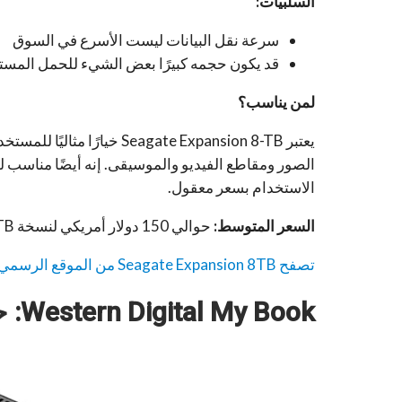
السلبيات:
سرعة نقل البيانات ليست الأسرع في السوق
قد يكون حجمه كبيرًا بعض الشيء للحمل المست
لمن يناسب؟
يعتبر agate Expansion 8-TB
الصور ومقاطع الفيديو والموسيقى. إنه أيضًا مناس
الاستخدام بسعر معقول.
السعر المتوسط:
حوالي 150 دولار أمريكي لنسخة 8TB.
تصفح
Seagate Expansion 8TB من الموقع الرسمي.
Western Digital My Book: حماية قصوى لبياناتك الثمينة