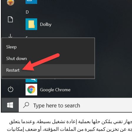
هاز تقني يمُكن حلها بعملية إعادة تشغيل بسيطة. وعندما يتعلق
جة عن تخزين كمية كبيرة من الملفات المؤقتة، أو ضعف إمكانيات