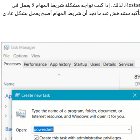
الحاسوب ويتم حل تلك المشاكل من خلال عملية الـ Restart. لذلك، إذا كنت تواجه مشكلة شريط المهام لا يعمل في
امل. بالتأكيد ستندهش عندما تجد أن شريط المهام أصبح يعمل بشكل عادي