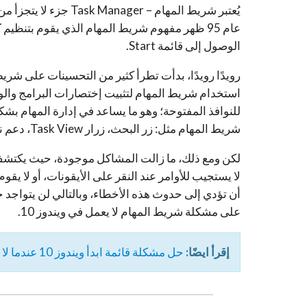
عام 95 ظهر مفهوم شريط المهام الذي يقوم بتنظي
الوصول إلى قائمة Start.
رويدًا رويدًا، بدأت تطرأ كثير من التحسينات على شر
استخدام شريط المهام لتثبيت إختصارات البرامج والوصو
للنوافذ المفتوحة؛ وهو ما يساعد في إدارة المهام ب
شريط المهام مثل: زر البحث، زرار Task View، دعم نظام تصميم Fluent Design..وغيرها.
لا يستجيب للأوامر عند النقر على الأيقونات، أو لا يق
أن تؤدي إلى حدوث هذه الأخطاء، وبالتالي لن يتواجد ح
على مشكلة شريط المهام لا يعمل في ويندوز 10.
إقرأ ايضًا:
حل مشكلة قائمة ابدأ ويندوز 10 عندما لا تعمل وتظهر هذه الأخطاء