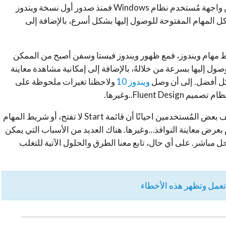
يُعتبر شريط المهام – Task Manager جزء لا يتجزأ من واجهة مُستخدم نظام Windows فمنذ صدور أول نسخة ويندوز
م كل المهام المفتوحة للوصول إليها بشكل أسرع، بالإضافة إلى
يط مهام ويندوز، فمع ظهور ويندوز فيستا وسفن أصبح من الممكن
ل إليها بسرعة من خلالهُ، بالإضافة إلى إمكانية مشاهدة معاينة
شكل أفضل. إلى أن وصل
ويندوز 10
ولاحظنا تغيرات ملحوظة على
لكن ومع ذلك، ما زالت المشاكل موجودة، حيث يكتشف بعض المُستخدمين احيانًا أن قائمة Start لا تفتح، أو شريط المهام
وم بعرض معاينة النوافذ…وغيرها. هناك العديد من الأسباب التي يمكن
ل مباشر. على أي حال، تابع معنا الطرق والحلول الآتية للتغلب