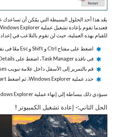
يعُد هذا أحد الحلول البسيطة التي يمُكن أن تساعد
للقيام بهذه العملية، حيث لن تقوم بالتلاعب في إعدادات
اضغط على مفتاح Ctrl و Shift و Esc معًا فى نفس الوقت.
فى نافذة Task Manager، اضغط على More Details.
قم بالتمرير إلى الأسفل داخل علامة تبويب Processes.
حدد عملية Windows Explorer، ثم اضغط Restart.
سيؤدي ذلك ببساطة إلى إنهاء عملية Windows Explorer وإعادة تشغيلها في وقت قصير وهذا قد يقوم بحل المشكلة.
الحل الثاني:- إعادة تشغيل الكمبيوتر !