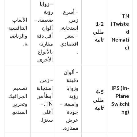
– زوايا
– أسرع
رؤية
TN
زمن
ضعيفة. –
الألعاب
1-2
(Twiste
استجابة.
ألوان
التنافسية
d
مللي
– سعر
أقل دقة
والرياضي
Nemati
ثانية
اقتصادي
مقارنة
ة.
c)
.
بالأنواع
الأخرى.
– ألوان
دقيقة
– زمن
IPS (In-
وزوايا
استجابة
تصميم
4-5
Plane
رؤية
أبطأ من
الجرافيك
مللي
Switchi
واسعة. –
TN. –
وتحرير
ثانية
ng)
جودة
أغلى
الفيديو.
عرض
سعرًا.
ممتازة.