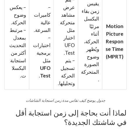
يقيس
عرض
–
– يعكس
زمن بقاء
مشاهد
كاميرات
وضوح
البكسل
متحركة
عالية
الحركة.
Motion
مرئيًا
مثل
السرعة.
– مرتبط
Picture
أثناء
اختبار
–
بمعدل
Respon
الحركة،
UFO
اختبارات
التحديث
se Time
ويُظهر
Test.
برمجية
أكثر من
(MPRT)
وضوح
– يتم
مثل
استجابة
الصورة
تسجيل
UFO
البكسلا
المتحركة
الحركة
Test
.
ت.
.
وتحليلها.
جدول يوضح كيف تقاس مدة زمن استجابة الشاشات
لماذا أنت بحاجة إلى زمن استجابة أقل
في شاشتك الجديدة؟