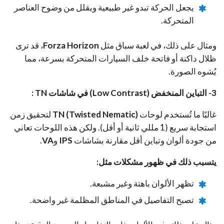
يجعل الحركة تبدو غير طبيعية ويقلل من وضوح العناصر
المتحركة.
ومثال على ذلك، في لعبة سباق مثل
Forza Horizon
، قد ترى
ظلال داكنة أو فاتحة خلف السيارات المتحركة بسرعة، مما
يُشوه الصورة.
3- التباين المنخفض (Low Contrast) في شاشات TN :
غالبًا ما تُستخدم لوحات
TN (Twisted Nematic)
لتحقيق زمن
استجابة سريع (1 مللي ثانية أو أقل). ولكن هذه اللوحات تعاني
من جودة ألوان وتباين أقل مقارنة بشاشات
IPS
و
VA
.
يتسبب ذلك في ظهور مشكلات مثل:
تظهر الألوان باهتة وغير مشبعة.
تصبح التفاصيل في المناطق المظلمة غير واضحة.