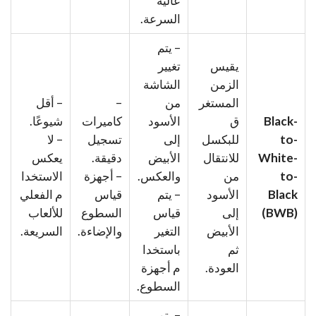
عالية
السرعة.
– يتم
يقيس
تغيير
الزمن
الشاشة
المستغر
من
–
– أقل
Black-
ق
الأسود
كاميرات
شيوعًا.
to-
للبكسل
إلى
تسجيل
– لا
White-
للانتقال
الأبيض
دقيقة.
يعكس
to-
من
والعكس.
– أجهزة
الاستخدا
Black
الأسود
– يتم
قياس
م الفعلي
(BWB)
إلى
قياس
السطوع
للألعاب
الأبيض
التغير
والإضاءة.
السريعة.
ثم
باستخدا
العودة.
م أجهزة
السطوع.
– يتم