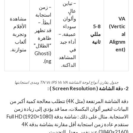
– تباين
– زمن
عالٍ
استجابة
VA
وألوان
مشاهدة
أبطأ. –
(Vertic
5-8
سوداء
الأفلام
قد تظهر
al
مللي
عميقة. –
وتجربة
ظاهرة
Alignm
ثانية
أداء جيد
ألعاب
“الظلال”
ent)
في
متوازنة.
(Ghosti
المشاهد
ng).
الداكنة.
جدول يقارن أنواع لوحة الشاشة TN Vs IPS Vs VA ومدى استجابتها
2- دقة الشاشة ( Screen Resolution ) :
دقة الشاشة المرتفعة (مثل 4K) تتطلب معالجة كمية أكبر من
البيانات لتغيير ألوان البكسلات، مما قد يؤدي إلى زيادة زمن
الاستجابة. مثال على ذلك : شاشة بدقة Full HD (1920×1080)
ستقدم عادة زمن استجابة أقل مقارنة بشاشة بدقة 4K
(3840×2160) عند نفس معدل التحديث.