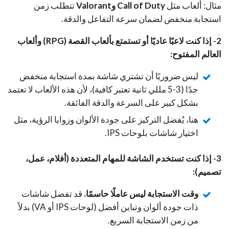
مثال: ألعاب مثل
Call of Duty وValorant
تتطلب زمن
استجابة منخفض لضمان سرعة التفاعل والدقة.
2- إذا كنت لاعبًا عاديًا أو تستمتع بألعاب القصة (RPG) وألعاب
العالم المفتوح:
ليس ضروريًا أن تشتري شاشة بمدة استجابة منخفض
جدًا (3-5 مللي ثانية تعتبر كافية)، لأن هذه الألعاب لا تعتمد
بشكل كبير على السرعة والدقة الفائقة.
هنا، يُفضل التركيز على جودة الألوان وزوايا الرؤية، مثل
اختيار شاشات بلوحات IPS.
3- إذا كنت تستخدم الشاشة للمهام المتعددة (أفلام، عمل،
تصميم):
وقت الاستجابة ليس عاملًا حاسمًا.
قد تفضل شاشات
ذات جودة ألوان وتباين أفضل (لوحات IPS أو VA) بدلاً
من زمن الاستجابة السريع.