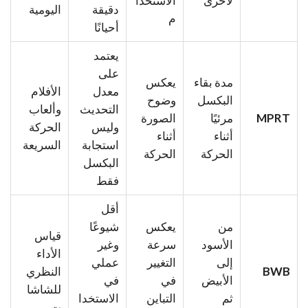
لأخرى
الاستخدا
دقيقة
اليومية
م
أحيانًا
يعتمد
على
مدة بقاء
يعكس
معدل
الأفلام
البكسل
وضوح
التحديث
وألعاب
MPRT
مرئيًا
الصورة
وليس
الحركة
أثناء
أثناء
استجابة
السريعة
الحركة
الحركة
البكسل
فقط
أقل
من
يعكس
شيوعًا
قياس
الأسود
سرعة
وغير
الأداء
إلى
التغيير
عملي
BWB
النظري
الأبيض
في
في
للشاشا
ثم
التباين
الاستخدا
ت