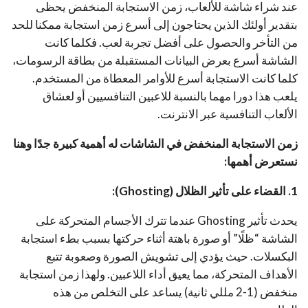
عند شراء شاشة للألعاب، زمن الاستجابة المنخفض يحظى
بتقدير أولئك الذين يحتاجون إلى أسرع زمن استجابة ممكنا للحد
من التأخر والحصول على أفضل تجربة لعب. فكلما كانت
الشاشة أسرع بعرض البيانات المستقبلة من بطاقة الرسومات،
كلما كانت الاستجابة أسرع للأوامر المعطاة من المستخدم.
يلعب هذا دورا مهما بالنسبة للاعبين التنافسيين أو لعشاق
الألعاب التنافسية عبر الانترنت.
زمن الاستجابة المنخفض في الشاشات له أهمية كبيرة جدًا وهنا
نستعرض أهمها:
1. القضاء على تأثير
الظلال
(
Ghosting
):
يحدث تأثير Ghosting عندما تترك الأجسام المتحركة على
الشاشة “ظلًا” أو صورة باهتة أثناء حركتها بسبب بطء استجابة
البكسلات. حيث يؤدي إلى تشويش الصورة وصعوبة تتبع
الأهداف المتحركة، مما يعيق أداء اللاعبين. ولهذا زمن استجابة
منخفض (1-2 مللي ثانية) يساعد على التخلص من هذه