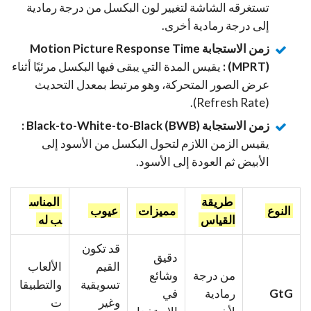
تستغرقه الشاشة لتغيير لون البكسل من درجة رمادية
إلى درجة رمادية أخرى.
زمن الاستجابة Motion Picture Response Time
(MPRT) :
يقيس المدة التي يبقى فيها البكسل مرئيًا أثناء
عرض الصور المتحركة، وهو مرتبط بمعدل التحديث
(Refresh Rate).
زمن الاستجابة Black-to-White-to-Black (BWB) :
يقيس الزمن اللازم لتحول البكسل من الأسود إلى
الأبيض ثم العودة إلى الأسود.
طريقة
المناس
النوع
مميزات
عيوب
القياس
ب له
قد تكون
دقيق
القيم
الألعاب
من درجة
وشائع
تسويقية
والتطبيقا
GtG
رمادية
في
وغير
ت