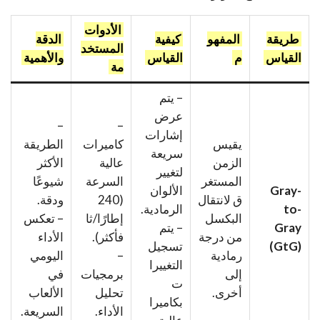
الأدوات
طريقة
المفهو
كيفية
الدقة
المستخد
القياس
م
القياس
والأهمية
مة
– يتم
عرض
–
–
إشارات
يقيس
كاميرات
الطريقة
سريعة
الزمن
عالية
الأكثر
لتغيير
المستغر
السرعة
شيوعًا
Gray-
الألوان
ق لانتقال
(240
ودقة.
to-
الرمادية.
البكسل
إطارًا/ثا
– تعكس
Gray
– يتم
من درجة
فأكثر).
الأداء
(GtG)
تسجيل
رمادية
–
اليومي
التغييرا
إلى
برمجيات
في
ت
أخرى.
تحليل
الألعاب
بكاميرا
الأداء.
السريعة.