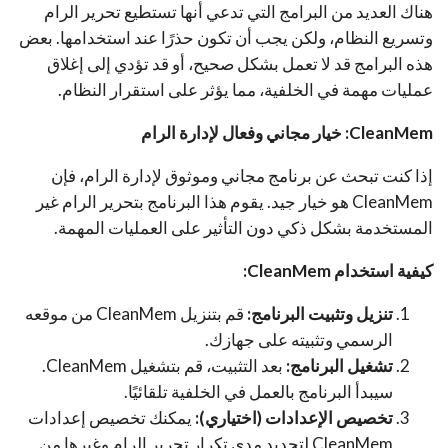
هناك العديد من البرامج التي تدعي أنها تستطيع تحرير الرام
وتسريع النظام، ولكن يجب أن تكون حذرًا عند استخدامها. بعض
هذه البرامج قد لا تعمل بشكل صحيح، أو قد تؤدي إلى إغلاق
عمليات مهمة في الخلفية، مما يؤثر على استقرار النظام.
CleanMem: خيار مجاني وفعال لإدارة الرام
إذا كنت تبحث عن برنامج مجاني وموثوق لإدارة الرام، فإن
CleanMem هو خيار جيد. يقوم هذا البرنامج بتحرير الرام غير
المستخدمة بشكل ذكي دون التأثير على العمليات المهمة.
كيفية استخدام CleanMem:
تنزيل وتثبيت البرنامج:
قم بتنزيل CleanMem من موقعه
الرسمي وتثبيته على جهازك.
تشغيل البرنامج:
بعد التثبيت، قم بتشغيل CleanMem.
سيبدأ البرنامج بالعمل في الخلفية تلقائيًا.
تخصيص الإعدادات (اختياري):
يمكنك تخصيص إعدادات
CleanMem لتحديد مدى تكرار تحرير الرام وغيرها من