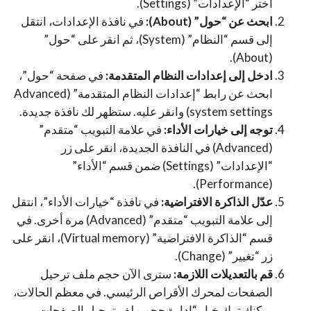
اختر “الإعدادات” (Settings).
ابحث عن “حول” (About):
في نافذة الإعدادات، انتقل
إلى قسم “النظام” (System)، ثم انقر على “حول”
(About).
ادخل إلى إعدادات النظام المتقدمة:
في صفحة “حول”،
ابحث عن رابط “إعدادات النظام المتقدمة” (Advanced
system settings) وانقر عليه. ستظهر لك نافذة جديدة.
توجه إلى خيارات الأداء:
في علامة التبويب “متقدم”
(Advanced) في النافذة الجديدة، انقر على زر
“الإعدادات” (Settings) ضمن قسم “الأداء”
(Performance).
عدّل الذاكرة الافتراضية:
في نافذة “خيارات الأداء”، انتقل
إلى علامة التبويب “متقدم” (Advanced) مرة أخرى. في
قسم “الذاكرة الافتراضية” (Virtual memory)، انقر على
زر “تغيير” (Change).
قم بالتعديلات اللازمة:
سترى الآن حجم ملف ترحيل
الصفحات لمحرك الأقراص الرئيسي. في معظم الحالات،
يمكنك ترك خيار “إدارة حجم ملف ترحيل الصفحات