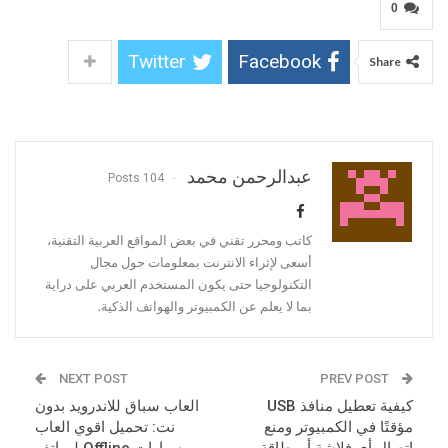
0
Twitter
Facebook
Share
عبدالرحمن محمد
104 Posts
كاتب ومحرر تقني في بعض المواقع العربية التقنية،
أسعى لإثراء الانترنت بمعلومات حول مجال
التكنولوجيا حتى يكون المستخدم العربي على دراية
بما لا يعلم عن الكمبيوتر والهواتف الذكية.
NEXT POST
PREV POST
كيفية تعطيل منافذ USB
العاب سباق للاندرويد بدون
مؤقتًا في الكمبيوتر ومنع
نت: تحميل اقوي العاب
إتصال أي فلاشة أو بطاقة
سيارات Offline لهواتف