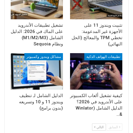
تثبيت ويندوز 11 على
تشغيل تطبيقات الأندرويد
الأجهزة غير المدعومة:
على الماك في 2026: الدليل
تخطي TPM والمعالج (الحل
الشامل (M1/M2/M3)
النهائي)
ونظام Sequoia
تطبيقات الهواتف الذكية
مشاكل ويندوز وكمبيوتر
كيفية تشغيل ألعاب الكمبيوتر
الدليل الشامل لـ تنظيف
على الأندرويد في 2026؟
ويندوز 11 و 10 وتسريعه
الدليل الشامل (Winlator
(بدون برامج)
&…
السابق
التالي