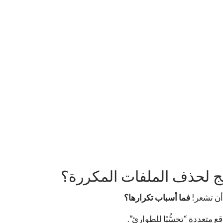
امج لحذف الملفات المكررة؟
أن تشعر!
فما أسباب تكرارها؟
 متعددة “تحسُّبًا للطوارئ”.