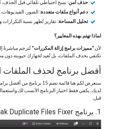
حذف آمن
: نسخ احتياطي تلقائي قبل الحذف، أو
دعم أنواع ملفات متعددة
: الصور، الفيديوهات
تحليل المساحة
: تقارير تُظهر نسبة التكرارات و
لماذا تهتم بهذه المعايير؟
لأن
“مميزات برامج إزالة المكررات”
تُترجم مباشرةً إل
تكتفي بحذف الملفات، بل تُعيد لجهازك حيويته دون م
أفضل برنامج لحذف الملفات المكر
سنعرض لكم هنا قائمة تضم 15 
لديك. يكفي فقط اختيار البرنامج الأنسب لك واستعما
قبل.
1. برنامج Systweak Duplicate Files Fixer