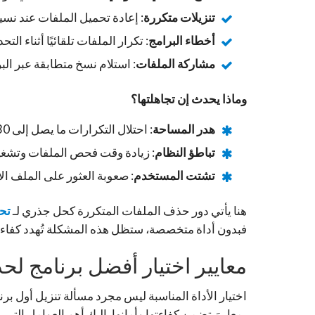
تنزيلات متكررة
: إعادة تحميل الملفات عند نس
أخطاء البرامج
: تكرار الملفات تلقائيًا أثناء التح
مشاركة الملفات
: استلام نسخ متطابقة عبر البر
وماذا يحدث إن تجاهلتها؟
هدر المساحة
: احتلال التكرارات ما يصل إلى 30% من مساحة التخزين!
تباطؤ النظام
: زيادة وقت فحص الملفات وتشغي
تشتت المستخدم
: صعوبة العثور على الملف ال
هنا يأتي دور حذف الملفات المتكررة كحل جذري لـ
تحس
فبدون أداة متخصصة، ستظل هذه المشكلة تُهدد كفاءة 
معايير اختيار أفضل برنامج ل
اختيار الأداة المناسبة ليس مجرد مسألة تنزيل أول برن
بمعاييرَ تضمن كفاءتها وأمانها. إليك أهم العوامل التي