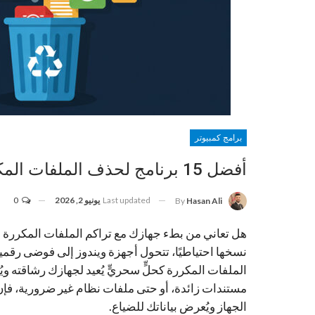
برامج كمبيوتر
أفضل 15 برنامج لحذف الملفات المكررة لنظام Windows: توفرلك مساحة ضخمة!
Last updated
يونيو 2, 2026
0
By
Hasan Ali
هل تعاني من بطء جهازك مع تراكم الملفات المكررة ال
نسخها احتياطيًا، تتحول أجهزة ويندوز إلى فوضى رقمية
الملفات المكررة كحلٍّ سحريٍّ يُعيد لجهازك رشاقته و
مستندات زائدة، أو حتى ملفات نظام غير ضرورية، فإ
الجهاز ويُعرض بياناتك للضياع.