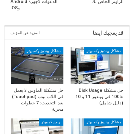
الراوتر الخاص بك
الدعوات لأجهزة Android
وiOS
قد يعجبك ايضا
المزيد عن المؤلف
مشاكل ويندوز وكمبيوتر
مشاكل ويندوز وكمبيوتر
حل مشكلة Disk Usage
حل مشكلة الماوس لا يعمل
100% في ويندوز 11 و 10
في اللاب توب (Touchpad)
(دليل شامل)
بعد التحديث: 7 خطوات
مجربة
مشاكل ويندوز وكمبيوتر
برامج كمبيوتر