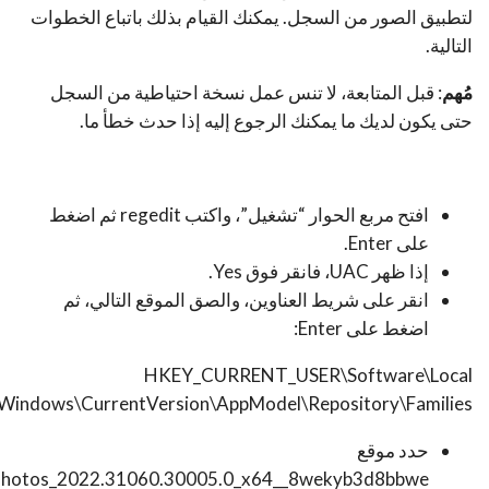
لتطبيق الصور من السجل. يمكنك القيام بذلك باتباع الخطوات
التالية.
مُهم
: قبل المتابعة، لا تنس عمل نسخة احتياطية من السجل
حتى يكون لديك ما يمكنك الرجوع إليه إذا حدث خطأ ما.
افتح مربع الحوار “تشغيل”، واكتب regedit ثم اضغط
على Enter.
إذا ظهر UAC، فانقر فوق Yes.
انقر على شريط العناوين، والصق الموقع التالي، ثم
اضغط على Enter:
HKEY_CURRENT_USER\Software\Local
\Windows\CurrentVersion\AppModel\Repository\Families
حدد موقع
Photos_2022.31060.30005.0_x64__8wekyb3d8bbwe