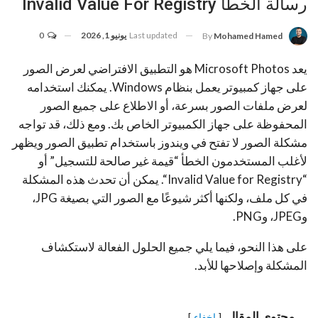
رسالة الخطأ Invalid Value For Registry
Last updated
يونيو 1, 2026
0
By
Mohamed Hamed
يعد Microsoft Photos هو التطبيق الافتراضي لعرض الصور
على جهاز كمبيوتر يعمل بنظام Windows. يمكنك استخدامه
لعرض ملفات الصور بسرعة، أو الاطلاع على جميع الصور
المحفوظة على جهاز الكمبيوتر الخاص بك.
ومع ذلك، قد تواجه
مشكلة الصور لا تفتح في ويندوز باستخدام تطبيق الصور ويظهر
لأغلب المستخدمون الخطأ “قيمة غير صالحة للتسجيل” أو
“Invalid Value for Registry
“
. يمكن أن تحدث هذه المشكلة
في كل ملف، ولكنها أكثر شيوعًا مع الصور التي بصيغة JPG،
وJPEG، وPNG.
على هذا النحو، فيما يلي جميع الحلول الفعالة لاستكشاف
المشكلة وإصلاحها للأبد.
محتوى المقال
إخفاء