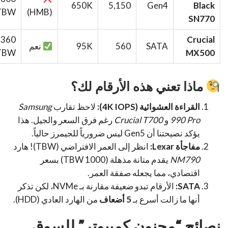
650K
5,150
Gen4
Black
TBW
(HMB)
SN770
360
Crucial
SATA
560
95K
نعم
TBW
MX500
ماذا تعني هذه الأرقام لك؟
القراءة العشوائية (4K IOPS):
لاحظ تقارب
Samsung
990 Pro
و
Crucial T700
رغم فرق السعر والجيل. هذا
يؤكد نصيحتنا أن Gen5 ليس ضرورياً للجيمرز حالياً.
مفاجأة Lexar:
انظر إلى العمر الافتراضي (TBW)! هارد
NM790
يقدم متانة مذهلة (1000 TBW) بسعر
اقتصادي، مما يجعله صفقة العمر.
SATA:
الأرقام تبدو ضعيفة مقارنة بـ NVMe، لكن تذكر
أنها ما زالت أسرع بـ
5 أضعاف
من الهارد العادي (HDD).
نصائح “مجنون كمبيوتر” للسوق