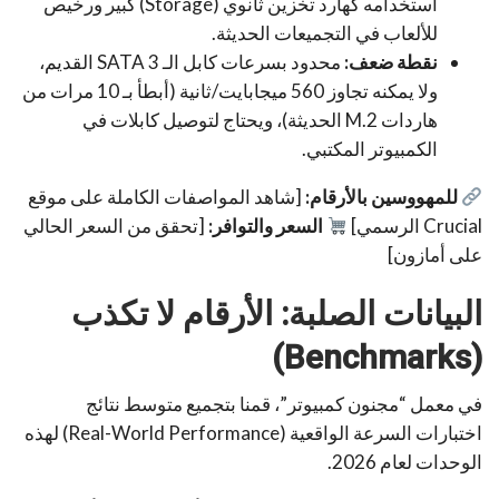
استخدامه كهارد تخزين ثانوي (Storage) كبير ورخيص
للألعاب في التجميعات الحديثة.
نقطة ضعف:
محدود بسرعات كابل الـ SATA 3 القديم،
ولا يمكنه تجاوز 560 ميجابايت/ثانية (أبطأ بـ 10 مرات من
هاردات M.2 الحديثة)، ويحتاج لتوصيل كابلات في
الكمبيوتر المكتبي.
للمهووسين بالأرقام:
[شاهد المواصفات الكاملة على موقع
Crucial الرسمي]
السعر والتوافر:
[تحقق من السعر الحالي
على أمازون]
البيانات الصلبة: الأرقام لا تكذب
(Benchmarks)
في معمل “مجنون كمبيوتر”، قمنا بتجميع متوسط نتائج
اختبارات السرعة الواقعية (Real-World Performance) لهذه
الوحدات لعام 2026.