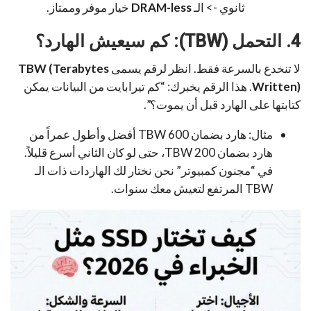
ثانوي -> الـ
DRAM-less
خيار موفر وممتاز.
4. التحمل (TBW): كم سيعيش الهارد؟
لا تنخدع بالسرعة فقط. انظر لرقم يسمى
TBW (Terabytes
Written)
. هذا الرقم يخبرك: “كم تيرابايت من البيانات يمكن
كتابتها على الهارد قبل أن يموت؟”.
مثال: هارد بضمان 600 TBW أفضل وأطول عمراً من
هارد بضمان 200 TBW، حتى لو كان الثاني أسرع قليلاً.
في “مجنون كمبيوتر” نحن نختار لك الهاردات ذات الـ
TBW المرتفع لتعيش معك سنوات.