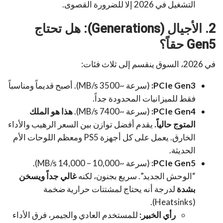
التشغيل في 2026 إلا للضرورة القصوى.
2. الأجيال (Generations): هل تحتاج
Gen5 حقاً؟
في 2026، السوق ينقسم إلى ثلاث فئات:
PCIe Gen3:
(سرعة ~3500 MB/s). أصبح قديماً ومناسباً
فقط للميزانيات المحدودة جداً.
PCIe Gen4:
(سرعة ~7400 MB/s).
هذا هو الملك
المتوج حالياً.
يقدم أفضل توازن بين السعر الرهيب والأداء
الخارق. يعمل على كل أجهزة PS5 ومعظم اللوحات الأم
الحديثة.
PCIe Gen5:
(سرعة ~10,000 – 14,000 MB/s).
“الوحش الجديد”. سريع بجنون، لكنه
غالي جداً ويسخن
بشدة
لدرجة أنه يحتاج لمشتتات حرارية ضخمة
(Heatsinks).
رأي الخبير:
للمستخدم العادي والجيمر، فرق الأداء