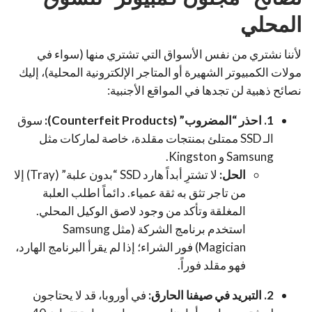
المحلي
لأننا نشتري من نفس الأسواق التي تشتري منها (سواء في
مولات الكمبيوتر الشهيرة أو المتاجر الإلكترونية المحلية)، إليك
نصائح ذهبية لن تجدها في المواقع الأجنبية:
1. احذر “المضروب” (Counterfeit Products):
سوق
الـ SSD ممتلئ بمنتجات مقلدة، خاصة لماركات مثل
Samsung و Kingston.
الحل:
لا تشترِ أبداً هارد SSD “بدون علبة” (Tray) إلا
من تاجر تثق به ثقة عمياء. دائماً اطلب العلبة
المغلقة وتأكد من وجود لاصق الوكيل المحلي.
استخدم برنامج الشركة (مثل Samsung
Magician) فور الشراء؛ إذا لم يقرأ البرنامج الهارد،
فهو مقلد فوراً.
2. التبريد في صيفنا الحارق:
في أوروبا، قد لا يحتاجون