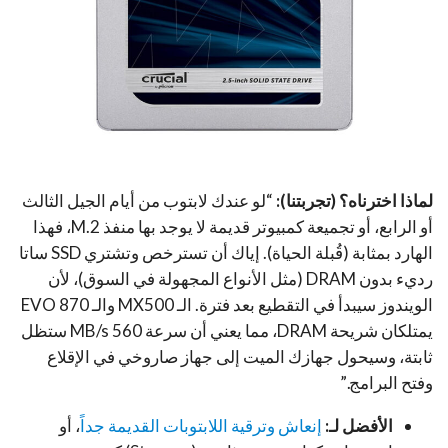
لماذا اخترناه؟ (تجربتنا):
“لو عندك لابتوب من أيام الجيل الثالث
أو الرابع، أو تجميعة كمبيوتر قديمة لا يوجد بها منفذ M.2، فهذا
الهارد بمثابة (قُبلة الحياة). إياك أن تسترخص وتشتري SSD ساتا
رديء بدون DRAM (مثل الأنواع المجهولة في السوق)، لأن
الويندوز سيبدأ في التقطيع بعد فترة. الـ MX500 والـ 870 EVO
يمتلكان شريحة DRAM، مما يعني أن سرعة 560 MB/s ستظل
ثابتة، وسيحول جهازك الميت إلى جهاز صاروخي في الإقلاع
وفتح البرامج.”
الأفضل لـ:
إنعاش وترقية اللابتوبات القديمة جداً
، أو