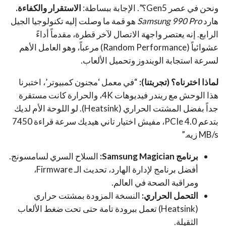
ونحن في عصر Gen5؟”. الإجابة ببساطة:
الاستقرار والكفاءة.
هارد
Samsung 990 Pro
هو قمة ما وصلت إليه تكنولوجيا الجيل
الرابع. إنه يعتصر واجهة الاتصال لآخر قطرة، مقدماً أداءً
عشوائياً (Random Performance) مرعباً، وهو العامل الأهم
لسرعة استجابة الويندوز وتحميل الألعاب.
لماذا اخترناه؟ (تجربتنا):
“في معمل ‘مجنون كمبيوتر’، اختبرنا
هذا الوحش مع ريندر فيديوهات 4K، والحرارة كانت مستقرة
جداً بفضل المشتت الحراري (Heatsink). لو اللوحة الأم لديك
بتدعم PCIe 4.0، مفيش اختيار تاني هيديك سرعة قراءة 7450
MB/s زيه.”
برنامج Samsung Magician:
السلاح السري لسامسونج.
أفضل برنامج لإدارة الهارد، تحديث الـ Firmware،
ومراقبة الصحة في العالم.
التحمل الحراري:
النسخة المزودة بمشتت حراري
(Heatsink) تعمل ببرودة تامة حتى تحت ضغط الألعاب
الثقيلة.