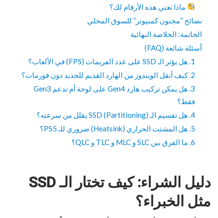
ماذا تعني هذه الأرقام لك؟
نصائح “مجنون كمبيوتر” للسوق المحلي
الخاتمة: الخلاصة النهائية
أسئلة شائعة (FAQ)
1. هل يؤثر الـ SSD على عدد الفريمات (FPS) في الألعاب؟
2. كيف أنقل الويندوز من الهارد القديم للجديد دون فورمات؟
3. هل يمكن تركيب هارد Gen4 على لوحة أم تدعم Gen3
فقط؟
4. هل تقسيم الـ SSD (Partitioning) يقلل من سرعته؟
5. هل المشتت الحراري (Heatsink) ضروري للـ PS5؟
6. ما الفرق بين SLC و MLC و TLC و QLC؟
دليل الشراء: كيف تختار الـ SSD
مثل الخبراء؟