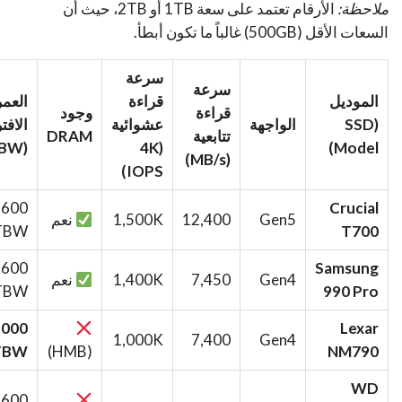
ملاحظة:
الأرقام تعتمد على سعة 1TB أو 2TB، حيث أن
السعات الأقل (500GB) غالباً ما تكون أبطأ.
سرعة
سرعة
الموديل
قراءة
العمر
قراءة
وجود
(SSD
الواجهة
عشوائية
الاف
تتابعية
DRAM
(TBW)
(4K
Model)
(MB/s)
IOPS)
600
Crucial
Gen5
12,400
1,500K
نعم
TBW
T700
600
Samsung
Gen4
7,450
1,400K
نعم
TBW
990 Pro
1000
Lexar
1,000K
7,400
Gen4
TBW
(HMB)
NM790
WD
600