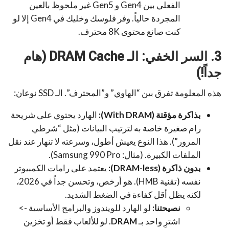
الفعلي بين Gen4 و Gen5 غير ملحوظ بالعين
المجردة حالياً. وفر فلوسك وخليك في Gen4 إلا لو
كنت صانع محتوى 8K محترف.
3. السر الخفي: الـ DRAM Cache (هام
جداً!)
هذه المعلومة تفرق بين “الهاوي” و”المحترف”. الـ SSD نوعان:
بذاكرة مؤقتة (With DRAM):
الهارد يحتوي على شريحة
رام صغيرة خاصة به لترتيب البيانات (مثل “شرطي
المرور”). هذا النوع يعيش أطول، وسرعته لا تنهار عند نقل
الملفات الكبيرة. (مثال: Samsung 990 Pro).
بدون ذاكرة (DRAM-less):
يعتمد على رامات الكمبيوتر
نفسه (تقنية HMB). هو أرخص، وتحسن جداً في 2026،
لكنه يظل أقل كفاءة في الضغط الشديد.
نصيحتنا:
لو الهارد للويندوز والبرامج الأساسية ->
اشترِ واحد بـ
DRAM
. لو للألعاب فقط أو تخزين