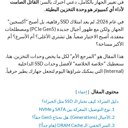
في تغيير الجهاز بالكامل، دعني أخبرك بالسر:
القاتل الصامت
لأداء أي كمبيوتر هو وحدة التخزين البطيئة.
في عام 2026، لم يعد امتلاك SSD رفاهية، بل أصبح “أكسجين”
الجهاز. ولكن مع ظهور أجيال جديدة (PCIe Gen5) ومصطلحات
معقدة، أصبح الاختيار صعباً. هل تشتري الأغلى؟ أم الأسرع؟ أم
الأكبر مساحة؟
هذا المقال هو “المرجع الأم” لكل ما يخص وحدات التخزين.
هنا،
سنعطيك “خلاصة الخلاصة” لأفضل وحدات SSD الداخلية
(Internal) التي يمكنك شراؤها اليوم لتجعل جهازك يطير حرفياً.
محتوى المقال
إخفاء
دليل الشراء: كيف تختار الـ SSD مثل الخبراء؟
1. نوع التوصيل: المعركة بين SATA و NVMe
2. الأجيال (Generations): هل تحتاج Gen5 حقاً؟
3. السر الخفي: الـ DRAM Cache (هام جداً!)