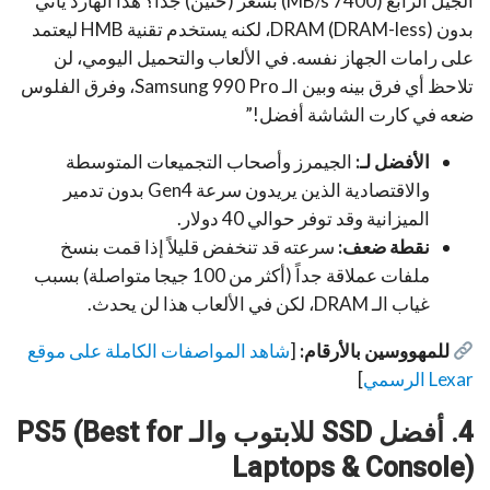
الجيل الرابع (7400 MB/s) بسعر (حنين) جداً؟ هذا الهارد يأتي
بدون DRAM (DRAM-less)، لكنه يستخدم تقنية HMB ليعتمد
على رامات الجهاز نفسه. في الألعاب والتحميل اليومي، لن
تلاحظ أي فرق بينه وبين الـ Samsung 990 Pro، وفرق الفلوس
ضعه في كارت الشاشة أفضل!”
الأفضل لـ:
الجيمرز وأصحاب التجميعات المتوسطة
والاقتصادية الذين يريدون سرعة Gen4 بدون تدمير
الميزانية وقد توفر حوالي 40 دولار.
نقطة ضعف:
سرعته قد تنخفض قليلاً إذا قمت بنسخ
ملفات عملاقة جداً (أكثر من 100 جيجا متواصلة) بسبب
غياب الـ DRAM، لكن في الألعاب هذا لن يحدث.
للمهووسين بالأرقام:
[
شاهد المواصفات الكاملة على موقع
Lexar الرسمي
]
4. أفضل SSD للابتوب والـ PS5 (Best for
Laptops & Console)