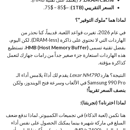
السعر التقريبي (1TB):
~75$ – 85$.
لماذا هما “ملوك التوفير”؟
في عام 2026، تغيرت قواعد اللعبة. قديماً، كنا نحذر من
الهاردات التي لا تحتوي على ذاكرة (DRAM-less). لكن اليوم،
بفضل تقنية تسمى
HMB (Host Memory Buffer)
، تستطيع
هذه الهاردات استعارة جزء صغير جداً من رامات جهازك لتعمل
كذاكرة مؤقتة.
النتيجة؟ هارد
Lexar NM790
يقدم لك أداءً يلامس أداء الـ
Samsung 990 Pro في الألعاب وسرعة فتح الويندوز، ولكن
بنصف السعر تقريباً!
لماذا اخترناه؟ (تجربتنا):
هنا تكمن (لعبة الذكاء) في تجميعات الكمبيوتر. لماذا تدفع ضعف
المبلغ في ماركة شهيرة بينما يمكنك الحصول على نفس أداء