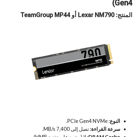
Gen4)
المنتج: Lexar NM790 أو TeamGroup MP44
النوع:
PCIe Gen4 NVMe.
سرعة القراءة:
تصل إلى 7,400 MB/s.
DRAM Cache:
لا (يعتمد على تقنية HMB).