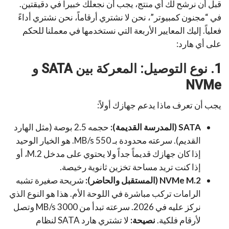
قبل أن نرشح لك أي منتج، يجب أن نجعلك خبيراً في دقيقتين.
في “مجنون كمبيوتر”، نحن لا نشتري أرقاماً، نحن نشتري أداءً
فعلياً. إليك المعايير الأربعة التي نستخدمها في معملنا للحكم
على أي هارد:
1. نوع التوصيل: المعركة بين SATA و
NVMe
يجب أن تعرف ماذا يدعم جهازك أولاً:
SATA (المدرسة القديمة):
حجمه 2.5 بوصة (مثل الهارد
القديم). سرعته محدودة بـ 550 MB/s. هو الخيار الوحيد
إذا كان جهازك قديماً جداً ولا يحتوي على مدخل M.2، أو
إذا كنت تريد مساحة تخزين ثانوية رخيصة.
NVMe M.2 (المستقبل والحاضر):
شريحة صغيرة تشبه
الرامات تركب مباشرة في اللوحة الأم. هذا هو النوع الذي
نركز عليه في 2026. سرعته تبدأ من 3000 MB/s وتصل
لأرقام فلكية.
نصيحة:
لا تشتري هارد SATA لنظام