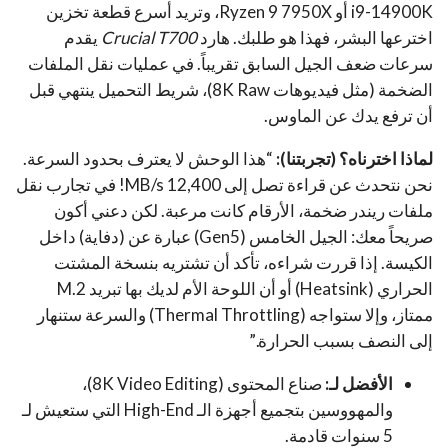
i9-14900K أو Ryzen 9 7950X، وتريد أسرع قطعة تخزين
اخترعها البشر، فهذا هو طلبك. هارد
Crucial T700
يقدم
سرعات ضعف الجيل السابق تقريباً. في عمليات نقل الملفات
الضخمة (مثل فيديوهات 8K Raw)، شريط التحميل ينتهي قبل
أن ترفع يدك عن الماوس.
لماذا اخترناه؟ (تجربتنا):
“هذا الوحش لا يعترف بحدود السرعة.
نحن نتحدث عن قراءة تصل إلى 12,400 MB/s! في تجارب نقل
ملفات ريندر ضخمة، الأرقام كانت مرعبة. لكن دعني أكون
صريحاً معك: الجيل الخامس (Gen5) عبارة عن (دفاية) داخل
الكيسة. إذا قررت شراءه، تأكد أن تشتريه بنسخة المشتت
الحراري (Heatsink) أو أن اللوحة الأم لديك بها تبريد M.2
ممتاز، وإلا ستواجه (Thermal Throttling) والسرعة ستنهار
إلى النصف بسبب الحرارة.”
الأفضل لـ:
صناع المحتوى (8K Video Editing)،
والمهووسين بتجميع أجهزة الـ High-End التي ستعيش لـ
5 سنوات قادمة.