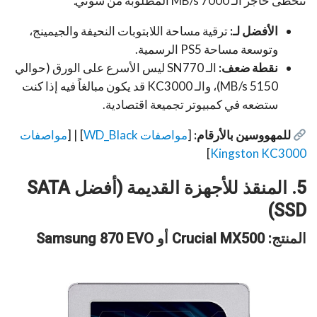
تتخطى حاجز الـ 7000 MB/s المطلوبة من سوني.”
الأفضل لـ:
ترقية مساحة اللابتوبات النحيفة والجيمينج،
وتوسعة مساحة PS5 الرسمية.
نقطة ضعف:
الـ SN770 ليس الأسرع على الورق (حوالي
5150 MB/s)، والـ KC3000 قد يكون مبالغاً فيه إذا كنت
ستضعه في كمبيوتر تجميعة اقتصادية.
للمهووسين بالأرقام:
[
مواصفات WD_Black
] | [
مواصفات
]
Kingston KC3000
5. المنقذ للأجهزة القديمة (أفضل SATA
SSD)
المنتج: Crucial MX500 أو Samsung 870 EVO