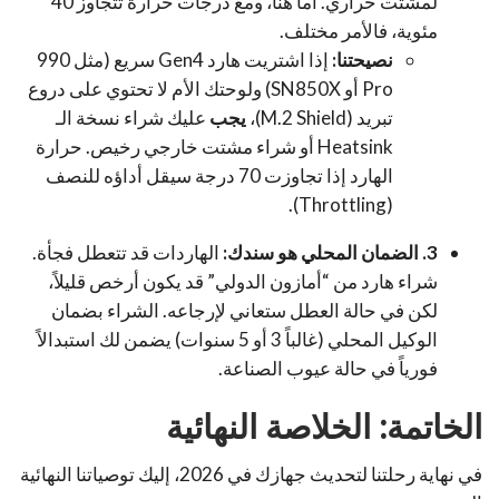
لمشتت حراري. أما هنا، ومع درجات حرارة تتجاوز 40
مئوية، فالأمر مختلف.
نصيحتنا:
إذا اشتريت هارد Gen4 سريع (مثل 990
Pro أو SN850X) ولوحتك الأم لا تحتوي على دروع
تبريد (M.2 Shield)،
يجب
عليك شراء نسخة الـ
Heatsink أو شراء مشتت خارجي رخيص. حرارة
الهارد إذا تجاوزت 70 درجة سيقل أداؤه للنصف
(Throttling).
3. الضمان المحلي هو سندك:
الهاردات قد تتعطل فجأة.
شراء هارد من “أمازون الدولي” قد يكون أرخص قليلاً،
لكن في حالة العطل ستعاني لإرجاعه. الشراء بضمان
الوكيل المحلي (غالباً 3 أو 5 سنوات) يضمن لك استبدالاً
فورياً في حالة عيوب الصناعة.
الخاتمة: الخلاصة النهائية
في نهاية رحلتنا لتحديث جهازك في 2026، إليك توصياتنا النهائية