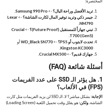
المختصرة:
تريد الأفضل وراحة البال؟
->
Samsung 990 Pro
.
جيمر ذكي وتريد توفير المال لكارت الشاشة؟
->
Lexar
.
NM790
تبني جهازاً للمستقبل (Future Proof)؟
->
Crucial
.
T700 (Gen5)
تحدث لابتوب أو PS5؟
->
WD_Black SN770
أو
.
Kingston KC3000
جهازك قديم؟
->
Crucial MX500
.
أسئلة شائعة (FAQ)
1. هل يؤثر الـ SSD على عدد الفريمات
(FPS) في الألعاب؟
الإجابة:
بشكل مباشر؟ لا. الـ SSD لن يزيد الفريمات مثل كارت
الشاشة.
ولكن:
هو يقلل وقت تحميل اللعبة (Loading Screen)