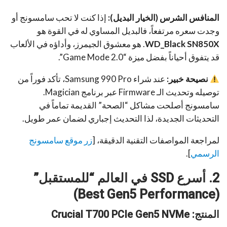
المنافس الشرس (الخيار البديل):
إذا كنت لا تحب سامسونج أو
وجدت سعره مرتفعاً، فالبديل المساوي له في القوة هو
WD_Black SN850X
. هو معشوق الجيمرز، وأداؤه في الألعاب
قد يتفوق أحياناً بفضل ميزة “Game Mode 2.0”.
نصيحة خبير:
عند شراء Samsung 990 Pro، تأكد فوراً من
توصيله وتحديث الـ Firmware عبر برنامج Magician.
سامسونج أصلحت مشاكل “الصحة” القديمة تماماً في
التحديثات الجديدة، لذا التحديث إجباري لضمان عمر طويل.
لمراجعة المواصفات التقنية الدقيقة، [
زر موقع سامسونج
الرسمي
].
2. أسرع SSD في العالم “للمستقبل”
(Best Gen5 Performance)
المنتج: Crucial T700 PCIe Gen5 NVMe