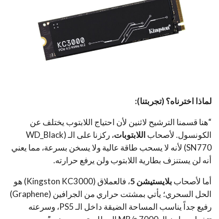
لماذا اخترناه؟ (تجربتنا):
“هنا قسمنا الترشيح لاثنين لأن احتياج اللابتوب يختلف عن
الكونسول. لأصحاب
اللابتوبات
، ركزنا على الـ (WD_Black
SN770) لأنه لا يسحب طاقة عالية ولا يسخن بسرعة، مما يعني
أنه لن يستنزف بطارية اللابتوب ولن يرفع حرارته.
أما لأصحاب
بلايستيشن 5
، فالعملاق (Kingston KC3000) هو
الحل السحري؛ يأتي بمشتت حراري من الجرافين (Graphene)
رفيع جداً يناسب المساحة الضيقة داخل الـ PS5، وسرعته