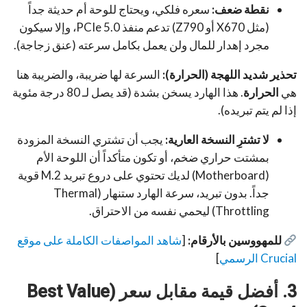
نقطة ضعف:
سعره فلكي، ويحتاج للوحة أم حديثة جداً
(مثل X670 أو Z790) تدعم منفذ PCIe 5.0، وإلا سيكون
مجرد إهدار للمال ولن يعمل بكامل سرعته (عنق زجاجة).
تحذير شديد اللهجة (الحرارة):
السرعة لها ضريبة، والضريبة هنا
هي
الحرارة
. هذا الهارد يسخن بشدة (قد يصل لـ 80 درجة مئوية
إذا لم يتم تبريده).
لا تشترِ النسخة العارية:
يجب أن تشتري النسخة المزودة
بمشتت حراري ضخم، أو تكون متأكداً أن اللوحة الأم
(Motherboard) لديك تحتوي على دروع تبريد M.2 قوية
جداً. بدون تبريد، سرعة الهارد ستنهار (Thermal
Throttling) ليحمي نفسه من الاحتراق.
للمهووسين بالأرقام:
[
شاهد المواصفات الكاملة على موقع
Crucial الرسمي
]
3. أفضل قيمة مقابل سعر (Best Value