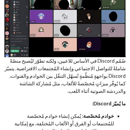
صُمّم Discord في الأساس للاعبين، ولكنه تطوّر ليُصبح منصّةً
شاملةً للتواصل الاجتماعي وإنشاء المُجتمعات الافتراضية. يتميّز
Discord بواجهةٍ مُنظّمةٍ تُسهّل التنقّل بين الخوادم والقنوات،
كما يُوفّر ميزاتٍ مُخصّصةً للألعاب، مثل مُشاركة الشاشة
والدردشة الصوتية أثناء اللعب.
ما يُميّز Discord:
خوادم مُخصّصة:
يُمكن إنشاء خوادم مُخصّصة
للمُجتمعات أو الفرق أو الألعاب المُختلفة، مع إمكانية