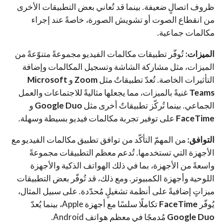
ظروف اتصالٍ ضعيفة. بينما قد تُعاني بعض التطبيقات الأخرى
من انقطاع الصوت أو تشويش الصورة، خاصةً عند إجراء
مكالمات جماعية.
الميزات:
تُوفّر تطبيقات مكالمات الفيديو مجموعةً متنوّعةً من
الميزات، مثل مشاركة الشاشة وتسجيل المكالمات وإضافة
التأثيرات الخاصة. تُعدّ تطبيقاتٌ مثل
Zoom
و
Microsoft
Teams
غنيةً بالميزات، مما يجعلها مثاليةً للاجتماعات والعمل
الجماعي. بينما تُركّز تطبيقاتٌ أخرى مثل
Google Duo
و
FaceTime
على توفير تجربة مكالمات فيديو بسيطة وسهلة.
التوافق:
من المهمّ التأكّد من توافق تطبيق مكالمات الفيديو مع
الأجهزة التي تستخدمها. تُدعم معظم التطبيقات مجموعةً
واسعةً من الأجهزة، بما في ذلك الهواتف الذكية والأجهزة
اللوحية وأجهزة الكمبيوتر. ومع ذلك، قد تُوفّر بعض التطبيقات
ميزاتٍ إضافيةً على أنظمة تشغيلٍ مُحدّدة. على سبيل المثال،
يُوفّر
FaceTime
تكاملًا سلسًا مع أجهزة Apple، بينما يُعدّ
Google Duo
مُدمجًا في معظم هواتف Android.