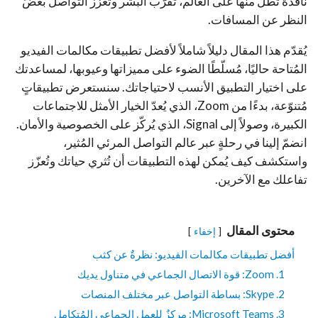
نافذةٌ تُطلّ منها على العالم، تُقرّب البشر وتُعزّز التواصل بغضّ
النظر عن المسافات.
يُقدّم هذا المقال دليلاً شاملاً لأفضل تطبيقات مكالمات الفيديو
المُتاحة حاليًا، مُسلّطًا الضوء على مميزاتها وعيوبها، لمساعدتك
على اختيار التطبيق الأنسب لاحتياجاتك. سنستعرض تطبيقاتٍ
مُتنوّعة، بدءًا من Zoom، الذي يُعدّ الخيار الأمثل للاجتماعات
الكبيرة، وصولاً إلى Signal، الذي يُركّز على الخصوصية والأمان.
انضمّ إلينا في رحلةٍ عبر عالم التواصل المرئي المُثير،
واستكشف كيف يُمكن لهذه التطبيقات أن تُثري حياتك وتُعزّز
تفاعلك مع الآخرين.
محتوى المقال
إخفاء
أفضل تطبيقات مكالمات الفيديو: نظرةٌ عن كثب
1. Zoom: قوة الاتصال الجماعي في متناول يديك
2. Skype: بساطة التواصل عبر مختلف المنصات
3. Microsoft Teams: مركزٌ للعمل الجماعي المُتكامل