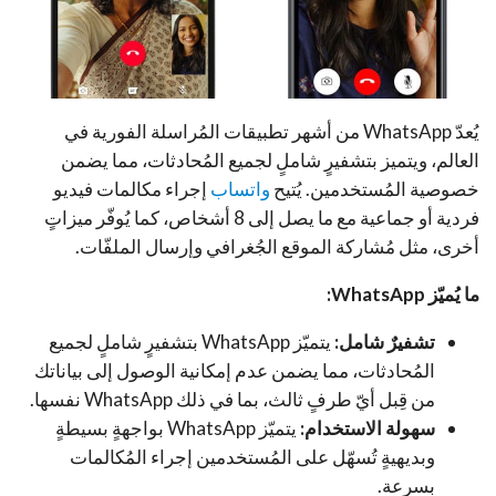
يُعدّ WhatsApp من أشهر تطبيقات المُراسلة الفورية في
العالم، ويتميز بتشفيرٍ شاملٍ لجميع المُحادثات، مما يضمن
خصوصية المُستخدمين. يُتيح
واتساب
إجراء مكالمات فيديو
فردية أو جماعية مع ما يصل إلى 8 أشخاص، كما يُوفّر ميزاتٍ
أخرى، مثل مُشاركة الموقع الجُغرافي وإرسال الملفّات.
ما يُميّز WhatsApp:
تشفيرٌ شامل:
يتميّز WhatsApp بتشفيرٍ شاملٍ لجميع
المُحادثات، مما يضمن عدم إمكانية الوصول إلى بياناتك
من قِبل أيّ طرفٍ ثالث، بما في ذلك WhatsApp نفسها.
سهولة الاستخدام:
يتميّز WhatsApp بواجهةٍ بسيطةٍ
وبديهيةٍ تُسهّل على المُستخدمين إجراء المُكالمات
بسرعة.