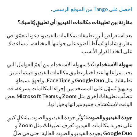
احصل على Tango من الموقع الرسمي
.
مقارنة بين تطبيقات مكالمات الفيديو: أي تطبيقٍ يُناسبك؟
بعد استعراض أبرز تطبيقات مكالمات الفيديو، دعونا نتعمّق في
مقارنةٍ شاملةٍ تُسلّط الضوء على جوانبها المختلفة، لمساعدتك
على اتخاذ القرار الأنسب:
سهولة الاستخدام:
تُعدّ سهولة الاستخدام من أهمّ العوامل التي
يجب مراعاتها عند اختيار تطبيق مكالمات الفيديو. فبينما تتميز
تطبيقاتٌ مثل
Google Duo
و
FaceTime
بواجهةٍ بسيطةٍ
وبديهيةٍ تُسهّل على المستخدمين إجراء المكالمات بسرعة، قد
تتطلّب تطبيقاتٌ أخرى مثل
Zoom
و
Microsoft Teams
بعض
الوقت لاستكشاف جميع ميزاتها وخياراتها.
جودة الفيديو والصوت:
تُؤثّر جودة الفيديو والصوت بشكلٍ كبيرٍ
على تجربة مكالمات الفيديو. تُعرف تطبيقاتٌ مثل
Zoom
و
Google Duo
بجودة الفيديو والصوت العالية، حتى في ظلّ