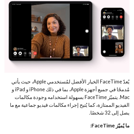
يُعدّ FaceTime الخيار الأفضل لمُستخدمي Apple، حيث يأتي
مُدمجًا في جميع أجهزة Apple، بما في ذلك iPhone و iPad و
Mac. يتميّز FaceTime بسهولة استخدامه وجودة مكالمات
الفيديو الممتازة، كما يُتيح إجراء مكالمات فيديو جماعية مع ما
يصل إلى 32 شخصًا.
ما يُميّز FaceTime: