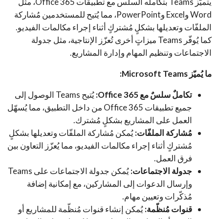
يتميّز Teams بتكامله السلس مع تطبيقات Office 365، مثل
Word وExcel وPowerPoint، مما يُتيح للمستخدمين مُشاركة
الملفّات وتعديلها بشكلٍ مُشتركٍ أثناء إجراء مكالمات الفيديو.
كما يُوفّر Teams ميزاتٍ أخرى تُعزّز الإنتاجية، مثل جدولة
الاجتماعات وتنظيم المهام وإدارة المشاريع.
ما يُميّز Microsoft Teams:
تكاملٌ سلسٌ مع Office 365:
يُتيح Teams الوصول إلى
جميع تطبيقات Office 365 من داخل التطبيق، مما يُسهّل
العمل على المشاريع بشكلٍ مُشترك.
مُشاركة الملفّات:
يُمكن مُشاركة الملفّات وتعديلها بشكلٍ
مُشتركٍ أثناء إجراء مكالمات الفيديو، مما يُعزّز التعاون بين
فرق العمل.
جدولة الاجتماعات:
يُمكن جدولة الاجتماعات على Teams
وإرسال الدعوات إلى المشاركين، مع إمكانية إضافة
مُذكّرات وتعيين مهام.
قنوات مُنظّمة:
يُمكن إنشاء قنوات مُنظّمة للمشاريع أو