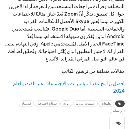
المختلفة وقراءة مراجعات المستخدمين لمعرفة آراء الآخرين
حول كل تطبيق. تذكّر أنَّ
Zoom
يُعدّ خيارًا مثاليًا للاجتماعات
الكبيرة، بينما يُعتبر
Skype
الأفضل للمكالمات الفردية
والجماعية البسيطة. أما
Google Duo
، فيُناسب مُستخدمي
Android الذين يُقدّرون سهولة الاستخدام، بينما يُعدّ
FaceTime
الخيار الأمثل لمُستخدمي Apple. وفي النهاية، يبقى
القرار لك لاختيار التطبيق الذي يُلبّي احتياجاتك ويُحقّق أهدافك
في عالم التواصل المرئي المُتزايد الاتّساع.
مقالات متعلقة من ترشيح الكاتب:
أفضل برامج عقد المؤتمرات والاجتماعات عبر الفيديو لعام
2024
تطبيقات
تطبيقات اندرويد
زووم
شبكات اجتماعية
فيسبوك
واتساب
0