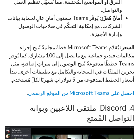
الفرق أو المواضيع المُختلفة، مما يُسهّل تنظيم العمل
والتواصل.
أمانٌ مُعزّز:
يُوفّر Teams مستوى أمانٍ عالٍ لحماية بيانات
الشركات، مع إمكانية التحكّم في صلاحيات الوصول
وإدارة الأجهزة.
السعر:
يُقدّم Microsoft Teams خطةً مجانيةً تُتيح إجراء
مكالمات فيديو جماعية مع ما يصل إلى 100 مشارك. كما يُوفر
Teams خططًا مدفوعةً تُتيح الوصول إلى ميزاتٍ إضافيةٍ، مثل
تخزين الملفّات في السحابة والتكامل مع تطبيقات أخرى. تبدأ
أسعار الخطط المدفوعة من 5 دولاراتٍ شهريًا لكلّ مُستخدم.
احصل على Microsoft Teams من الموقع الرسمي
.
4. Discord: ملتقى اللاعبين وبوابة
التواصل المُمتع