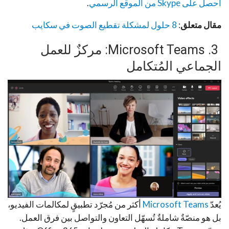
احصل على Skype من الموقع الرسمي
.
مقال متعلق
:
8 حلول لمشكلة تقطيع الصوت في سكايب
3. Microsoft Teams: مركزٌ للعمل
الجماعي المُتكامل
يُعدّ
Microsoft Teams
أكثر من مُجرّد تطبيقٍ لمكالمات الفيديو،
بل هو منصّةٌ شاملةٌ تُسهّل التعاون والتواصل بين فرق العمل.