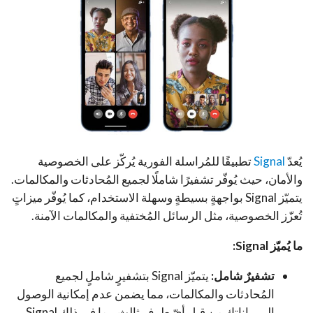
يُعدّ
Signal
تطبيقًا للمُراسلة الفورية يُركّز على الخصوصية
والأمان، حيث يُوفّر تشفيرًا شاملًا لجميع المُحادثات والمكالمات.
يتميّز Signal بواجهةٍ بسيطةٍ وسهلة الاستخدام، كما يُوفّر ميزاتٍ
تُعزّز الخصوصية، مثل الرسائل المُختفية والمكالمات الآمنة.
ما يُميّز Signal:
تشفيرٌ شامل:
يتميّز Signal بتشفيرٍ شاملٍ لجميع
المُحادثات والمكالمات، مما يضمن عدم إمكانية الوصول
إلى بياناتك من قِبل أيّ طرفٍ ثالث، بما في ذلك Signal