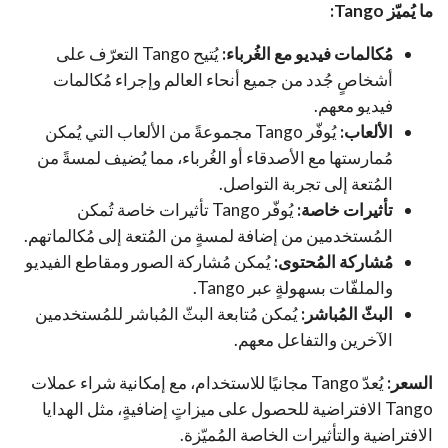
ما يُميّز Tango:
مُكالمات فيديو مع الغُرباء:
يُتيح Tango التعرّف على
أشخاصٍ جُدد من جميع أنحاء العالم وإجراء مُكالمات
فيديو معهم.
الألعاب:
يُوفّر Tango مجموعةً من الألعاب التي يُمكن
مُمارستها مع الأصدقاء أو الغُرباء، مما يُضيف لمسةً من
المُتعة إلى تجربة التواصل.
تأثيرات خاصة:
يُوفّر Tango تأثيرات خاصة تُمكن
المُستخدمين من إضافة لمسةٍ من المُتعة إلى مُكالماتهم.
مُشاركة المُحتوى:
يُمكن مُشاركة الصور ومقاطع الفيديو
والملفّات بسهولةٍ عبر Tango.
البثّ المُباشر:
يُمكن مُتابعة البثّ المُباشر للمُستخدمين
الآخرين والتفاعل معهم.
السعر:
يُعدّ Tango مجانيًا للاستخدام، مع إمكانية شراء عملات
Tango الافتراضية للحصول على ميزاتٍ إضافيةٍ، مثل الهدايا
الافتراضية والتأثيرات الخاصة المُميّزة.