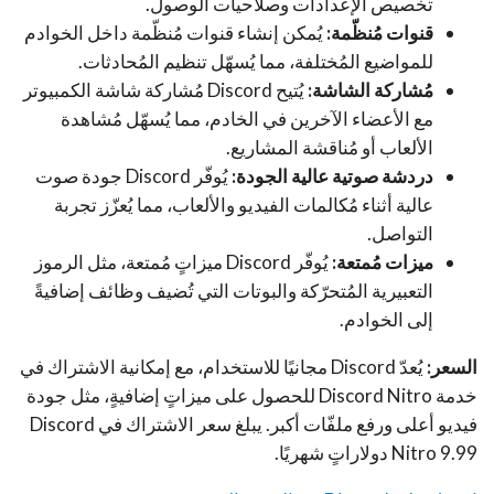
تخصيص الإعدادات وصلاحيات الوصول.
قنوات مُنظّمة:
يُمكن إنشاء قنوات مُنظّمة داخل الخوادم
للمواضيع المُختلفة، مما يُسهّل تنظيم المُحادثات.
مُشاركة الشاشة:
يُتيح Discord مُشاركة شاشة الكمبيوتر
مع الأعضاء الآخرين في الخادم، مما يُسهّل مُشاهدة
الألعاب أو مُناقشة المشاريع.
دردشة صوتية عالية الجودة:
يُوفّر Discord جودة صوت
عالية أثناء مُكالمات الفيديو والألعاب، مما يُعزّز تجربة
التواصل.
ميزات مُمتعة:
يُوفّر Discord ميزاتٍ مُمتعة، مثل الرموز
التعبيرية المُتحرّكة والبوتات التي تُضيف وظائف إضافيةً
إلى الخوادم.
السعر:
يُعدّ Discord مجانيًا للاستخدام، مع إمكانية الاشتراك في
خدمة Discord Nitro للحصول على ميزاتٍ إضافيةٍ، مثل جودة
فيديو أعلى ورفع ملفّات أكبر. يبلغ سعر الاشتراك في Discord
Nitro 9.99 دولاراتٍ شهريًا.