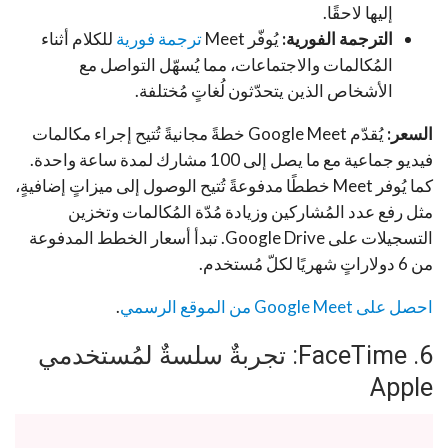
إليها لاحقًا.
الترجمة الفورية:
يُوفّر Meet
ترجمة فورية
للكلام أثناء
المُكالمات والاجتماعات، مما يُسهّل التواصل مع
الأشخاص الذين يتحدّثون لُغاتٍ مُختلفة.
السعر:
يُقدّم Google Meet خطةً مجانيةً تُتيح إجراء مكالمات
فيديو جماعية مع ما يصل إلى 100 مشارك لمدة ساعة واحدة.
كما يُوفر Meet خططًا مدفوعةً تُتيح الوصول إلى ميزاتٍ إضافيةٍ،
مثل رفع عدد المُشاركين وزيادة مُدّة المُكالمات وتخزين
التسجيلات على Google Drive. تبدأ أسعار الخطط المدفوعة
من 6 دولاراتٍ شهريًا لكلّ مُستخدم.
احصل على Google Meet من الموقع الرسمي
.
6. FaceTime: تجربةٌ سلسةٌ لمُستخدمي
Apple