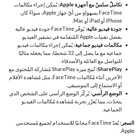
تكاملٌ سلسٌ مع أجهزة Apple:
يُمكن إجراء مكالمات
FaceTime بسهولةٍ من أيّ جهاز Apple، سواءً كان
iPhone أو iPad أو Mac.
جودة فيديو عالية:
يُوفّر FaceTime جودة فيديو عالية
بفضل تقنيات Apple المُتقدّمة في تشفير الفيديو.
مكالمات فيديو جماعية:
يُمكن إجراء مكالمات فيديو
جماعية مع ما يصل إلى 32 شخصًا، مما يجعله مثاليًا
للتواصل مع العائلة والأصدقاء.
SharePlay:
تُتيح ميزة SharePlay مُشاركة المُحتوى مع
الآخرين أثناء مُكالمات FaceTime، مثل مُشاهدة الأفلام
أو الاستماع إلى الموسيقى.
الوضع الرأسي:
يُركّز الوضع الرأسي على الشخص الذي
يتحدّث، مما يُعزّز تجربة مُشاهدة مُكالمات الفيديو
الجماعية.
السعر:
يُعدّ FaceTime مجانيًا للاستخدام لجميع مُستخدمي
Apple.