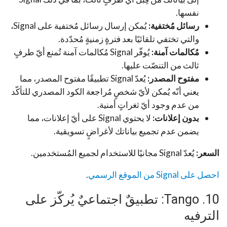
نفسها.
رسائل مُختفية:
يُمكن إرسال رسائل مُختفية على Signal،
والتي تختفي تلقائيًا بعد فترةٍ زمنيةٍ مُحدّدة.
مُكالمات آمنة:
يُوفّر Signal مُكالمات آمنة تُمنع أيّ طرفٍ
ثالث من التنصّت عليها.
مفتوح المصدر:
يُعدّ Signal تطبيقًا مفتوح المصدر، مما
يعني أنّه يُمكن لأيّ شخصٍ مُراجعة الكود المصدري للتأكّد
من عدم وجود أيّ ثغراتٍ أمنية.
بدون إعلانات:
لا يحتوي Signal على أيّ إعلانات، مما
يضمن عدم تجميع بياناتك لأغراضٍ تسويقية.
السعر:
يُعدّ Signal مجانيًا للاستخدام لجميع المُستخدمين.
احصل على Signal من الموقع الرسمي
.
10. Tango: تطبيقٌ اجتماعيٌ يُركّز على
الترفيه