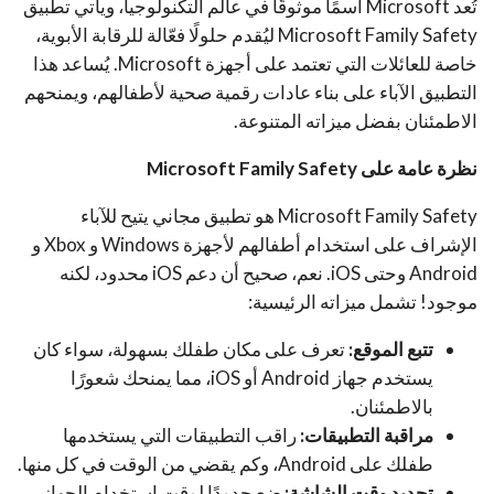
تُعد Microsoft اسمًا موثوقًا في عالم التكنولوجيا، ويأتي تطبيق
Microsoft Family Safety ليُقدم حلولًا فعّالة للرقابة الأبوية،
خاصة للعائلات التي تعتمد على أجهزة Microsoft. يُساعد هذا
التطبيق الآباء على بناء عادات رقمية صحية لأطفالهم، ويمنحهم
الاطمئنان بفضل ميزاته المتنوعة.
نظرة عامة على Microsoft Family Safety
Microsoft Family Safety هو تطبيق مجاني يتيح للآباء
الإشراف على استخدام أطفالهم لأجهزة Windows و Xbox و
Android وحتى iOS. نعم، صحيح أن دعم iOS محدود، لكنه
موجود! تشمل ميزاته الرئيسية:
تتبع الموقع:
تعرف على مكان طفلك بسهولة، سواء كان
يستخدم جهاز Android أو iOS، مما يمنحك شعورًا
بالاطمئنان.
مراقبة التطبيقات:
راقب التطبيقات التي يستخدمها
طفلك على Android، وكم يقضي من الوقت في كل منها.
تحديد وقت الشاشة:
ضع حدودًا لوقت استخدام الجهاز