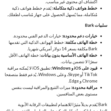
اكتشاف أي محتوى غير مناسب.
خطط هواتف ذكية متكاملة:
يُقدم خطط هواتف ذكية
مُتكاملة، مما يُسهل الحصول على جهاز مُناسب لطفلك.
سلبيات Bark
خيارات دعم محدودة:
خيارات الدعم الفني محدودة.
خطة الهاتف مكلفة:
خطط الهواتف الذكية التي تقدمها
Bark مكلفة بسعر 14 دولار أمريكي شهريا.
خطة الهاتف الأساسية بدون بيانات:
خطة الهاتف الأقل
سعرًا لا تتضمن بيانات.
قيود على iOS و Windows:
تطبيق iOS لا يُمكنه مراقبة
TikTok أو Skype، وعلى Windows، يُدعم فقط متصفحا
Chrome و Edge.
مراقبة محدودة:
ميزات التتبع والمراقبة ليست بنفس
مستوى بعض المنافسين.
Bark يُقدم بديلاً مثيرًا للاهتمام لتطبيقات الرقابة الأبوية
التقليدية. إذا كنت تُفضّل التركيز على التواصل والثقة مع طفلك،