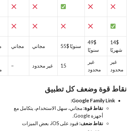
49$
14$
55$ سنويًا
مجاني
مجاني
م
شهريًا
سنويًا
غير
غير
15
غير محدود
–
محدود
محدود
م
نقاط قوة وضعف كل تطبيق
Google Family Link:
نقاط قوة:
مجاني، سهل الاستخدام، يتكامل مع
أجهزة Google.
نقاط ضعف:
قيود على iOS، بعض الميزات
محدودة.